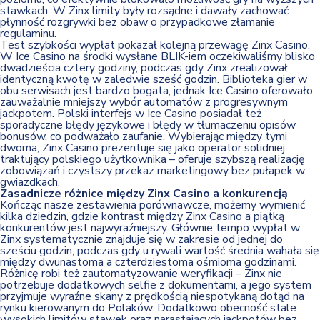
stawkach. W Zinx limity były rozsądne i dawały zachować
płynność rozgrywki bez obaw o przypadkowe złamanie
regulaminu.
Test szybkości wypłat pokazał kolejną przewagę Zinx Casino.
W Ice Casino na środki wysłane BLIK-iem oczekiwaliśmy blisko
dwadzieścia cztery godziny, podczas gdy Zinx zrealizował
identyczną kwotę w zaledwie sześć godzin. Biblioteka gier w
obu serwisach jest bardzo bogata, jednak Ice Casino oferowało
zauważalnie mniejszy wybór automatów z progresywnym
jackpotem. Polski interfejs w Ice Casino posiadał też
sporadyczne błędy językowe i błędy w tłumaczeniu opisów
bonusów, co podważało zaufanie. Wybierając między tymi
dwoma, Zinx Casino prezentuje się jako operator solidniej
traktujący polskiego użytkownika – oferuje szybszą realizację
zobowiązań i czystszy przekaz marketingowy bez pułapek w
gwiazdkach.
Zasadnicze różnice między Zinx Casino a konkurencją
Kończąc nasze zestawienia porównawcze, możemy wymienić
kilka dziedzin, gdzie kontrast między Zinx Casino a piątką
konkurentów jest najwyraźniejszy. Głównie tempo wypłat w
Zinx systematycznie znajduje się w zakresie od jednej do
sześciu godzin, podczas gdy u rywali wartość średnia wahała się
między dwunastoma a czterdziestoma ośmioma godzinami.
Różnicę robi też zautomatyzowanie weryfikacji – Zinx nie
potrzebuje dodatkowych selfie z dokumentami, a jego system
przyjmuje wyraźne skany z prędkością niespotykaną dotąd na
rynku kierowanym do Polaków. Dodatkowo obecność stale
wysokich limitów stawek oraz narastających jackpotów bez