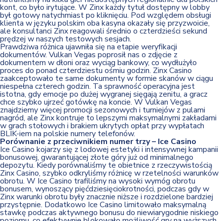
kont, co było irytujące. W Zinx każdy tytuł dostępny w lobby
był gotowy natychmiast po kliknięciu. Pod względem obsługi
klienta w języku polskim oba kasyna okazały się przyzwoicie,
ale konsultanci Zinx reagowali średnio o czterdzieści sekund
prędzej w naszych testowych sesjach.
Prawdziwa różnica ujawniła się na etapie weryfikacji
dokumentów. Vulkan Vegas poprosił nas o zdjęcie z
dokumentem w dłoni oraz wyciąg bankowy, co wydłużyło
proces do ponad czterdziestu ośmiu godzin. Zinx Casino
zaakceptowało te same dokumenty w formie skanów w ciągu
niespełna czterech godzin. Ta sprawność operacyjna jest
istotna, gdy emocje po dużej wygranej sięgają zenitu, a gracz
chce szybko ujrzeć gotówkę na koncie. W Vulkan Vegas
znajdziemy więcej promocji sezonowych i turniejów z pulami
nagród, ale Zinx kontruje to lepszymi maksymalnymi zakładami
w grach stołowych i brakiem ukrytych opłat przy wypłatach
BLIK-iem na polskie numery telefonów.
Porównanie z przeciwnikiem numer trzy – Ice Casino
Ice Casino kojarzy się z lodowej estetyki i intensywnej kampanii
bonusowej, gwarantującej złote góry już od minimalnego
depozytu. Kiedy porównaliśmy te obietnice z rzeczywistością
Zinx Casino, szybko odkryliśmy różnicę w rzetelności warunków
obrotu. W Ice Casino trafiliśmy na wysoki wymóg obrotu
bonusem, wynoszący pięćdziesięciokrotności, podczas gdy w
Zinx warunki obrotu były znacznie niższe i rozdzielone bardziej
przystępnie. Dodatkowo Ice Casino limitowało maksymalną
stawkę podczas aktywnego bonusu do niewiarygodnie niskiego
poziomu, co efektywnie blokowało możliwość gry na wyższych