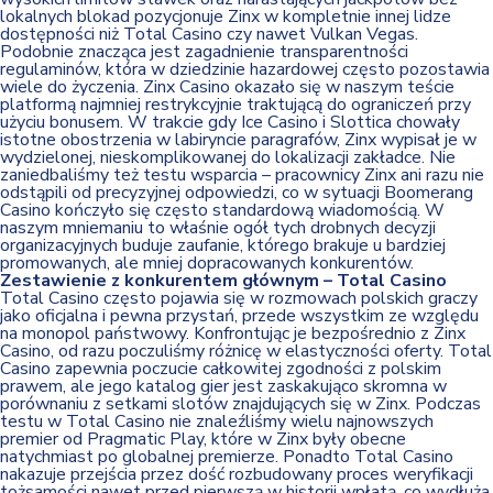
lokalnych blokad pozycjonuje Zinx w kompletnie innej lidze
dostępności niż Total Casino czy nawet Vulkan Vegas.
Podobnie znacząca jest zagadnienie transparentności
regulaminów, która w dziedzinie hazardowej często pozostawia
wiele do życzenia. Zinx Casino okazało się w naszym teście
platformą najmniej restrykcyjnie traktującą do ograniczeń przy
użyciu bonusem. W trakcie gdy Ice Casino i Slottica chowały
istotne obostrzenia w labiryncie paragrafów, Zinx wypisał je w
wydzielonej, nieskomplikowanej do lokalizacji zakładce. Nie
zaniedbaliśmy też testu wsparcia – pracownicy Zinx ani razu nie
odstąpili od precyzyjnej odpowiedzi, co w sytuacji Boomerang
Casino kończyło się często standardową wiadomością. W
naszym mniemaniu to właśnie ogół tych drobnych decyzji
organizacyjnych buduje zaufanie, którego brakuje u bardziej
promowanych, ale mniej dopracowanych konkurentów.
Zestawienie z konkurentem głównym – Total Casino
Total Casino często pojawia się w rozmowach polskich graczy
jako oficjalna i pewna przystań, przede wszystkim ze względu
na monopol państwowy. Konfrontując je bezpośrednio z Zinx
Casino, od razu poczuliśmy różnicę w elastyczności oferty. Total
Casino zapewnia poczucie całkowitej zgodności z polskim
prawem, ale jego katalog gier jest zaskakująco skromna w
porównaniu z setkami slotów znajdujących się w Zinx. Podczas
testu w Total Casino nie znaleźliśmy wielu najnowszych
premier od Pragmatic Play, które w Zinx były obecne
natychmiast po globalnej premierze. Ponadto Total Casino
nakazuje przejścia przez dość rozbudowany proces weryfikacji
tożsamości nawet przed pierwszą w historii wpłatą, co wydłuża