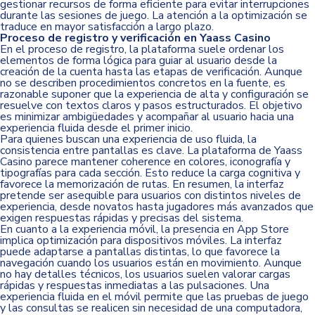
gestionar recursos de forma eficiente para evitar interrupciones
durante las sesiones de juego. La atención a la optimización se
traduce en mayor satisfacción a largo plazo.
Proceso de registro y verificación en Yaass Casino
En el proceso de registro, la plataforma suele ordenar los
elementos de forma lógica para guiar al usuario desde la
creación de la cuenta hasta las etapas de verificación. Aunque
no se describen procedimientos concretos en la fuente, es
razonable suponer que la experiencia de alta y configuración se
resuelve con textos claros y pasos estructurados. El objetivo
es minimizar ambigüedades y acompañar al usuario hacia una
experiencia fluida desde el primer inicio.
Para quienes buscan una experiencia de uso fluida, la
consistencia entre pantallas es clave. La plataforma de Yaass
Casino parece mantener coherence en colores, iconografía y
tipografías para cada sección. Esto reduce la carga cognitiva y
favorece la memorización de rutas. En resumen, la interfaz
pretende ser asequible para usuarios con distintos niveles de
experiencia, desde novatos hasta jugadores más avanzados que
exigen respuestas rápidas y precisas del sistema.
En cuanto a la experiencia móvil, la presencia en App Store
implica optimización para dispositivos móviles. La interfaz
puede adaptarse a pantallas distintas, lo que favorece la
navegación cuando los usuarios están en movimiento. Aunque
no hay detalles técnicos, los usuarios suelen valorar cargas
rápidas y respuestas inmediatas a las pulsaciones. Una
experiencia fluida en el móvil permite que las pruebas de juego
y las consultas se realicen sin necesidad de una computadora,