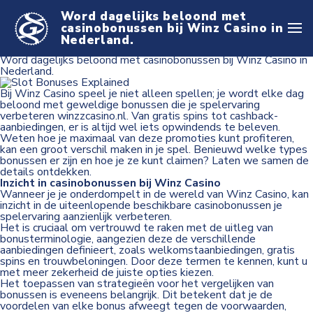
Word dagelijks beloond met
casinobonussen bij Winz Casino in
Nederland.
Word dagelijks beloond met casinobonussen bij Winz Casino in
Nederland.
Bij Winz Casino speel je niet alleen spellen; je wordt elke dag
beloond met geweldige bonussen die je spelervaring
verbeteren
winzzcasino.nl
. Van gratis spins tot cashback-
aanbiedingen, er is altijd wel iets opwindends te beleven.
Weten hoe je maximaal van deze promoties kunt profiteren,
kan een groot verschil maken in je spel. Benieuwd welke types
bonussen er zijn en hoe je ze kunt claimen? Laten we samen de
details ontdekken.
Inzicht in casinobonussen bij Winz Casino
Wanneer je je onderdompelt in de wereld van Winz Casino, kan
inzicht in de uiteenlopende beschikbare casinobonussen je
spelervaring aanzienlijk verbeteren.
Het is cruciaal om vertrouwd te raken met de uitleg van
bonusterminologie, aangezien deze de verschillende
aanbiedingen definieert, zoals welkomstaanbiedingen, gratis
spins en trouwbeloningen. Door deze termen te kennen, kunt u
met meer zekerheid de juiste opties kiezen.
Het toepassen van strategieën voor het vergelijken van
bonussen is eveneens belangrijk. Dit betekent dat je de
voordelen van elke bonus afweegt tegen de voorwaarden,