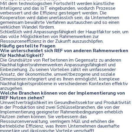
Mit dem technologischen Fortschritt werden künstliche
Intelligenz und das IoT eingebunden, wodurch Prozesse
verbessert und die Effizienz gesteigert werden. Die
Kooperation wird dabei unerlässlich sein, da Unternehmen
gemeinsam bewährte Verfahren austauschen und so einen
wirklichen Wandel fördern.
Schließlich wird Anpassungsfähigkeit der Hauptfaktor sein, um
das volle Möglichkeiten von Rahmenwerken zur
Ressourceneffizienz in der Zukunft auszuschöpfen.
Häufig gestellte Fragen
Wie unterscheidet sich REF von anderen Rahmenwerken
für Nachhaltigkeit?
Die Grundsätze von Ref betonen im Gegensatz zu anderen
Nachhaltigkeitsrahmenwerken Anpassungsfähigkeit und
Einbeziehung. Zu seinen Vorteilen zählt ein umfassender
Ansatz, der ökonomische, umweltbezogene und soziale
Dimensionen integriert und es Ihnen ermöglicht, komplexe
Nachhaltigkeitsprobleme in verschiedenen Kontexten effektiv
anzugehen.
Welche Branchen können von der Implementierung von
REF Nutzen ziehen?
Umweltverträglichkeit im Gesundheitssektor und Produktivität
in der Produktion sind zwei Schlüsselbranchen, die von der
Implementierung geeigneter Rahmenbedingungen erheblich
Nutzen ziehen können. Sie verbessern das
Ressourcenverwaltung, verringern Müll und erhöhen die
betriebliche Effizienz, was Ihrem Unternehmen dauerhafte
monetäre und ökologische Vorteile verschafft.