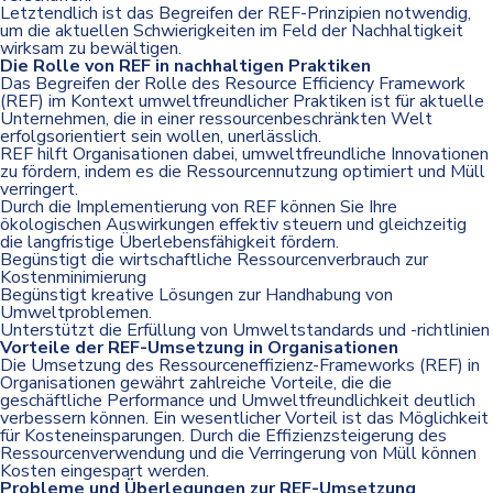
Letztendlich ist das Begreifen der REF-Prinzipien notwendig,
um die aktuellen Schwierigkeiten im Feld der Nachhaltigkeit
wirksam zu bewältigen.
Die Rolle von REF in nachhaltigen Praktiken
Das Begreifen der Rolle des Resource Efficiency Framework
(REF) im Kontext umweltfreundlicher Praktiken ist für aktuelle
Unternehmen, die in einer ressourcenbeschränkten Welt
erfolgsorientiert sein wollen, unerlässlich.
REF hilft Organisationen dabei, umweltfreundliche Innovationen
zu fördern, indem es die Ressourcennutzung optimiert und Müll
verringert.
Durch die Implementierung von REF können Sie Ihre
ökologischen Auswirkungen effektiv steuern und gleichzeitig
die langfristige Überlebensfähigkeit fördern.
Begünstigt die wirtschaftliche Ressourcenverbrauch zur
Kostenminimierung
Begünstigt kreative Lösungen zur Handhabung von
Umweltproblemen.
Unterstützt die Erfüllung von Umweltstandards und -richtlinien
Vorteile der REF-Umsetzung in Organisationen
Die Umsetzung des Ressourceneffizienz-Frameworks (REF) in
Organisationen gewährt zahlreiche Vorteile, die die
geschäftliche Performance und Umweltfreundlichkeit deutlich
verbessern können. Ein wesentlicher Vorteil ist das Möglichkeit
für Kosteneinsparungen. Durch die Effizienzsteigerung des
Ressourcenverwendung und die Verringerung von Müll können
Kosten eingespart werden.
Probleme und Überlegungen zur REF-Umsetzung