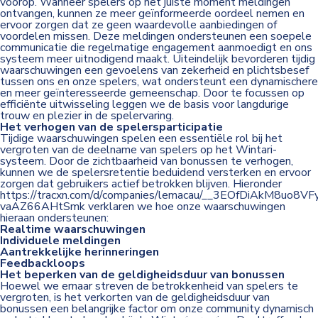
voorop. Wanneer spelers op het juiste moment meldingen
ontvangen, kunnen ze meer geïnformeerde oordeel nemen en
ervoor zorgen dat ze geen waardevolle aanbiedingen of
voordelen missen. Deze meldingen ondersteunen een soepele
communicatie die regelmatige engagement aanmoedigt en ons
systeem meer uitnodigend maakt. Uiteindelijk bevorderen tijdig
waarschuwingen een gevoelens van zekerheid en plichtsbesef
tussen ons en onze spelers, wat ondersteunt een dynamischere
en meer geïnteresseerde gemeenschap. Door te focussen op
efficiënte uitwisseling leggen we de basis voor langdurige
trouw en plezier in de spelervaring.
Het verhogen van de spelersparticipatie
Tijdige waarschuwingen spelen een essentiële rol bij het
vergroten van de deelname van spelers op het Wintari-
systeem. Door de zichtbaarheid van bonussen te verhogen,
kunnen we de spelersretentie beduidend versterken en ervoor
zorgen dat gebruikers actief betrokken blijven. Hieronder
https://tracxn.com/d/companies/lemacau/__3EOfDiAkM8uo8V
vaAZ66AHtSmk
verklaren we hoe onze waarschuwingen
hieraan ondersteunen:
Realtime waarschuwingen
Individuele meldingen
Aantrekkelijke herinneringen
Feedbackloops
Het beperken van de geldigheidsduur van bonussen
Hoewel we ernaar streven de betrokkenheid van spelers te
vergroten, is het verkorten van de geldigheidsduur van
bonussen een belangrijke factor om onze community dynamisch