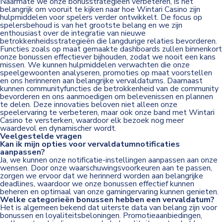
Naarmate we onze bonusstrategieën verbeteren, is het
belangrijk om vooruit te kijken naar hoe Wintari Casino zijn
hulpmiddelen voor spelers verder ontwikkelt. De focus op
spelersbehoud is van het grootste belang en we zijn
enthousiast over de integratie van nieuwe
betrokkenheidsstrategieën die langdurige relaties bevorderen.
Functies zoals op maat gemaakte dashboards zullen binnenkort
onze bonussen effectiever bijhouden, zodat we nooit een kans
missen. We kunnen hulpmiddelen verwachten die onze
speelgewoonten analyseren, promoties op maat voorstellen
en ons herinneren aan belangrijke vervaldatums. Daarnaast
kunnen communityfuncties de betrokkenheid van de community
bevorderen en ons aanmoedigen om belevenissen en plannen
te delen. Deze innovaties beloven niet alleen onze
speelervaring te verbeteren, maar ook onze band met Wintari
Casino te versterken, waardoor elk bezoek nog meer
waardevol en dynamischer wordt.
Veelgestelde vragen
Kan ik mijn opties voor vervaldatumnotificaties
aanpassen?
Ja, we kunnen onze notificatie-instellingen aanpassen aan onze
wensen. Door onze waarschuwingsvoorkeuren aan te passen,
zorgen we ervoor dat we herinnerd worden aan belangrijke
deadlines, waardoor we onze bonussen effectief kunnen
beheren en optimaal van onze gamingervaring kunnen genieten.
Welke categorieën bonussen hebben een vervaldatum?
Het is algemeen bekend dat uiterste data van belang zijn voor
bonussen en loyaliteitsbeloningen. Promotieaanbiedingen,