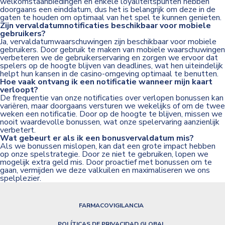
welkomstaanbiedingen en enkele loyaliteitspunten hebben
doorgaans een einddatum, dus het is belangrijk om deze in de
gaten te houden om optimaal van het spel te kunnen genieten.
Zijn vervaldatumnotificaties beschikbaar voor mobiele
gebruikers?
Ja, vervaldatumwaarschuwingen zijn beschikbaar voor mobiele
gebruikers. Door gebruik te maken van mobiele waarschuwingen
verbeteren we de gebruikerservaring en zorgen we ervoor dat
spelers op de hoogte blijven van deadlines, wat hen uiteindelijk
helpt hun kansen in de casino-omgeving optimaal te benutten.
Hoe vaak ontvang ik een notificatie wanneer mijn kaart
verloopt?
De frequentie van onze notificaties over verlopen bonussen kan
variëren, maar doorgaans versturen we wekelijks of om de twee
weken een notificatie. Door op de hoogte te blijven, missen we
nooit waardevolle bonussen, wat onze spelervaring aanzienlijk
verbetert.
Wat gebeurt er als ik een bonusvervaldatum mis?
Als we bonussen mislopen, kan dat een grote impact hebben
op onze spelstrategie. Door ze niet te gebruiken, lopen we
mogelijk extra geld mis. Door proactief met bonussen om te
gaan, vermijden we deze valkuilen en maximaliseren we ons
spelplezier.
FARMACOVIGILANCIA
POLÍTICAS DE PRIVACIDAD GLOBAL