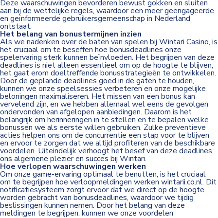
Deze waarschuwingen bevorderen bewust gokken en sluiten
aan bij de wettelijke regels, waardoor een meer geëngageerde
en geïnformeerde gebruikersgemeenschap in Nederland
ontstaat.
Het belang van bonustermijnen inzien
Als we nadenken over de baten van spelen bij Wintari Casino, is
het cruciaal om te beseffen hoe bonusdeadlines onze
spelervaring sterk kunnen beïnvloeden. Het begrijpen van deze
deadlines is niet alleen essentieel om op de hoogte te blijven;
het gaat erom doeltreffende bonusstrategieën te ontwikkelen.
Door de geplande deadlines goed in de gaten te houden,
kunnen we onze speelsessies verbeteren en onze mogelijke
beloningen maximaliseren. Het missen van een bonus kan
vervelend zijn, en we hebben allemaal wel eens de gevolgen
ondervonden van afgelopen aanbiedingen. Daarom is het
belangrijk om herinneringen in te stellen en te bepalen welke
bonussen we als eerste willen gebruiken. Zulke preventieve
acties helpen ons om de concurrentie een stap voor te blijven
en ervoor te zorgen dat we altijd profiteren van de beschikbare
voordelen. Uiteindelijk verhoogt het besef van deze deadlines
ons algemene plezier en succes bij Wintari.
Hoe verlopen waarschuwingen werken
Om onze game-ervaring optimaal te benutten, is het cruciaal
om te begrijpen hoe verloopmeldingen werken
wintarii.co.nl
. Dit
notificatiesysteem zorgt ervoor dat we direct op de hoogte
worden gebracht van bonusdeadlines, waardoor we tijdig
beslissingen kunnen nemen. Door het belang van deze
meldingen te begrijpen, kunnen we onze voordelen