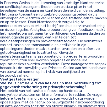
In Princess Casino is de uitvoering van krachtige klantenservice
en conflictoplossingsmethoden een cruciale pijler in het
beveiligen van de naam en klanttevredenheid van de instelling.
Het casino toepast een uitgebreid oplossingsbeleid dat is
ontworpen om klachten van klanten doeltreffend aan te pakken
en op te lossen. Door klantfeedback zorgvuldig te
onderzoeken, verzekert het bedrijf continue serviceverbetering
en risicomitigatie. Analytische beoordeling van feedback maakt
het mogelijk om patronen te identificeren die kunnen duiden op
onderliggende problemen, wat kan leiden tot
beleidsaanpassingen en preventiestrategieën. De verbintenis
van het casino aan transparantie en eerlijkheid in zijn
oplossingsmethoden maakt klanten tevreden en creëert zo
geloofwaardigheid en loyaliteit op. Gewijde
ondersteuningsteams zijn opgeleid om precies te antwoorden,
zodat conflicten snel worden opgelost en mogelijke
reputatierisico’s worden verminderd. Deze nauwgezette aanpak
benadrukt de toewijding van Princess Casino aan het handhaven
van elevated normen op het vlak van eerlijkheid en
betrouwbaarheid.
Veelgestelde vragen
Welke is het beleid van het casino met betrekking tot
gegevensbescherming en privacybescherming?
Het beleid van het casino is focust op harde data-
encryptieprotocollen om klantinformatie te redden. Ze vragen
heldere toestemming van de speler voordat data worden
opgeslagen, met de nadruk op nauwgezette risicobeoordeling
en data-gedreven toezicht om strikte privacy- en privacyregels