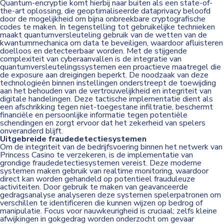
Quantum-encryptie komt hierbij naar buiten als een state-of-
the-art oplossing, die geoptimaliseerde dataprivacy beloofd
door de mogelijkheid om bijna onbreekbare cryptografische
codes te maken. In tegenstelling tot gebruikelijke technieken
maakt quantumversleuteling gebruik van de wetten van de
kwantummechanica om data te beveiligen, waardoor afluisteren
doelloos en detecteerbaar worden. Met de stijgende
complexiteit van cyberaanvallen is de integratie van
quantumversleutelingssystemen een proactieve maatregel die
de exposure aan dreigingen beperkt. De noodzaak van deze
technologieën binnen instellingen onderstreept de toewijding
aan het behouden van de vertrouwelijkheid en integriteit van
digitale handelingen. Deze tactische implementatie dient als
een afschrikking tegen niet-toegestane infiltratie, beschermt
financiële en persoonlijke informatie tegen potentiële
schendingen en zorgt ervoor dat het zekerheid van spelers
onveranderd blijft.
Uitgebreide fraudedetectiesystemen
Om de integriteit van de bedrijfsvoering binnen het netwerk van
Princess Casino te verzekeren, is de implementatie van
grondige fraudedetectiesystemen vereist. Deze moderne
systemen maken gebruik van realtime monitoring, waardoor
direct kan worden gehandeld op potentieel frauduleuze
activiteiten. Door gebruik te maken van geavanceerde
gedragsanalyse analyseren deze systemen spelerpatronen om
verschillen te identificeren die kunnen wijzen op bedrog of
manipulatie. Focus voor nauwkeurigheid is cruciaal; zelfs kleine
afwijkingen in gokgedrag worden onderzocht om gevaar