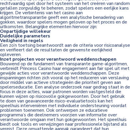
rechtvaardig spel door het systeem van het creëren van random
getallen zorgvuldig te beheren, zodat spelers een eerlijke kans
krijgen. De verbintenis van het casino aan
algoritmetransparantie geeft een analytische benadering van
gokken, waardoor spelers mogen geloven op het proces en de
uitkomsten. Belangrijke elementen hiervoor zijn:
Onpartijdige willekeur
Duidelijke parameters
Veiligheid in regels
Een zo’n toetsing beantwoordt aan de criteria voor risicoanalyse
en verifieert dat de resultaten de gewenste eerlijkheid
opleveren.
Inzet projecten voor verantwoord weddenschappen
Bouwend op de fundament van transparante game-algoritmen,
verbreidt Princess Casino haar engagement aan fair spel uit met
gewijde acties voor verantwoorde weddenschappen. Deze
inspanningen richten zich vooral op het reduceren van verslaving
door middel van actieve strategieën die prioriteit geven aan
spelerseducatie. Een analyse onderzoek naar gedrag staat in de
focus in deze acties, waar patronen worden vastgesteld die
kunnen wijzen op risicovolle gokgewoonten. Door het gebruik
te doen van geavanceerde risico-evaluatietools kan het
speelhuis interveniëren met individuele ondersteuning voordat
problemen toenemen. Ook ontwerpen ze educatieve
programma’s die deelnemers voorzien van informatie over
verantwoorde omgaan met hun gokgewoonten. Het speelhuis
biedt ook tools en verwijzingen naar professionele bijstand als
vereist. Deze omvattende aanpak garandeert dat hun