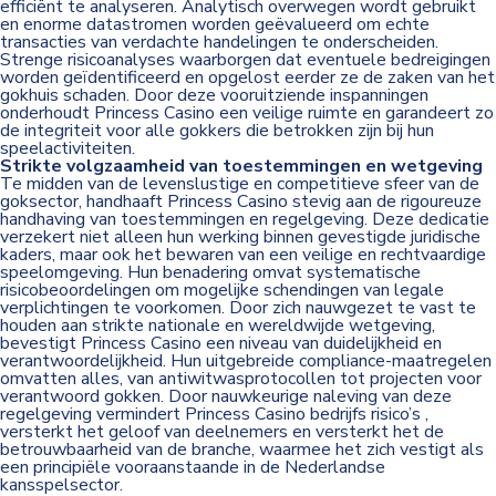
efficiënt te analyseren. Analytisch overwegen wordt gebruikt
en enorme datastromen worden geëvalueerd om echte
transacties van verdachte handelingen te onderscheiden.
Strenge risicoanalyses waarborgen dat eventuele bedreigingen
worden geïdentificeerd en opgelost eerder ze de zaken van het
gokhuis schaden. Door deze vooruitziende inspanningen
onderhoudt Princess Casino een veilige ruimte en garandeert zo
de integriteit voor alle gokkers die betrokken zijn bij hun
speelactiviteiten.
Strikte volgzaamheid van toestemmingen en wetgeving
Te midden van de levenslustige en competitieve sfeer van de
goksector, handhaaft Princess Casino stevig aan de rigoureuze
handhaving van toestemmingen en regelgeving. Deze dedicatie
verzekert niet alleen hun werking binnen gevestigde juridische
kaders, maar ook het bewaren van een veilige en rechtvaardige
speelomgeving. Hun benadering omvat systematische
risicobeoordelingen om mogelijke schendingen van legale
verplichtingen te voorkomen. Door zich nauwgezet te vast te
houden aan strikte nationale en wereldwijde wetgeving,
bevestigt Princess Casino een niveau van duidelijkheid en
verantwoordelijkheid. Hun uitgebreide compliance-maatregelen
omvatten alles, van antiwitwasprotocollen tot projecten voor
verantwoord gokken. Door nauwkeurige naleving van deze
regelgeving vermindert Princess Casino bedrijfs risico’s ,
versterkt het geloof van deelnemers en versterkt het de
betrouwbaarheid van de branche, waarmee het zich vestigt als
een principiële vooraanstaande in de Nederlandse
kansspelsector.