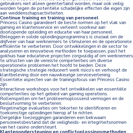
gebruikers niet alleen geëntertaind worden, maar ook veilig
worden tegen de potentiële schadelijke effecten die eigen zijn
aan weddenschapsactiviteiten.
Continue training en training van personeel
Princess Casino garandeert de beste normen op het vlak van
gaming en klantenservice en verleent voorkeur aan
doorlopende opleiding en educatie van haar personeel.
Beleggen in solide opleidingsprogramma’s is cruciaal om de
drijfveer van haar werknemers te stimuleren en de operationele
efficiëntie te verbeteren. Door ontwikkelingen in de sector te
analyseren en innovatieve methoden te toepassen, past het
gokhuis haar educatieve projecten zorgvuldig af om werknemers
te uitrusten van de vereiste competenties om diverse
operationele problemen het hoofd te bieden. Deze
strategische strategie reduceert werk risico’s en verhoogt de
klantbeleving door een nauwkeurige serviceverlening.
Essentiële aspecten van de trainingsfocus van Princess Casino
zijn:
Interactieve workshops voor het ontwikkelen van essentiële
competenties op het gebied van gaming operations.
Rollenspellen om het probleemoplossend vermogen en de
besluitvorming te verbeteren.
Regelmatige evaluaties om tekorten te identificeren en
toekomstige opleidingen hierop af te richten.
Dergelijke toezeggingen garanderen een bekwaam
personeelsbestand dat de veiligheids- en integriteitsnormen
van het casino ondersteunt.
Klantenondersteuning en conflictoplossingsmethoden