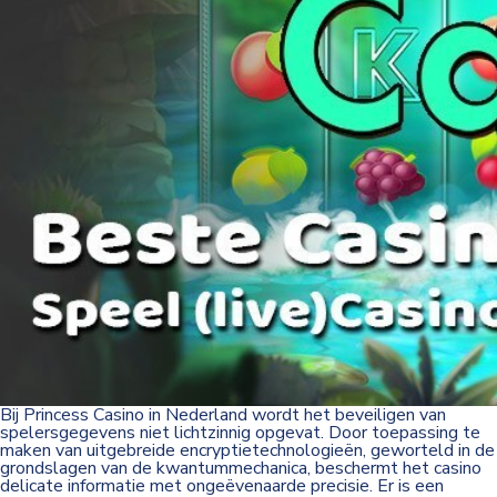
Bij
Princess Casino
in Nederland wordt het beveiligen van
spelersgegevens niet lichtzinnig opgevat. Door toepassing te
maken van uitgebreide encryptietechnologieën, geworteld in de
grondslagen van de kwantummechanica, beschermt het casino
delicate informatie met ongeëvenaarde precisie. Er is een