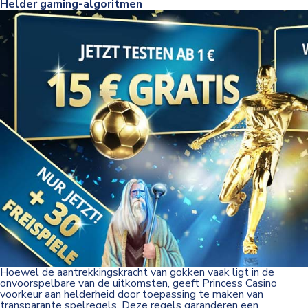
Helder gaming-algoritmen
Hoewel de aantrekkingskracht van gokken vaak ligt in de
onvoorspelbare van de uitkomsten, geeft Princess Casino
voorkeur aan helderheid door toepassing te maken van
transparante spelregels. Deze regels garanderen een