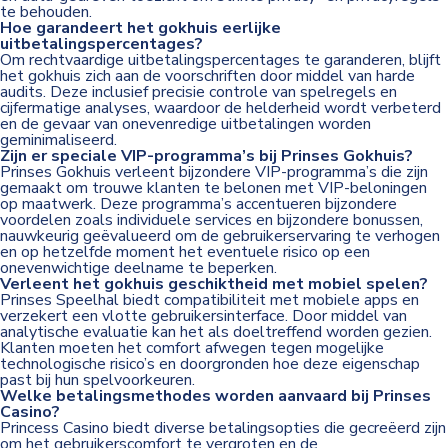
te behouden.
Hoe garandeert het gokhuis eerlijke
uitbetalingspercentages?
Om rechtvaardige uitbetalingspercentages te garanderen, blijft
het gokhuis zich aan de voorschriften door middel van harde
audits. Deze inclusief precisie controle van spelregels en
cijfermatige analyses, waardoor de helderheid wordt verbeterd
en de gevaar van onevenredige uitbetalingen worden
geminimaliseerd.
Zijn er speciale VIP-programma’s bij Prinses Gokhuis?
Prinses Gokhuis verleent bijzondere VIP-programma’s die zijn
gemaakt om trouwe klanten te belonen met VIP-beloningen
op maatwerk. Deze programma’s accentueren bijzondere
voordelen zoals individuele services en bijzondere bonussen,
nauwkeurig geëvalueerd om de gebruikerservaring te verhogen
en op hetzelfde moment het eventuele risico op een
onevenwichtige deelname te beperken.
Verleent het gokhuis geschiktheid met mobiel spelen?
Prinses Speelhal biedt compatibiliteit met mobiele apps en
verzekert een vlotte gebruikersinterface. Door middel van
analytische evaluatie kan het als doeltreffend worden gezien.
Klanten moeten het comfort afwegen tegen mogelijke
technologische risico’s en doorgronden hoe deze eigenschap
past bij hun spelvoorkeuren.
Welke betalingsmethodes worden aanvaard bij Prinses
Casino?
Princess Casino biedt diverse betalingsopties die gecreëerd zijn
om het gebruikerscomfort te vergroten en de