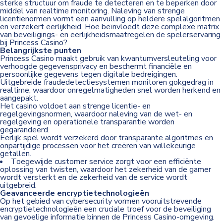
sterke structuur om fraude te detecteren en te beperken door
middel van realtime monitoring. Naleving van strenge
licentienormen vormt een aanvulling op heldere spelalgoritmen
en verzekert eerlijkheid. Hoe beïnvloedt deze complexe matrix
van beveiligings- en eerlijkheidsmaatregelen de spelerservaring
bij Princess Casino?
Belangrijkste punten
Princess Casino maakt gebruik van kwantumversleuteling voor
verhoogde gegevensprivacy en beschermt financiële en
persoonlijke gegevens tegen digitale bedreigingen.
Uitgebreide fraudedetectiesystemen monitoren gokgedrag in
realtime, waardoor onregelmatigheden snel worden herkend en
aangepakt.
Het casino voldoet aan strenge licentie- en
regelgevingsnormen, waardoor naleving van de wet- en
regelgeving en operationele transparantie worden
gegarandeerd.
Eerlijk spel wordt verzekerd door transparante algoritmes en
onpartijdige processen voor het creëren van willekeurige
getallen.
Toegewijde customer service zorgt voor een efficiënte
oplossing van twisten, waardoor het zekerheid van de gamer
wordt versterkt en de zekerheid van de service wordt
uitgebreid.
Geavanceerde encryptietechnologieën
Op het gebied van cybersecurity vormen vooruitstrevende
encryptietechnologieën een cruciale troef voor de beveiliging
van gevoelige informatie binnen de Princess Casino-omgeving.