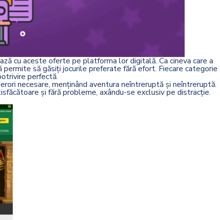
nează cu aceste oferte pe platforma lor digitală. Ca cineva care a
 permite să găsiți jocurile preferate fără efort. Fiecare categorie
otrivire perfectă.
 erori necesare, menținând aventura neîntreruptă și neîntreruptă.
isfăcătoare și fără probleme, axându-se exclusiv pe distracție.