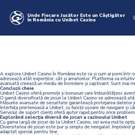
Unde Fiecare Jucător Este un Câștigător
în România cu Unibet Casino
Unde Fiecare Jucător Este un Câștigător în România cu Unibet C
A explora
Unibet Casino
în România este ca și cum ai porni într-o 
adresează atât experților, cât și amatorilor. Platforma sa intuiti
avansată creează un mediu de încredere și captivant. Sunt mai m
Concluzii cheie
Unibet Casino oferă promoții și bonusuri care îmbunătățesc avent
O gamă diversificată de jocuri la Unibet Casino se adresează atât 
Măsurile avansate de securitate garantează protejarea datelor juc
Interfața prietenoasă a Unibet, cu funcții ușoare de navigare și că
Serviciul de suport clienți oferă ajutor rapid pentru orice problem
Explorând selecția diversă de jocuri a cazinoului Unibet
Cu gama largă de jocuri de la Unibet Casino, vei avea multe opțiu
Diversitatea de jocuri este pur și simplu de neegalat, împlinind gust
adaptat special pentru tine.