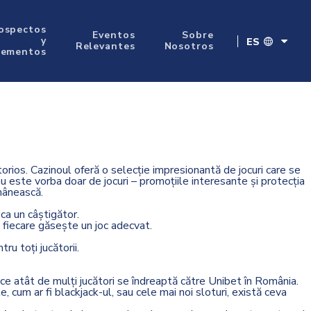
ospectos
Eventos
Sobre
y
ES
Relevantes
Nosotros
lementos
ctorios. Cazinoul oferă o selecție impresionantă de jocuri care se
nu este vorba doar de jocuri – promoțiile interesante și protecția
mânească.
ca un câștigător.
ă fiecare găsește un joc adecvat.
ru toți jucătorii.
 ce atât de mulți jucători se îndreaptă către Unibet în România.
le, cum ar fi blackjack-ul, sau cele mai noi sloturi, există ceva