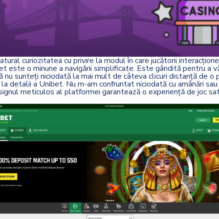
tural curiozitatea cu privire la modul în care jucătorii interacțio
et este o minune a navigării simplificate. Este gândită pentru a vă
ă nu sunteți niciodată la mai mult de câteva clicuri distanță de o p
 la detalii a Unibet. Nu m-am confruntat niciodată cu amânări sau
esignul meticulos al platformei garantează o experiență de joc sat