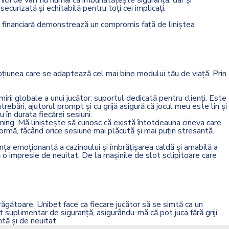
curizată și echitabilă pentru toți cei implicați.
ne financiară demonstrează un compromis față de liniștea
opțiunea care se adaptează cel mai bine modului tău de viață. Prin
rii globale a unui jucător: suportul dedicată pentru clienți. Este
bări, ajutorul prompt și cu grijă asigură că jocul meu este lin și
n durata fiecărei sesiuni.
ing. Mă liniștește să cunosc că există întotdeauna cineva care
formă, făcând orice sesiune mai plăcută și mai puțin stresantă.
a emoționantă a cazinoului și îmbrățișarea caldă și amabilă a
o impresie de neuitat. De la mașinile de slot sclipitoare care
trăgătoare. Unibet face ca fiecare jucător să se simtă ca un
 suplimentar de siguranță, asigurându-mă că pot juca fără griji.
tă și de neuitat.