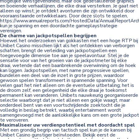
mogelijke winstgevendheid, maar ook gedetailleerde graphics
en boeiende verhaallijnen, die elke draai versterken. Je gaat niet
alleen op winst; je ontdekt avonturen die zijn ontwikkeld door
vooraanstaande ontwikkelaars. Door deze slots te spelen,
https://www.annualreports.com/HostedData/AnnualReportAr
kun je spanning en een doordachte gameplaystrategie
verenigen.
De charme van jackpotspellen begrijpen
Hoewel het onderzoeken van gokkasten met een hoge RTP bij
Unibet Casino misschien lijkt als het ontdekken van verborgen
schatten, brengt de verleiding van jackpotspellen een
toegevoegde dimensie toe aan je speelavontuur. Stel je de
sensatie voor van het groeien van de jackpotmeter bij elke
draai, wetende dat een baanbrekende overwinning om de hoek
kan liggen. Jackpotspellen, met name progressieve spellen,
bundelen een deel van de inzet in grote prijzen, waardoor
gewoon spelen transformeert in spannende spanning. Voor
velen gaat het niet alleen om de eventuele uitbetaling; het is
de droom zelf, een gelegenheid die elke draai je toekomst
permanent kan veranderen. Unibets nauwkeurig georganiseerde
selectie waarborgt dat je niet alleen een gokje waagt, maar
onderdeel bent van een voortschrijdende zoektocht die je
volledig in beslag betrekt, waarbij entertainment wordt
samengevoegd met de aanlokkelijke kans om een grote jackpot
te veroveren.
Maximaliseer uw verdienpotentieel met doordacht spel
Met een grondig begrip van tactisch spel kun je de kansen bij
Unibet Casino gunstiger beïnvloeden. Bekijk eerst de