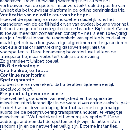
handhaven. Deze toewijding waarborgt niet alleen het
vertrouwen van de spelers, maar versterkt ook de positie van
Unibet als betrouwbaar platform in de online gamingindustrie.
Verificatie van de willekeur van het spel
Hoewel de spanning van casinospellen duidelijk is, is het
garanderen van de eerlijkheid ervan van cruciaal belang voor het
behoud van geloof en integriteit in de branche. Bij Unibet Casino
is toeval meer dan zomaar een concept – het is een toewijding
aan jou. Verificatie van de randomheid van spellen is cruciaal en
maakt gebruik van hoogwaardige algoritmen om te garanderen
dat elke draai of kaarttrekking daadwerkelijk niet te
voorspellen is. Deze benadering bevordert niet alleen de
transparantie, maar verbetert ook je spelervaring.
Zo garandeert Unibet toeval:
RNG-technologie
Onafhankelijke tests
Continue monitoring
Spelergarantie
Zo bent u ervan verzekerd dat u te allen tijde een eerlijk
speelveld heeft.
Frequent uitgevoerde audits
Hoewel het garanderen van eerlijkheid en transparantie
misschien intimiderend lijkt in de wereld van online casino’s, pakt
Unibet Casino deze uitdaging frontaal aan met regelmatige
audits die de bedrijfsvoering transparant houden. Je vraagt je
misschien af: “Wat betekent dit voor mij als speler?” Deze
audits garanderen dat de spellen eerlijk zijn, de uitkomsten
random zijn en de netwerken veilig zijn. Externe instanties,