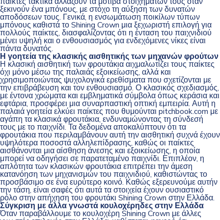
παίκτες τακτικά αλλάζουν τα μοτίβα στοιχημάτων τους όταν
ξεκινούν ένα μπόνους, με στόχο τη αύξηση των δυνατών
αποδόσεων τους. Γενικά, η ενσωμάτωση ποικίλων τύπων
μπόνους καθιστά το Shining Crown μια ξεχωριστή επιλογή για
πολλούς παίκτες, διασφαλίζοντας ότι η ένταση του παιχνιδιού
μένει υψηλή και ο ενθουσιασμός για ενδεχόμενες νίκες είναι
πάντα δυνατός.
Η γοητεία της κλασικής αισθητικής των μηχανών φρούτων
Η κλασική αισθητική των φρουτάκια αιχμαλωτίζει τους παίκτες
όχι μόνο μέσω της παλαιάς εξοικείωσης, αλλά και
χρησιμοποιώντας ψυχολογικά ερεθίσματα που σχετίζονται με
την επιβράβευση και τον ενθουσιασμό. Ο κλασικός σχεδιασμός,
με έντονα χρώματα και εμβληματικά σύμβολα όπως κεράσια και
εφτάρια, προσφέρει μια συναρπαστική οπτική εμπειρία. Αυτή η
παλαιά γοητεία ελκύει παίκτες που θυμούνται
pitchbook.com
με
αγάπη τα κλασικά φρουτάκια, ενδυναμώνοντας τη σύνδεσή
τους με το παιχνίδι. Τα δεδομένα αποκαλύπτουν ότι τα
φρουτάκια που περιλαμβάνουν αυτή την αισθητική συχνά έχουν
υψηλότερα ποσοστά αλληλεπίδρασης, καθώς οι παίκτες
αισθάνονται μια αίσθηση άνεσης και εξοικείωσης, η οποία
μπορεί να οδηγήσει σε παρατεταμένο παιχνίδι. Επιπλέον, η
απλότητα των κλασικών φρουτάκια επιτρέπει την άμεση
κατανόηση των μηχανισμών του παιχνιδιού, καθιστώντας το
προσβάσιμο σε ένα ευρύτερο κοινό. Καθώς εξερευνούμε αυτήν
την τάση, είναι σαφές ότι αυτά τα στοιχεία έχουν ουσιαστικό
ρόλο στην απήχηση του φρουτάκι Shining Crown στην Ελλάδα.
Σύγκριση με άλλα γνωστά κουλοχέρηδες στην Ελλάδα
Όταν παραβάλλουμε το κουλοχέρη Shining Crown με άλλες