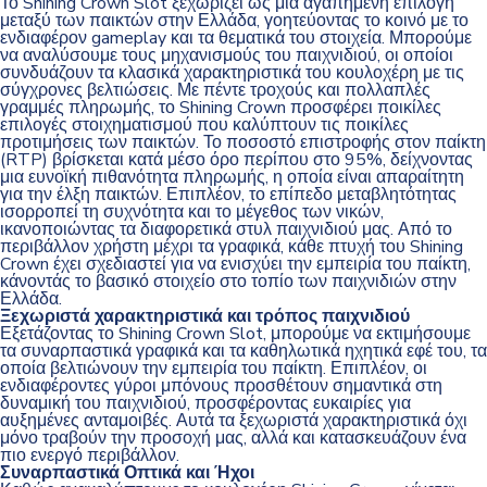
Το Shining Crown Slot ξεχωρίζει ως μια αγαπημένη επιλογή
μεταξύ των παικτών στην Ελλάδα, γοητεύοντας το κοινό με το
ενδιαφέρον gameplay και τα θεματικά του στοιχεία. Μπορούμε
να αναλύσουμε τους μηχανισμούς του παιχνιδιού, οι οποίοι
συνδυάζουν τα κλασικά χαρακτηριστικά του κουλοχέρη με τις
σύγχρονες βελτιώσεις. Με πέντε τροχούς και πολλαπλές
γραμμές πληρωμής, το Shining Crown προσφέρει ποικίλες
επιλογές στοιχηματισμού που καλύπτουν τις ποικίλες
προτιμήσεις των παικτών. Το ποσοστό επιστροφής στον παίκτη
(RTP) βρίσκεται κατά μέσο όρο περίπου στο 95%, δείχνοντας
μια ευνοϊκή πιθανότητα πληρωμής, η οποία είναι απαραίτητη
για την έλξη παικτών. Επιπλέον, το επίπεδο μεταβλητότητας
ισορροπεί τη συχνότητα και το μέγεθος των νικών,
ικανοποιώντας τα διαφορετικά στυλ παιχνιδιού μας. Από το
περιβάλλον χρήστη μέχρι τα γραφικά, κάθε πτυχή του Shining
Crown έχει σχεδιαστεί για να ενισχύει την εμπειρία του παίκτη,
κάνοντάς το βασικό στοιχείο στο τοπίο των παιχνιδιών στην
Ελλάδα.
Ξεχωριστά χαρακτηριστικά και τρόπος παιχνιδιού
Εξετάζοντας το Shining Crown Slot, μπορούμε να εκτιμήσουμε
τα συναρπαστικά γραφικά και τα καθηλωτικά ηχητικά εφέ του, τα
οποία βελτιώνουν την εμπειρία του παίκτη. Επιπλέον, οι
ενδιαφέροντες γύροι μπόνους προσθέτουν σημαντικά στη
δυναμική του παιχνιδιού, προσφέροντας ευκαιρίες για
αυξημένες ανταμοιβές. Αυτά τα ξεχωριστά χαρακτηριστικά όχι
μόνο τραβούν την προσοχή μας, αλλά και κατασκευάζουν ένα
πιο ενεργό περιβάλλον.
Συναρπαστικά Οπτικά και Ήχοι