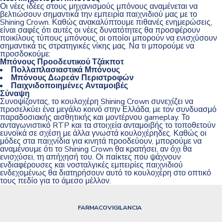
Οι νέες ιδέες στους μηχανισμούς μπόνους αναμένεται να
βελτιώσουν σημαντικά την εμπειρία παιχνιδιού μας με το
Shining Crown. Καθώς ανακαλύπτουμε πιθανές ενημερώσεις,
είναι σαφές ότι αυτές οι νέες δυνατότητες θα προσφέρουν
ποικίλους τύπους μπόνους, οι οποίοι μπορούν να ενισχύσουν
σημαντικά τις στρατηγικές νίκης μας. Να τι μπορούμε να
προσδοκούμε:
Μπόνους Προοδευτικού Τζάκποτ
Πολλαπλασιαστικά Μπόνους
Μπόνους Δωρεάν Περιστροφών
Παιχνιδοποιημένες Ανταμοιβές
Σύναψη
Συνοψίζοντας, το κουλοχέρη Shining Crown συνεχίζει να
προσελκύει ένα μεγάλο κοινό στην Ελλάδα, με τον συνδυασμό
παραδοσιακής αισθητικής και μοντέρνου gameplay. Το
ανταγωνιστικό RTP και τα στοιχεία ανταμοιβής το τοποθετούν
ευνοϊκά σε σχέση με άλλα γνωστά κουλοχέρηδες. Καθώς οι
μόδες στα παιχνίδια για κινητά προοδεύουν, μπορούμε να
αναμένουμε ότι το Shining Crown θα κρατήσει, αν όχι θα
ενισχύσει, τη απήχησή του. Οι παίκτες που ψάχνουν
ενδιαφέρουσες και νοσταλγικές εμπειρίες παιχνιδιού
ενδεχομένως θα διατηρήσουν αυτό το κουλοχέρη στο οπτικό
τους πεδίο για το άμεσο μέλλον.
FARMACOVIGILANCIA