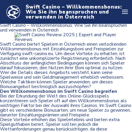
Swift Casino – Willkommensbonus:
Wie Sie ihn beanspruchen und
verwenden in Österreich
Swift Casino – Willkommensbonus: Wie Sie ihn beanspruchen
und verwenden in Österreich
Swift Casino bietet Spielern in Österreich einen verlockenden
Willkommensbonus mit Einzahlungsboni und Freispielen zur
Verfügung
swift-casino.eu
. Um diese Vorteile zu erhalten, ist
zunächst eine unkomplizierte Registrierung erforderlich. Nach
Abschluss der anfänglichen Bedingungen können sich Spieler
darauf fokussieren, den Nutzen ihrer Boni optimal zu nutzen.
Wer die Details dieses Angebots versteht, kann seine
Spielweise und sein Geldmanagement erheblich verbessern.
Welche Taktiken können Spieler anwenden, um dieses
Bonusangebot bestmöglich auszuschöpfen?
Den Willkommensbonus im Swift Casino begreifen
Bei der Erkundung der Welt des Online-Glücksspiels
konzentrieren sich Spieler oft auf den Willkommensbonus als
wichtigen Faktor bei der Auswahl ihres Casinos. Im Swift Casino
gibt es verschiedene Bonusarten, um neue Spieler zu gewinnen,
darunter Einzahlungsprämien und Freispiele.
Diese Vorteile erhöhen das Spielerlebnis und bieten extra
Spielguthaben bereit. Spieler sollten jedoch die
Wettanforderungen genau berücksichtigen, da diese