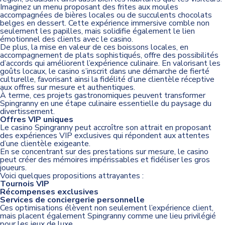
Imaginez un menu proposant des frites aux moules
accompagnées de bières locales ou de succulents chocolats
belges en dessert. Cette expérience immersive comble non
seulement les papilles, mais solidifie également le lien
émotionnel des clients avec le casino.
De plus, la mise en valeur de ces boissons locales, en
accompagnement de plats sophistiqués, offre des possibilités
d’accords qui améliorent l’expérience culinaire. En valorisant les
goûts locaux, le casino s’inscrit dans une démarche de fierté
culturelle, favorisant ainsi la fidélité d’une clientèle réceptive
aux offres sur mesure et authentiques.
À terme, ces projets gastronomiques peuvent transformer
Spingranny en une étape culinaire essentielle du paysage du
divertissement.
Offres VIP uniques
Le casino Spingranny peut accroître son attrait en proposant
des expériences VIP exclusives qui répondent aux attentes
d’une clientèle exigeante.
En se concentrant sur des prestations sur mesure, le casino
peut créer des mémoires impérissables et fidéliser les gros
joueurs.
Voici quelques propositions attrayantes :
Tournois VIP
Récompenses exclusives
Services de conciergerie personnelle
Ces optimisations élèvent non seulement l’expérience client,
mais placent également Spingranny comme une lieu privilégié
pour les jeux de luxe.