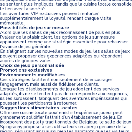
se sentent plus impliqués, tandis que la cuisine locale consolide
le lien avec la société.
Les aventures VIP exclusives peuvent renforcer
supplémentairement la loyauté, rendant chaque visite
mémorable.
Possibilités de jeu sur mesure
Alors que les salles de jeux reconnaissent de plus en plus
l’valeur de la plaisir client, les options de jeu sur mesure
apparaissent comme une stratégie essentielle pour rehausser
l’vivance de jeu générale.
En s’alignant sur les nouvelles modes du jeu, les salles de jeux
peuvent proposer des expériences adaptées qui répondent
auprès de groupes variés.
Choix de jeux personnalisée
Promotions exclusives
Environnements modifiables
Ces stratégies facilitent non seulement de encourager
l’engagement, mais aussi de fidéliser les clients.
Lorsque les établissements de jeu adoptent des services
adaptés, ils ne se limitent pas de correspondre aux exigences,
ils les surpassent, fabriquant des aventures impérissables qui
poussent les participants à retourner.
Suggestions alimentaires locales
Offrir une cuisine locale pour enrichir l’expérience joueur peut
grandement solidifier l’attrait d’un établissement de jeu. En
incorporant des plats traditionnels de Belgique, le salle de jeux
Spingranny propose à ses utilisateurs un aperçu genuine de la
région, séduisant ainsi aussi bien les habitants que les visiteurs.