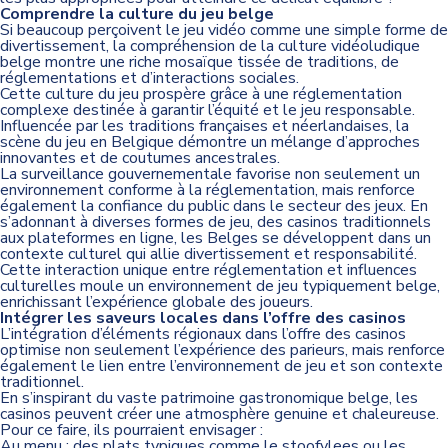
Comprendre la culture du jeu belge
Si beaucoup perçoivent le jeu vidéo comme une simple forme de
divertissement, la compréhension de la culture vidéoludique
belge montre une riche mosaïque tissée de traditions, de
réglementations et d’interactions sociales.
Cette culture du jeu prospère grâce à une réglementation
complexe destinée à garantir l’équité et le jeu responsable.
Influencée par les traditions françaises et néerlandaises, la
scène du jeu en Belgique démontre un mélange d’approches
innovantes et de coutumes ancestrales.
La surveillance gouvernementale favorise non seulement un
environnement conforme à la réglementation, mais renforce
également la confiance du public dans le secteur des jeux. En
s’adonnant à diverses formes de jeu, des casinos traditionnels
aux plateformes en ligne, les Belges se développent dans un
contexte culturel qui allie divertissement et responsabilité.
Cette interaction unique entre réglementation et influences
culturelles moule un environnement de jeu typiquement belge,
enrichissant l’expérience globale des joueurs.
Intégrer les saveurs locales dans l’offre des casinos
L’intégration d’éléments régionaux dans l’offre des casinos
optimise non seulement l’expérience des parieurs, mais renforce
également le lien entre l’environnement de jeu et son contexte
traditionnel.
En s’inspirant du vaste patrimoine gastronomique belge, les
casinos peuvent créer une atmosphère genuine et chaleureuse.
Pour ce faire, ils pourraient envisager :
Au menu : des plats typiques comme le stoofvlees ou les