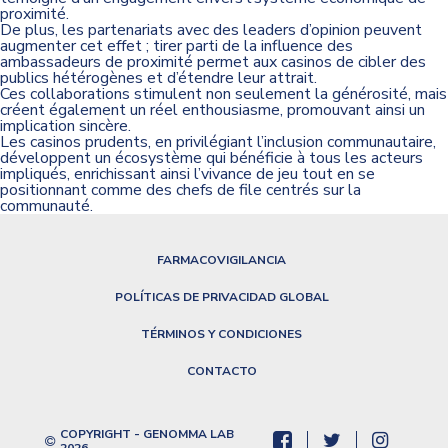
proximité.
De plus, les partenariats avec des leaders d’opinion peuvent
augmenter cet effet ; tirer parti de la influence des
ambassadeurs de proximité permet aux casinos de cibler des
publics hétérogènes et d’étendre leur attrait.
Ces collaborations stimulent non seulement la générosité, mais
créent également un réel enthousiasme, promouvant ainsi un
implication sincère.
Les casinos prudents, en privilégiant l’inclusion communautaire,
développent un écosystème qui bénéficie à tous les acteurs
impliqués, enrichissant ainsi l’vivance de jeu tout en se
positionnant comme des chefs de file centrés sur la
communauté.
FARMACOVIGILANCIA
POLÍTICAS DE PRIVACIDAD GLOBAL
TÉRMINOS Y CONDICIONES
CONTACTO
COPYRIGHT - GENOMMA LAB