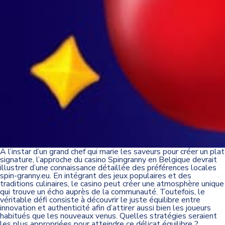
À l’instar d’un grand chef qui marie les saveurs pour créer un plat
signature, l’approche du casino Spingranny en Belgique devrait
illustrer d’une connaissance détaillée des préférences locales
spin-granny.eu
. En intégrant des jeux populaires et des
traditions culinaires, le casino peut créer une atmosphère unique
qui trouve un écho auprès de la communauté. Toutefois, le
véritable défi consiste à découvrir le juste équilibre entre
innovation et authenticité afin d’attirer aussi bien les joueurs
habitués que les nouveaux venus. Quelles stratégies seraient
les plus appropriées pour atteindre ce délicat équilibre ?