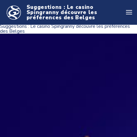
Suggestions : Le casino
Spingranny découvre les
préférences des Belges
Suggestions : Le casino Spingranny découvre les préférences
des Belges