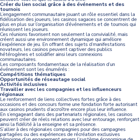
Créer du lien social grâce à des événements et des
tournois
L’engagement communautaire jouant un rôle essentiel dans la
fidélisation des joueurs, les casinos sagaces se concentrent de
plus en plus sur l’organisation d’événements et de tournois qui
réunissent les joueurs.
Ces réunions favorisent non seulement la convivialité, mais
créent aussi une environnement dynamique qui améliore
l’expérience de jeu. En offrant des sujets d’manifestations
novateurs, les casinos peuvent captiver des publics
hétérogènes et solidifier ainsi leurs connexions
communautaires.
Les composants fondamentaux de la réalisation d’un
événement sont les énumérés :
Compétitions thématiques
Opportunités de réseautage social
Activités inclusives
Travailler avec les compagnies et les influenceurs
régionaux
Le renforcement de liens collectives fortes grâce à des
occasions et des concours forme une fondation forte autorisant
aux casinos prudents d’accroître encore plus leur influence.
En s’engageant dans des partenariats régionales, les casinos
peuvent créer de réels relations avec leur entourage, renforçant
ainsi la fidélité à la enseigne et sa présence.
S’allier à des régionales compagnies pour des campagnes
partagées ou des expériences de récréation exclusives
témoigne d’un engagement envers l’système économique de