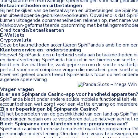
transparante en rechtvaardige spelervaringen voor haar gebruike
Betaalmethoden en uitbetalingen
Bij het bekijken van de betaalwijzen en uitbetalingen die Spin
aan uiteenlopende gebruikersvoorkeuren. Opvallend is dat Spin
kunnen uitdagende opnamesnelheden rekenen op, met name wann
Markdown-geformatteerde opsomming met betalingsmethoden
Creditcards/betaalkaarten
E-Wallets
Cryptovaluta
Deze betaalmethoden accentueren SpinPanda’s ambitie om een 
Klantenservice en -ondersteuning
Hoewel SpinPanda een uitgebreid scala aan betaalmethoden bied
en dienstverlening. SpinPanda blink uit in het bieden van snel
biedt een livechatfunctie, vaak geprezen om de snelle reactieti
perfect voor meer complexe vragen die misschien geen snelle o
Over het geheel onderstreept SpinPanda’s focus op het onderho
algehele spelervaring.
Vragen vragen
Is er een Spinpanda Casino-app voor handheld apparaten
SpinPanda biedt onder andere solide mobiele functionaliteit via
accountbeheer, wat zorgt voor een vlotte ervaring op meerder
Zijn er beperkingen bij Spinpanda Casino?
Bij het beoordelen van de geschiktheid van een land op SpinPanda
beperkingen nagaan om te verzekeren dat ze naleven aan het re
Biedt Spinpanda een klantenbinding-programma aan?
SpinPanda aanbiedt een systematisch loyaliteitsprogramma. Dit
persoonlijke ondersteuning. Om door de niveaus te bewegen, m