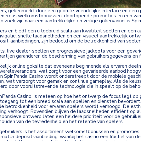
rs, gekenmerkt door een gebruiksvriendelijke interface en een 
generous welkomstbonussen, doorlopende promoties en een variët
op zoek zijn naar een aantrekkelijke en veilige gokervaring, is 
 en biedt een uitgebreid scala aan kwaliteit spellen en een aan
vigatie, snelle laadsnelheden en een visueel aantrekkelijk ontw
t-aanbiedingen, zijn bedoeld om de betrokkenheid van spelers 
s, live dealer-spellen en progressieve jackpots voor een gevari
artijen garanderen de bescherming van gebruikersgegevens en f
elijk online goksite dat eveneens beginnende als ervaren deelne
ftwareleveranciers, wat zorgt voor een gevarieerde aanbod hoog
t van SpinPanda Casino wordt onderstreept door de mobiele gesch
aten, wat verzorgt voor gemak en continue gameplay. Als de keu
teerd door vooruitstrevende technologie die in speelt op de beh
pinPanda Casino, is meteen op hoe het ontwerp de focus legt op g
e toegang tot een breed scala aan spellen en diensten bevordert
de betrokkenheid voor ervaren spelers wordt verhoogd. De esthe
ing verhoogt. Bovendien blijven de laadsnelheden efficiënt op a
ponsieve ontwerp laten een heldere prioriteit voor de gebruiker
ehouden van de tevredenheid en het retentie van spelers.
 gebruikers is het assortiment welkomstbonussen en promoties,
atch deposit-aanbieding, waarbij het casino een fractiel van de