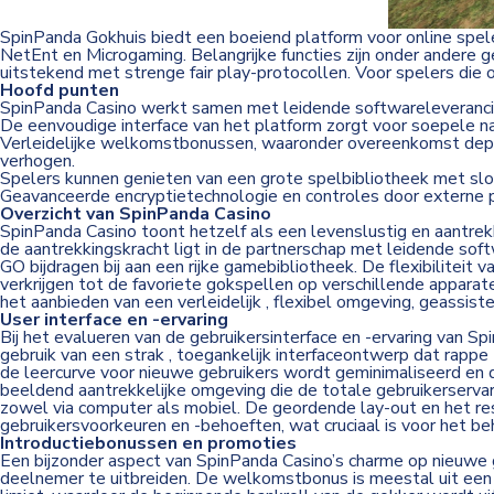
SpinPanda Gokhuis biedt een boeiend platform voor online spele
NetEnt en Microgaming. Belangrijke functies zijn onder andere 
uitstekend met strenge fair play-protocollen. Voor spelers die 
Hoofd punten
SpinPanda Casino werkt samen met leidende softwareleveranciers
De eenvoudige interface van het platform zorgt voor soepele na
Verleidelijke welkomstbonussen, waaronder overeenkomst deposi
verhogen.
Spelers kunnen genieten van een grote spelbibliotheek met slot
Geavanceerde encryptietechnologie en controles door externe p
Overzicht van SpinPanda Casino
SpinPanda Casino toont hetzelf als een levenslustig en aantrekk
de aantrekkingskracht ligt in de partnerschap met leidende so
GO bijdragen bij aan een rijke gamebibliotheek. De flexibilitei
verkrijgen tot de favoriete gokspellen op verschillende appar
het aanbieden van een verleidelijk , flexibel omgeving, geassis
User interface en -ervaring
Bij het evalueren van de gebruikersinterface en -ervaring van S
gebruik van een strak , toegankelijk interfaceontwerp dat rapp
de leercurve voor nieuwe gebruikers wordt geminimaliseerd en 
beeldend aantrekkelijke omgeving die de totale gebruikerservar
zowel via computer als mobiel. De geordende lay-out en het res
gebruikersvoorkeuren en -behoeften, wat cruciaal is voor het b
Introductiebonussen en promoties
Een bijzonder aspect van SpinPanda Casino’s charme op nieuwe
deelnemer te uitbreiden. De welkomstbonus is meestal uit een m