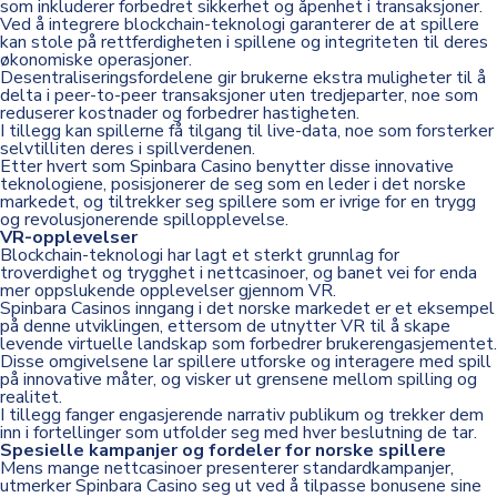
som inkluderer forbedret sikkerhet og åpenhet i transaksjoner.
Ved å integrere blockchain-teknologi garanterer de at spillere
kan stole på rettferdigheten i spillene og integriteten til deres
økonomiske operasjoner.
Desentraliseringsfordelene gir brukerne ekstra muligheter til å
delta i peer-to-peer transaksjoner uten tredjeparter, noe som
reduserer kostnader og forbedrer hastigheten.
I tillegg kan spillerne få tilgang til live-data, noe som forsterker
selvtilliten deres i spillverdenen.
Etter hvert som Spinbara Casino benytter disse innovative
teknologiene, posisjonerer de seg som en leder i det norske
markedet, og tiltrekker seg spillere som er ivrige for en trygg
og revolusjonerende spillopplevelse.
VR-opplevelser
Blockchain-teknologi har lagt et sterkt grunnlag for
troverdighet og trygghet i nettcasinoer, og banet vei for enda
mer oppslukende opplevelser gjennom VR.
Spinbara Casinos inngang i det norske markedet er et eksempel
på denne utviklingen, ettersom de utnytter VR til å skape
levende virtuelle landskap som forbedrer brukerengasjementet.
Disse omgivelsene lar spillere utforske og interagere med spill
på innovative måter, og visker ut grensene mellom spilling og
realitet.
I tillegg fanger engasjerende narrativ publikum og trekker dem
inn i fortellinger som utfolder seg med hver beslutning de tar.
Spesielle kampanjer og fordeler for norske spillere
Mens mange nettcasinoer presenterer standardkampanjer,
utmerker Spinbara Casino seg ut ved å tilpasse bonusene sine