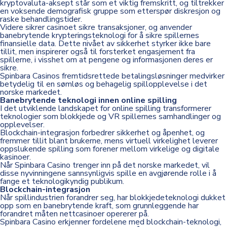
kryptovaluta-aksept står som et viktig fremskritt, og tiltrekker
en voksende demografisk gruppe som etterspør diskresjon og
raske behandlingstider.
Videre sikrer casinoet sikre transaksjoner, og anvender
banebrytende krypteringsteknologi for å sikre spillernes
finansielle data. Dette nivået av sikkerhet styrker ikke bare
tillit, men inspirerer også til forsterket engasjement fra
spillerne, i visshet om at pengene og informasjonen deres er
sikre.
Spinbara Casinos fremtidsrettede betalingsløsninger medvirker
betydelig til en sømløs og behagelig spillopplevelse i det
norske markedet.
Banebrytende teknologi innen online spilling
I det utviklende landskapet for online spilling transformerer
teknologier som blokkjede og VR spillernes samhandlinger og
opplevelser.
Blockchain-integrasjon forbedrer sikkerhet og åpenhet, og
fremmer tillit blant brukerne, mens virtuell virkelighet leverer
oppslukende spilling som forener mellom virkelige og digitale
kasinoer.
Når Spinbara Casino trenger inn på det norske markedet, vil
disse nyvinningene sannsynligvis spille en avgjørende rolle i å
fange et teknologikyndig publikum.
Blockchain-integrasjon
Når spillindustrien forandrer seg, har blokkjedeteknologi dukket
opp som en banebrytende kraft, som grunnleggende har
forandret måten nettcasinoer opererer på.
Spinbara Casino erkjenner fordelene med blockchain-teknologi,