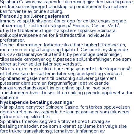
Spinbara Casinos nyskapende tilnærming gjør dem virkelig unike
i et konkurransepreget landskap, og omdefinerer hva spillere
kan forvente av online spilling.
Personlig spillerengasjement
Immersive spillfunksjoner åpner opp for en like engasjerende
tilnærming til spillerinteraksjon på Spinbara Casino. Ved å
utnytte tilbakemeldinger fra spillere tilpasser Spinbara
spillopplevelsene sine for å tilfredsstille individuelle
preferanser.
Denne tilnærmingen forbedrer ikke bare brukertilfredsheten,
men fremmer også langsiktig lojalitet. Casinoets nyskapende
bruk av dataanalyse tillater å tilby personlige belønninger,
tilpassede kampanjer og tilpassede spillanbefalinger, noe som
sikrer at hver spiller føler seg verdsatt.
Slike strategier øker ikke bare engasjementet; de skaper også
et fellesskap der spillerne føler seg anerkjent og verdsatt.
Spinbaras engasjement til personlig spillerengasjement
plasserer dem som en forgrunnsfigur i det voksende
konkurranselandskapet innen online spilling, noe som
transformerer hvert besøk til en unik og givende opplevelse for
spillerne.
Nyskapende betalingsløsninger
Når spillere benytter Spinbara Casino, forsterkes opplevelsen
deres særlig av nyskapende betalingsløsninger som fokuserer
på komfort og sikkerhet.
Spinbara utmerker seg ved å tilby et bredt utvalg av
betalingsmetoder, noe som sikrer at spillerne kan velge sine
foretrukne transaksjonsalternativer. Innføringen av