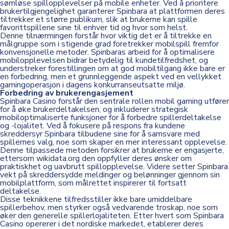
sømløse spillopplevelser på mobile enheter. Ved å prioritere
brukertilgjengelighet garanterer Spinbara at plattformen deres
tiltrekker et større publikum, slik at brukerne kan spille
favorittspillene sine til enhver tid og hvor som helst.
Denne tilnærmingen forstår hvor viktig det er å tiltrekke en
målgruppe som i stigende grad foretrekker mobilspill fremfor
konvensjonelle metoder. Spinbaras arbeid for å optimalisere
mobilopplevelsen bidrar betydelig til kundetilfredshet, og
understreker forestillingen om at god mobiltilgang ikke bare er
en forbedring, men et grunnleggende aspekt ved en vellykket
gamingoperasjon i dagens konkurranseutsatte miljø.
Forbedring av brukerengasjement
Spinbara Casino forstår den sentrale rollen mobil gaming utfører
for å øke brukerdeltakelsen, og inkluderer strategisk
mobiloptimaliserte funksjoner for å forbedre spillerdeltakelse
og -lojalitet. Ved å fokusere på respons fra kundene
skreddersyr Spinbara tilbudene sine for å samsvare med
spillernes valg, noe som skaper en mer interessant opplevelse.
Denne tilpassede metoden forsikrer at brukerne er engasjerte,
ettersom
wikidata.org
den oppfyller deres ønsker om
praktiskhet og uavbrutt spillopplevelse. Videre setter Spinbara
vekt på skreddersydde meldinger og belønninger gjennom sin
mobilplattform, som målrettet inspirerer til fortsatt
deltakelse.
Disse teknikkene tilfredsstiller ikke bare umiddelbare
spillerbehov, men styrker også vedvarende troskap, noe som
øker den generelle spillerlojaliteten. Etter hvert som Spinbara
Casino opererer i det nordiske markedet, etablerer deres