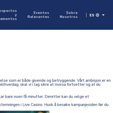
ospectos
Eventos
Sobre
y
ES
Relevantes
Nosotros
lementos
levelse som er både givende og betryggende. Vårt ambisjon er en
illhverdag, skal vi i lag sikre at moroa fortsetter og at du
ar bare noen få minutter. Deretter kan du velge et
 stemningen i Live Casino. Husk å besøke kampanjesiden før du