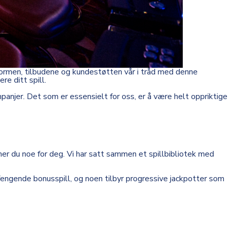
ttformen, tilbudene og kundestøtten vår i tråd med denne
re ditt spill.
mpanjer. Det som er essensielt for oss, er å være helt oppriktige
nner du noe for deg. Vi har satt sammen et spillbibliotek med
fengende bonusspill, og noen tilbyr progressive jackpotter som