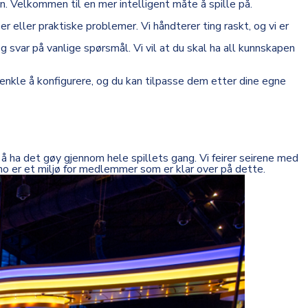
n. Velkommen til en mer intelligent måte å spille på.
r eller praktiske problemer. Vi håndterer ting raskt, og vi er
 og svar på vanlige spørsmål. Vi vil at du skal ha all kunnskapen
r enkle å konfigurere, og du kan tilpasse dem etter dine egne
 å ha det gøy gjennom hele spillets gang. Vi feirer seirene med
ino er et miljø for medlemmer som er klar over på dette.