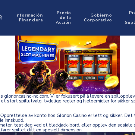
Precio
Pr
Información
Gobierno
de la
Financiera
Corporativo
Acción
Sup
es
glorioncasino-no.com
. Vi er fokusert på å levere en spillopp
et stort spillutvalg, tydelige regler og hjelpemidler for sikker sp
pprettelse av konto hos Glorion Casino er lett og sikker. Det t
de innskudd.
omater, test deg ved et blackjack-bord, eller opplev den sosiale
ører spillet ditt en spesiell dimensjon.