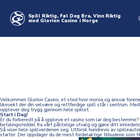
Spill Riktig, Føl Deg Bra, Vinn Riktig
med Glorion Casino i Norge
Spill Riktig, Føl Deg Bra, Vinn Riktig med Glorion Casino i Norge
Velkommen Glorion Casino, et sted hvor moroa og ansvar foren
likevekt der din velvære og rettferdige spill står i sentrum. Med 
opplever deg trygg gjennom hele spillet.
Start i Dag!
Er du forberedt på å oppleve et casino som lar deg bestemme? O
betalingsmiddel fra vårt pålitelige utvalg og gjøre ditt innleden
Så viser hele spillverdenen seg. Utforsk hundrevis av spilleaut
starter. Der oppdager du de mest fordelaktige tilbudene som tilf