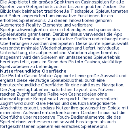
Die App bietet ein großes Spektrum an Casinospielen für alle
Spieler, vom Gelegenheitszocker bis zum geübten Zocker. Die
Bibliothek beinhaltet traditionelle Tischspiele, Spielautomaten
und Poker, angereichert um innovative Funktionen für ein
erhöhtes Spielerlebnis. Zu diesen Innovationen gehören
Augmented-Reality-Elemente und variierbare
Spielgeschwindigkeiten, die ein lebendiges und spannendes
Spielerlebnis garantieren. Darüber hinaus verwendet die App
moderne Technologie für qualitative Grafiken und reibungsloses
Überleitungen zwischen den Spielen. Diese bunte Spielauswahl
verspricht minimale Wiederholungen und liefert individuelle
Unterhaltung, die auf persönliche Vorlieben abgestimmt ist.
Insgesamt wird den Spielern ein umfassendes Spielerlebnis
bereitgestellt, ganz im Sinne des Pistolo Casinos, vielfältige
Spielvorlieben zu befriedigen.
Nutzerfreundliche Oberfläche
Die Pistolo Casino Mobile App bietet eine große Auswahl und
ergänzt diese vielfältige Spielebibliothek durch eine
benutzerfreundliche Oberfläche für eine nahtloses Navigation.
Die App verfügt über ein natürliches Layout, das Nutzern
raschen Zugriff auf eine Reihe von Casinospielen ohne
überwältigende Komplexität verspricht. Dieser vereinfacht
Zugriff wird durch klare Menüs und deutlich kategorisierte
Abschnitte erlaubt, sodass Nutzer ihre gewünschten Spiele mit
minimalem Aufwand entdecken können. Darüber hinaus hat die
Oberfläche über responsive Touch-Bedienelemente, die das
Spielerlebnis verbessern und sowohl Einsteigern als auch
fortgeschrittenen Spielern ein einfaches Spielerlebnis