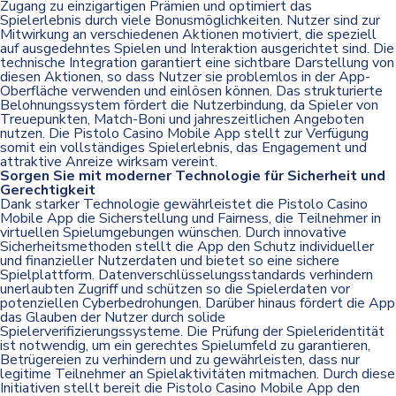
Zugang zu einzigartigen Prämien und optimiert das
Spielerlebnis durch viele Bonusmöglichkeiten. Nutzer sind zur
Mitwirkung an verschiedenen Aktionen motiviert, die speziell
auf ausgedehntes Spielen und Interaktion ausgerichtet sind. Die
technische Integration garantiert eine sichtbare Darstellung von
diesen Aktionen, so dass Nutzer sie problemlos in der App-
Oberfläche verwenden und einlösen können. Das strukturierte
Belohnungssystem fördert die Nutzerbindung, da Spieler von
Treuepunkten, Match-Boni und jahreszeitlichen Angeboten
nutzen. Die Pistolo Casino Mobile App stellt zur Verfügung
somit ein vollständiges Spielerlebnis, das Engagement und
attraktive Anreize wirksam vereint.
Sorgen Sie mit moderner Technologie für Sicherheit und
Gerechtigkeit
Dank starker Technologie gewährleistet die Pistolo Casino
Mobile App die Sicherstellung und Fairness, die Teilnehmer in
virtuellen Spielumgebungen wünschen. Durch innovative
Sicherheitsmethoden stellt die App den Schutz individueller
und finanzieller Nutzerdaten und bietet so eine sichere
Spielplattform. Datenverschlüsselungsstandards verhindern
unerlaubten Zugriff und schützen so die Spielerdaten vor
potenziellen Cyberbedrohungen. Darüber hinaus fördert die App
das Glauben der Nutzer durch solide
Spielerverifizierungssysteme. Die Prüfung der Spieleridentität
ist notwendig, um ein gerechtes Spielumfeld zu garantieren,
Betrügereien zu verhindern und zu gewährleisten, dass nur
legitime Teilnehmer an Spielaktivitäten mitmachen. Durch diese
Initiativen stellt bereit die Pistolo Casino Mobile App den