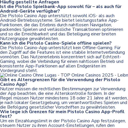
Häufig gestellte Anfragen
Ist die Pistolo Spielbank-App sowohl für – als auch für
Android-Geräte verfügbar?
Die Pistolo Casino App unterstützt sowohl iOS- als auch
Android-Betriebssysteme. Sie bietet leistungsstarke App-
Funktionen, die das Erlebnis durch nahtlosen Navigation,
packendes Spielen und verlässliche Transaktionen optimieren
und so die Erreichbarkeit und das Beteiligung einer breiten
Nutzergruppe gewährleisten.
Kann ich die Pistolo Casino-Spiele offline spielen?
Die Pistolo Casino-App unterstützt kein Offline-Gaming. Für
den Zugriff auf die Features ist eine stabile Internetverbindung
vonnöten. Das Nutzererlebnis konzentriert sich auf Echtzeit-
Gaming, wobei die Verbindung für einen nahtlosen Betrieb und
konsistente App-Funktionen auf allen Endgeräten im
Vordergrund steht.
Gibt es Altersgrenzen für die Verwendung der Pistolo
Casino App?
Nutzer müssen die rechtlichen Bestimmungen zur Verwendung
der App beachten, die eine Alterskontrolle fordern. In der
Regel müssen Nutzer mindestens 18 oder 21 Jahre alt werden,
je nach lokaler Gesetzgebung, um verantwortliches Spielen und
die Befolgung gesetzlicher Vorschriften zu gewährleisten.
Wie lege ich Grenzen für mein Pistolo Casino App-Profil
fest?
Um ein Einzahlungslimit in der Pistolo Casino App festzulegen,
steuern Nutzer zu ihren Account-Einstellungen, rufen den