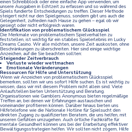
einen Schreibblock oder eine einfache App verwenden, um
unsere Ausgaben in Echtzeit zu erfassen und so während des
Spiels fundierte Entscheidungen zu treffen. Dieser Methode
steigert nicht nur den Spielgenuss, sondern gibt uns auch die
Gelegenheit, zufrieden nach Hause zu gehen – egal ob wir
gesiegt oder nicht erfolgreich waren.
Identifikation von problematischem Glücksspiel
Die Merkmale von problematischem Spielverhalten zu
feststellen, ist wichtig für ein stabiles Spielerlebnis im Lucky
Dreams Casino. Wir alle möchten, unsere Zeit auskosten, ohne
Beschränkungen zu überschreiten. Hier sind einige wichtige
Anzeichen, auf die Sie beachten sollten:
Steigender Zeitverbrauch
Verluste wieder wettmachen
Emotionale Veränderungen
Ressourcen für Hilfe und Unterstützung
Wenn wir Anzeichen von problematischem Glücksspiel
bemerken, sollten wir uns sofort Hilfe suchen. Es ist wichtig zu
wissen, dass wir mit diesem Problem nicht allein sind. Viele
Anlaufstellen bieten Unterstützung und Beratung.
Organisationen wie Gamblers Anonymous bieten regelmäßige
Treffen an, bei denen wir Erfahrungen austauschen und
voneinander profitieren können. Darüber hinaus bieten uns
Hilfetelefone wie die Nationale Hotline für Spielsucht den
direkten Zugang zu qualifizierten Beratern, die uns helfen, mit
unseren Gefühlen umzugehen. Auch örtliche Fachkräfte für
mentale Gesundheit können uns bei der Erarbeitung effektiver
Bewältigungsstrategien helfen. Wir sollten nicht zögern, Hilfe