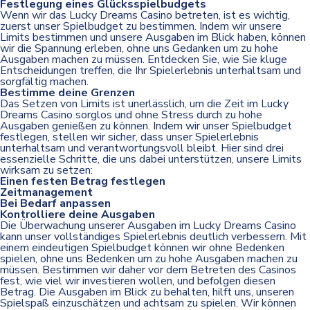
Festlegung eines Glücksspielbudgets
Wenn wir das Lucky Dreams Casino betreten, ist es wichtig,
zuerst unser Spielbudget zu bestimmen. Indem wir unsere
Limits bestimmen und unsere Ausgaben im Blick haben, können
wir die Spannung erleben, ohne uns Gedanken um zu hohe
Ausgaben machen zu müssen. Entdecken Sie, wie Sie kluge
Entscheidungen treffen, die Ihr Spielerlebnis unterhaltsam und
sorgfältig machen.
Bestimme deine Grenzen
Das Setzen von Limits ist unerlässlich, um die Zeit im Lucky
Dreams Casino sorglos und ohne Stress durch zu hohe
Ausgaben genießen zu können. Indem wir unser Spielbudget
festlegen, stellen wir sicher, dass unser Spielerlebnis
unterhaltsam und verantwortungsvoll bleibt. Hier sind drei
essenzielle Schritte, die uns dabei unterstützen, unsere Limits
wirksam zu setzen:
Einen festen Betrag festlegen
Zeitmanagement
Bei Bedarf anpassen
Kontrolliere deine Ausgaben
Die Überwachung unserer Ausgaben im Lucky Dreams Casino
kann unser vollständiges Spielerlebnis deutlich verbessern. Mit
einem eindeutigen Spielbudget können wir ohne Bedenken
spielen, ohne uns Bedenken um zu hohe Ausgaben machen zu
müssen. Bestimmen wir daher vor dem Betreten des Casinos
fest, wie viel wir investieren wollen, und befolgen diesen
Betrag. Die Ausgaben im Blick zu behalten, hilft uns, unseren
Spielspaß einzuschätzen und achtsam zu spielen. Wir können