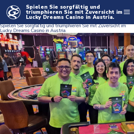
Spielen Sie sorgfältig und
triumphieren Sie mit Zuversicht im
Lucky Dreams Casino in Austria.
Spielen Sie sorgfältig und triumphieren Sie mit Zuversicht im
Lucky Dreams Casino in Austria.