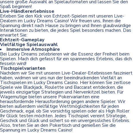
unsere große Auswahl an Spielautomaten und lassen Sie den
Spaß beginnen!
Live-Händlererlebnisse
Erleben Sie den Kick von Echtzeit-Spielen mit unseren Live-
Dealern im Lucky Dreams Casino! Wir freuen uns, Ihnen die
Spannung direkt nach Hause zu bringen und Ihnen glaubwürdige
Interaktionen zu bieten, die jedes Spiel besonders machen. Das
erwartet Sie:
Echtzeit-Gameplay
Vielfältige Spielauswahl
Immersive Atmosphäre
Bei Lucky Dreams zelebrieren wir die Essenz der Freiheit beim
Spielen. Mach dich gefasst für ein spannendes Erlebnis, das dich
fesseln wird!
Tischspielvarianten
Nachdem wir Sie mit unseren Live-Dealer-Erlebnissen fasziniert
haben, widmen wir uns nun der beeindruckenden Vielfalt an
Tischspielen im Lucky Dreams Casino. Hier können Sie zeitlose
Spiele wie Blackjack, Roulette und Baccarat entdecken, die
jeweils einzigartige Strategien und Nervenkitzel bieten. Für
Wagemutige bieten unsere Pokervarianten eine
herausfordernde Herausforderung gegen andere Spieler. Wir
bieten außerdem vielfältige Wettmöglichkeiten für jeden
Geschmack, egal ob Sie vorsichtig spielen oder als High Roller
Ihr Glück testen möchten. Jedes Tischspiel vereint Strategie,
Geschick und Glück und sichert so ein unvergessliches Erlebnis.
Also, treten Sie an den Pokertisch und genießen Sie die
Spannung im Lucky Dreams Casino!