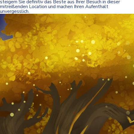
steigern Sie definitiv das Beste aus Ihrer Besuch in dieser
mitreißenden Location und machen Ihren Aufenthalt
unvergesslich.