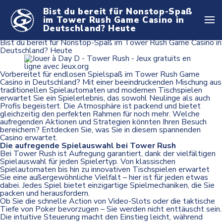
Bist du bereit für Nonstop-Spaß
im Tower Rush Game Casino in
Deutschland? Heute
Bist du bereit für Nonstop-Spaß im Tower Rush Game Casino in
Deutschland? Heute
Vorbereitet für endlosen Spielspaß im Tower Rush Game
Casino in Deutschland? Mit einer beeindruckenden Mischung aus
traditionellen Spielautomaten und modernen Tischspielen
erwartet Sie ein Spielerlebnis, das sowohl Neulinge als auch
Profis begeistert. Die Atmosphäre ist packend und bietet
gleichzeitig den perfekten Rahmen für noch mehr. Welche
aufregenden Aktionen und Strategien könnten Ihren Besuch
bereichern? Entdecken Sie, was Sie in diesem spannenden
Casino erwartet.
Die aufregende Spielauswahl bei Tower Rush
Bei Tower Rush ist Aufregung garantiert, dank der vielfältigen
Spielauswahl für jeden Spielertyp. Von klassischen
Spielautomaten bis hin zu innovativen Tischspielen erwartet
Sie eine außergewöhnliche Vielfalt – hier ist für jeden etwas
dabei. Jedes Spiel bietet einzigartige Spielmechaniken, die Sie
packen und herausfordern.
Ob Sie die schnelle Action von Video-Slots oder die taktische
Tiefe von Poker bevorzugen – Sie werden nicht enttäuscht sein.
Die intuitive Steuerung macht den Einstieg leicht, während