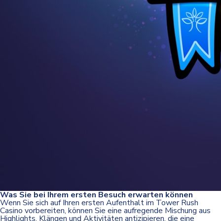
Was Sie bei Ihrem ersten Besuch erwarten können
Wenn Sie sich auf Ihren ersten Aufenthalt im Tower Rush
Casino vorbereiten, können Sie eine aufregende Mischung aus
Highlights, Klängen und Aktivitäten antizipieren, die eine