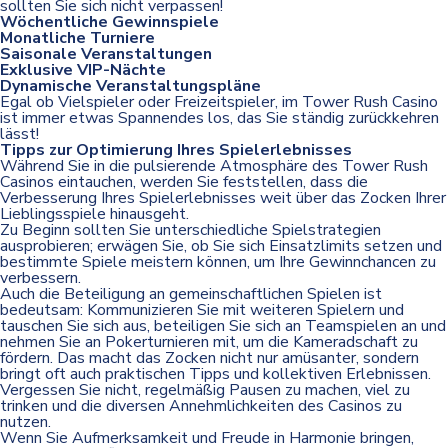
sollten Sie sich nicht verpassen!
Wöchentliche Gewinnspiele
Monatliche Turniere
Saisonale Veranstaltungen
Exklusive VIP-Nächte
Dynamische Veranstaltungspläne
Egal ob Vielspieler oder Freizeitspieler, im Tower Rush Casino
ist immer etwas Spannendes los, das Sie ständig zurückkehren
lässt!
Tipps zur Optimierung Ihres Spielerlebnisses
Während Sie in die pulsierende Atmosphäre des Tower Rush
Casinos eintauchen, werden Sie feststellen, dass die
Verbesserung Ihres Spielerlebnisses weit über das Zocken Ihrer
Lieblingsspiele hinausgeht.
Zu Beginn sollten Sie unterschiedliche Spielstrategien
ausprobieren; erwägen Sie, ob Sie sich Einsatzlimits setzen und
bestimmte Spiele meistern können, um Ihre Gewinnchancen zu
verbessern.
Auch die Beteiligung an gemeinschaftlichen Spielen ist
bedeutsam: Kommunizieren Sie mit weiteren Spielern und
tauschen Sie sich aus, beteiligen Sie sich an Teamspielen an und
nehmen Sie an Pokerturnieren mit, um die Kameradschaft zu
fördern. Das macht das Zocken nicht nur amüsanter, sondern
bringt oft auch praktischen Tipps und kollektiven Erlebnissen.
Vergessen Sie nicht, regelmäßig Pausen zu machen, viel zu
trinken und die diversen Annehmlichkeiten des Casinos zu
nutzen.
Wenn Sie Aufmerksamkeit und Freude in Harmonie bringen,