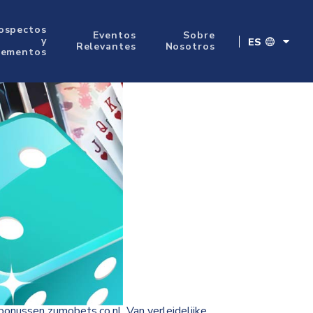
ospectos
Eventos
Sobre
y
ES
Relevantes
Nosotros
lementos
e bonussen
zumobets.co.nl
. Van verleidelijke