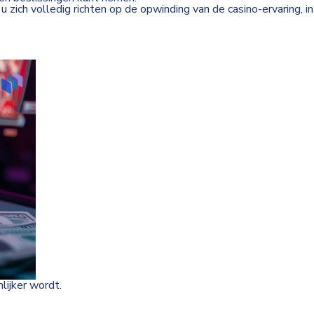
 zich volledig richten op de opwinding van de casino-ervaring, in
lijker wordt.