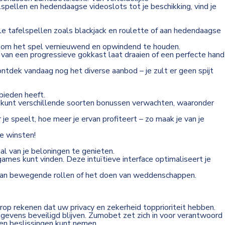
spellen en hedendaagse videoslots tot je beschikking, vind je
le tafelspellen zoals blackjack en roulette of aan hedendaagse
gd om het spel vernieuwend en opwindend te houden.
 van een progressieve gokkast laat draaien of een perfecte hand
ntdek vandaag nog het diverse aanbod – je zult er geen spijt
bieden heeft.
e kunt verschillende soorten bonussen verwachten, waaronder
e speelt, hoe meer je ervan profiteert – zo maak je van je
e winsten!
al van je beloningen te genieten.
ames kunt vinden. Deze intuïtieve interface optimaliseert je
g van bewegende rollen of het doen van weddenschappen.
erop rekenen dat uw privacy en zekerheid topprioriteit hebben.
gevens beveiligd blijven. Zumobet zet zich in voor verantwoord
en beslissingen kunt nemen.