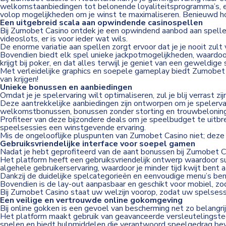
welkomstaanbiedingen tot belonende loyaliteitsprogramma’s, er 
volop mogelijkheden om je winst te maximaliseren. Benieuwd ho
Een uitgebreid scala aan opwindende casinospellen
Bij Zumobet Casino ontdek je een opwindend aanbod aan spellen 
videoslots, er is voor ieder wat wils.
De enorme variatie aan spellen zorgt ervoor dat je je nooit z
Bovendien biedt elk spel unieke jackpotmogelijkheden, waardoor
krijgt bij poker, en dat alles terwijl je geniet van een geweldige 
Met verleidelijke graphics en soepele gameplay biedt Zumobet C
van krijgen!
Unieke bonussen en aanbiedingen
Omdat je je spelervaring wilt optimaliseren, zul je blij verrast
Deze aantrekkelijke aanbiedingen zijn ontworpen om je spelerv
welkomstbonussen, bonussen zonder storting en trouwbeloningen
Profiteer van deze bijzondere deals om je speelbudget te uitbre
speelsessies een winstgevende ervaring.
Mis de ongelooflijke pluspunten van Zumobet Casino niet; deze
Gebruiksvriendelijke interface voor soepel gamen
Nadat je hebt geprofiteerd van de aant bonussen bij Zumobet Ca
Het platform heeft een gebruiksvriendelijk ontwerp waardoor sur
algehele gebruikerservaring, waardoor je minder tijd kwijt bent
Dankzij de duidelijke spelcategorieën en eenvoudige menu’s be
Bovendien is de lay-out aanpasbaar en geschikt voor mobiel, zo
Bij Zumobet Casino staat uw welzijn voorop, zodat uw spelsessi
Een veilige en vertrouwde online gokomgeving
Bij online gokken is een gevoel van bescherming net zo belangri
Het platform maakt gebruik van geavanceerde versleutelingstec
spelen en biedt hulpmiddelen die verantwoord speelgedrag be