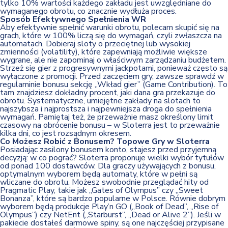
tylko 10% wartości każdego zakładu jest uwzględniane do
wymaganego obrotu, co znacznie wydłuża proces.
Sposób Efektywnego Spełnienia WR
Aby efektywnie spełnić warunki obrotu, polecam skupić się na
grach, które w 100% liczą się do wymagań, czyli zwłaszcza na
automatach. Dobieraj sloty o przeciętnej lub wysokiej
zmienności (volatility), które zapewniają możliwie większe
wygrane, ale nie zapominaj o właściwym zarządzaniu budżetem.
Strzeż się gier z progresywnymi jackpotami, ponieważ często są
wyłączone z promocji. Przed zaczęciem gry, zawsze sprawdź w
regulaminie bonusu sekcję „Wkład gier” (Game Contribution). To
tam znajdziesz dokładny procent, jaki dana gra przekazuje do
obrotu. Systematyczne, umiejętne zakłady na slotach to
najszybsza i najprostsza i najpewniejsza droga do spełnienia
wymagań. Pamiętaj też, że przeważnie masz określony limit
czasowy na obrócenie bonusu – w Sloterra jest to przeważnie
kilka dni, co jest rozsądnym okresem.
Co Możesz Robić z Bonusem? Topowe Gry w Sloterra
Posiadając zasilony bonusem konto, stajesz przed przyjemną
decyzją: w co pograć? Sloterra proponuje wielki wybór tytułów
od ponad 100 dostawców. Dla graczy używających z bonusu,
optymalnym wyborem będą automaty, które w pełni są
wliczane do obrotu. Możesz swobodnie przeglądać hity od
Pragmatic Play, takie jak „Gates of Olympus” czy „Sweet
Bonanza”, które są bardzo popularne w Polsce. Równie dobrym
wyborem będą produkcje Play’n GO („Book of Dead”, „Rise of
Olympus”) czy NetEnt („Starburst”, „Dead or Alive 2”). Jeśli w
pakiecie dostałeś darmowe spiny, są one najczęściej przypisane