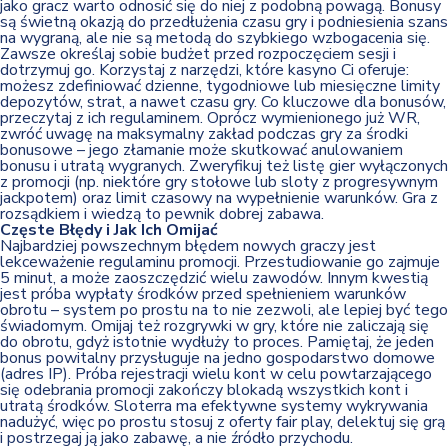
jako gracz warto odnosić się do niej z podobną powagą. Bonusy
są świetną okazją do przedłużenia czasu gry i podniesienia szans
na wygraną, ale nie są metodą do szybkiego wzbogacenia się.
Zawsze określaj sobie budżet przed rozpoczęciem sesji i
dotrzymuj go. Korzystaj z narzędzi, które kasyno Ci oferuje:
możesz zdefiniować dzienne, tygodniowe lub miesięczne limity
depozytów, strat, a nawet czasu gry. Co kluczowe dla bonusów,
przeczytaj z ich regulaminem. Oprócz wymienionego już WR,
zwróć uwagę na maksymalny zakład podczas gry za środki
bonusowe – jego złamanie może skutkować anulowaniem
bonusu i utratą wygranych. Zweryfikuj też listę gier wyłączonych
z promocji (np. niektóre gry stołowe lub sloty z progresywnym
jackpotem) oraz limit czasowy na wypełnienie warunków. Gra z
rozsądkiem i wiedzą to pewnik dobrej zabawa.
Częste Błędy i Jak Ich Omijać
Najbardziej powszechnym błędem nowych graczy jest
lekceważenie regulaminu promocji. Przestudiowanie go zajmuje
5 minut, a może zaoszczędzić wielu zawodów. Innym kwestią
jest próba wypłaty środków przed spełnieniem warunków
obrotu – system po prostu na to nie zezwoli, ale lepiej być tego
świadomym. Omijaj też rozgrywki w gry, które nie zaliczają się
do obrotu, gdyż istotnie wydłuży to proces. Pamiętaj, że jeden
bonus powitalny przysługuje na jedno gospodarstwo domowe
(adres IP). Próba rejestracji wielu kont w celu powtarzającego
się odebrania promocji zakończy blokadą wszystkich kont i
utratą środków. Sloterra ma efektywne systemy wykrywania
nadużyć, więc po prostu stosuj z oferty fair play, delektuj się grą
i postrzegaj ją jako zabawę, a nie źródło przychodu.