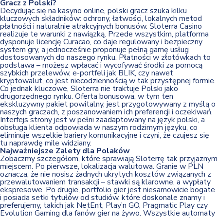
Gracz z Polski?
Decydując się na kasyno online, polski gracz szuka kilku
kluczowych składników: ochrony, łatwości, lokalnych metod
płatności i naturalnie atrakcyjnych bonusów. Sloterra Casino
realizuje te warunki z nawiązką. Przede wszystkim, platforma
dysponuje licencję Curacao, co daje regulowany i bezpieczny
system gry, a jednocześnie proponuje pełną gamę usług
dostosowanych do naszego rynku. Płatności w złotówkach to
podstawa – możesz wpłacać i wycofywać środki za pomocą
szybkich przelewów, e-portfeli jak BLIK, czy nawet
kryptowalut, co jest niecodziennością w tak przystępnej formie.
Co jednak kluczowe, Sloterra nie traktuje Polski jako
drugorzędnego rynku. Oferta bonusowa, w tym ten
ekskluzywny pakiet powitalny, jest przygotowywany z myślą o
naszych graczach, z poszanowaniem ich preferencji i oczekiwań.
Interfejs strony jest w pełni zaadaptowany na język polski, a
obsługa klienta odpowiada w naszym rodzimym języku, co
eliminuje wszelkie bariery komunikacyjne i czyni, że czujesz się
tu naprawdę mile widziany.
Najważniejsze Zalety dla Polaków
Zobaczmy szczegółom, które sprawiają Sloterrę tak przyjaznym
miejscem. Po pierwsze, lokalizacja walutowa. Granie w PLN
oznacza, że nie nosisz żadnych ukrytych kosztów związanych z
przewalutowaniem transakcji – stawki są klarowne, a wypłaty
ekspresowe. Po drugie, portfolio gier jest niesamowicie bogate
i posiada setki tytułów od studiów, które doskonale znamy i
preferujemy, takich jak NetEnt, Play’n GO, Pragmatic Play czy
Evolution Gaming dla fanów gier na żywo. Wszystkie automaty