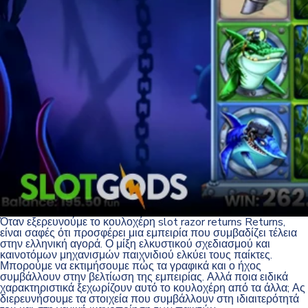
Όταν εξερευνούμε το κουλοχέρη
slot razor returns
Returns,
είναι σαφές ότι προσφέρει μια εμπειρία που συμβαδίζει τέλεια
στην ελληνική αγορά. Ο μίξη ελκυστικού σχεδιασμού και
καινοτόμων μηχανισμών παιχνιδιού ελκύει τους παίκτες.
Μπορούμε να εκτιμήσουμε πώς τα γραφικά και ο ήχος
συμβάλλουν στην βελτίωση της εμπειρίας. Αλλά ποια ειδικά
χαρακτηριστικά ξεχωρίζουν αυτό το κουλοχέρη από τα άλλα; Ας
διερευνήσουμε τα στοιχεία που συμβάλλουν στη ιδιαιτερότητά