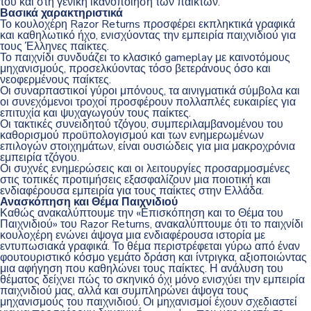
του και στη γενική ικανοποίηση των παικτών.
Βασικά χαρακτηριστικά
Το κουλοχέρη Razor Returns προσφέρει εκπληκτικά γραφικά
και καθηλωτικό ήχο, ενισχύοντας την εμπειρία παιχνιδιού για
τους Έλληνες παίκτες.
Το παιχνίδι συνδυάζει το κλασικό gameplay με καινοτόμους
μηχανισμούς, προσελκύοντας τόσο βετεράνους όσο και
νεοφερμένους παίκτες.
Οι συναρπαστικοί γύροι μπόνους, τα αινιγματικά σύμβολα και
οι συνεχόμενοι τροχοί προσφέρουν πολλαπλές ευκαιρίες για
επιτυχία και ψυχαγωγούν τους παίκτες.
Οι τακτικές συνειδητού τζόγου, συμπεριλαμβανομένου του
καθορισμού προϋπολογισμού και των ενημερωμένων
επιλογών στοιχημάτων, είναι ουσιώδεις για μια μακροχρόνια
εμπειρία τζόγου.
Οι συχνές ενημερώσεις και οι λειτουργίες προσαρμοσμένες
στις τοπικές προτιμήσεις εξασφαλίζουν μια ποιοτική και
ενδιαφέρουσα εμπειρία για τους παίκτες στην Ελλάδα.
Ανασκόπηση και Θέμα Παιχνιδιού
Καθώς ανακαλύπτουμε την «Επισκόπηση και το Θέμα του
Παιχνιδιού» του Razor Returns, ανακαλύπτουμε ότι το παιχνίδι
κουλοχέρη ενώνει άψογα μια ενδιαφέρουσα ιστορία με
εντυπωσιακά γραφικά. Το θέμα περιστρέφεται γύρω από έναν
φουτουριστικό κόσμο γεμάτο δράση και ίντριγκα, αξιοποιώντας
μια αφήγηση που καθηλώνει τους παίκτες. Η ανάλυση του
θέματος δείχνει πώς το σκηνικό όχι μόνο ενισχύει την εμπειρία
παιχνιδιού μας, αλλά και συμπληρώνει άψογα τους
μηχανισμούς του παιχνιδιού. Οι μηχανισμοί έχουν σχεδιαστεί