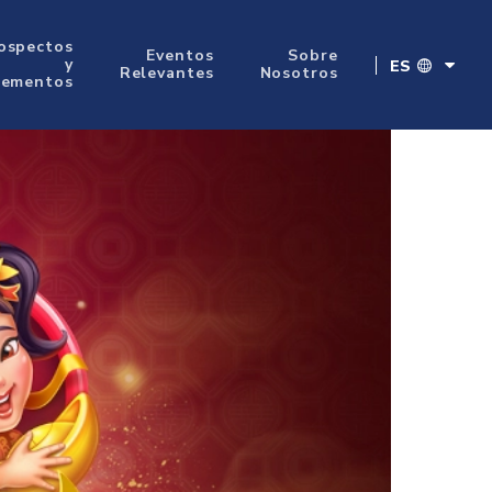
ospectos
Eventos
Sobre
y
ES
Relevantes
Nosotros
lementos