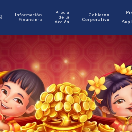
Precio
Pr
Información
Gobierno
de la
Financiera
Corporativo
Acción
Sup
ia