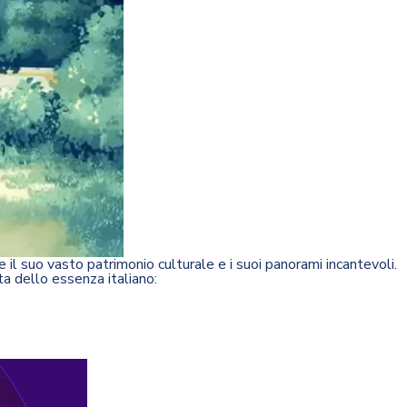
are il suo vasto patrimonio culturale e i suoi panorami incantevoli.
a dello essenza italiano: