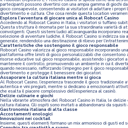
partecipanti possono divertirsi con una ampia gamma di giochi da
gioco consapevole, consentendo ai visitatori di adattare i propri 
divertimento e cultura. Che cosa rende questa location veramen
Esplora l’avventura di giocare unica al Robocat Casino
Accedendo al Robocat Casino in Italia, i visitatori si tuffano sub
Questa struttura è rinomata per la sua straordinaria varietà di at
coinvolgenti. Questi sistemi ludici all’avanguardia incorporano rea
selezione di avventure ludiche, il Robocat Casino si indirizza sia 
generale, rendendolo una destinazione di rilievo per l’intratteni
Caratteristiche che sostengono il gioco responsabile
Robocat Casino valorizza al gioco responsabile incorporando una v
piattaforma offre limiti di gioco personalizzabili che consentono a
risorse educative sul gioco responsabile, assistendo i giocatori a
mantenere il controllo, promuovendo un ambiente in cui il divert
quando necessario, rafforzando l’impegno per il gioco responsabi
divertimento e protegge il benessere dei giocatori.
Assaporare la cultura italiana mentre si gioca
Al Robocat Casino, l’esperienza trascende il gioco tradizionale a
autentica e vini pregiati, mentre si dedicano a emozionanti attivit
che esalta il piacere complessivo dell’esperienza al casinò.
Delizie culinarie e giochi
Nella vibrante atmosfera del Robocat Casino in Italia, le delizie
cultura italiana. Gli ospiti sono invitati a abbandonarsi da squisit
Gastronomia italiana di alta classe
Accostamenti enologici
Innovazioni nei cocktail
Insieme, questi elementi formano un mix armonioso di gusti ed sen
Connubio tra creatività e svago