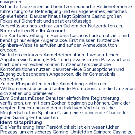
navigieren.
Schnelle Ladezeiten und benutzerfreundliche Bedienelemente
führen für große Befriedigung und ein angenehmes, einfaches
Spielerlebnis. Darüber hinaus legt Spinbara Casino großen
Fokus auf Sicherheit und setzt erstklassige
Verschlüsselungstechnik zum Sichern der Nutzerdaten ein.
So erstellen Sie Ihr Account
Die Kontoerstellung im Spinbara Casino ist unkompliziert und
benötigt nur einige Augenblicke. Erst müssen Nutzer die
Spinbara-Website aufrufen und auf den Anmeldebutton
drücken.
Sie füllen ein kurzes Anmeldeformular mit wesentlichen
Angaben wie Namen, E-Mail und gewünschtem Passwort aus.
Nach dem Einreichen können Nutzer unterschiedliche
Kontofunktionen nutzen, darunter viele Bonusoptionen und
Zugang zu besonderen Angeboten, die ihr Gamerlebnis
verbessern.
Zu den Pluspunkten bei der Anmeldung zählen ein
Willkommensbonus und laufende Promotions, die die Nutzer an
sich ziehen und prämieren.
Zum Schluss müssen Benutzer einfach ihre Registrierung
verifizieren, um mit dem Zocken beginnen zu können. Dank der
simplen Einrichtung und der attraktiven Vorteile ist die
Mitgliedschaft im Spinbara Casino eine spannende Chance für
jeden Gaming-Enthusiasten.
Identitätsprüfung
Die Verifizierung Ihrer Persönlichkeit ist ein wesentlicher
Prozess, um ein sicheres Gaming-Umfeld im Spinbara Casino zu