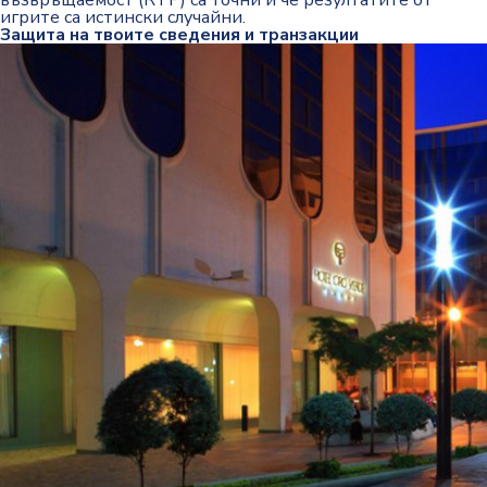
възвръщаемост (RTP) са точни и че резултатите от
игрите са истински случайни.
Защита на твоите сведения и транзакции