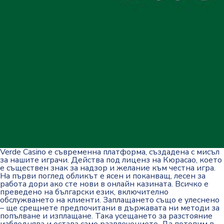
Verde Casino е съвременна платформа, създадена с мисъл
за нашите играчи. Действа под лиценз на Кюрасао, което
е съществен знак за надзор и желание към честна игра.
На първи поглед обликът е ясен и поканващ, лесен за
работа дори ако сте нови в онлайн казината. Всичко е
преведено на български език, включително
обслужването на клиенти. Заплащането също е улеснено
– ще срещнете предпочитани в държавата ни методи за
попълване и изплащане. Така усещането за разстояние