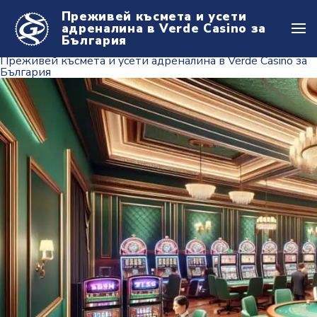
Преживей късмета и усети
адреналина в Verde Casino за
България
Преживей късмета и усети адреналина в Verde Casino за
България