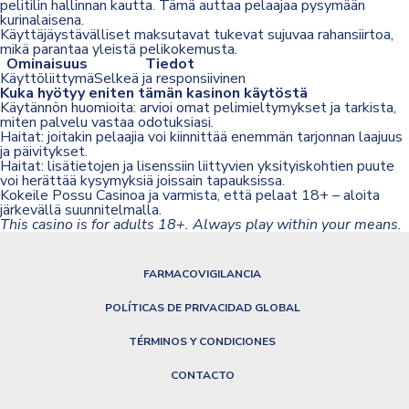
pelitilin hallinnan kautta. Tämä auttaa pelaajaa pysymään
kurinalaisena.
Käyttäjäystävälliset maksutavat tukevat sujuvaa rahansiirtoa,
mikä parantaa yleistä pelikokemusta.
Ominaisuus
Tiedot
Käyttöliittymä
Selkeä ja responsiivinen
Kuka hyötyy eniten tämän kasinon käytöstä
Käytännön huomioita: arvioi omat pelimieltymykset ja tarkista,
miten palvelu vastaa odotuksiasi.
Haitat: joitakin pelaajia voi kiinnittää enemmän tarjonnan laajuus
ja päivitykset.
Haitat: lisätietojen ja lisenssiin liittyvien yksityiskohtien puute
voi herättää kysymyksiä joissain tapauksissa.
Kokeile Possu Casinoa ja varmista, että pelaat 18+ – aloita
järkevällä suunnitelmalla.
This casino is for adults 18+. Always play within your means.
FARMACOVIGILANCIA
POLÍTICAS DE PRIVACIDAD GLOBAL
TÉRMINOS Y CONDICIONES
CONTACTO