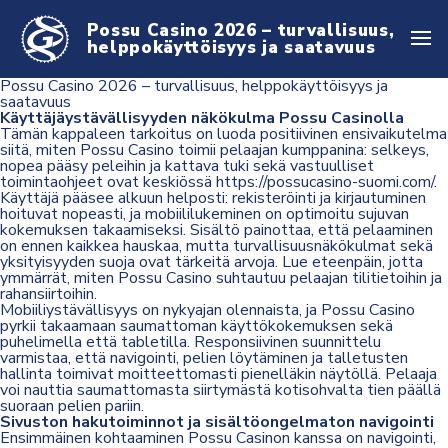
Possu Casino 2026 – turvallisuus,
helppokäyttöisyys ja saatavuus
Possu Casino 2026 – turvallisuus, helppokäyttöisyys ja
saatavuus
Käyttäjäystävällisyyden näkökulma Possu Casinolla
Tämän kappaleen tarkoitus on luoda positiivinen ensivaikutelma
siitä, miten Possu Casino toimii pelaajan kumppanina: selkeys,
nopea pääsy peleihin ja kattava tuki sekä vastuulliset
toimintaohjeet ovat keskiössä
https://possucasino-suomi.com/
.
Käyttäjä pääsee alkuun helposti: rekisteröinti ja kirjautuminen
hoituvat nopeasti, ja mobiililukeminen on optimoitu sujuvan
kokemuksen takaamiseksi. Sisältö painottaa, että pelaaminen
on ennen kaikkea hauskaa, mutta turvallisuusnäkökulmat sekä
yksityisyyden suoja ovat tärkeitä arvoja. Lue eteenpäin, jotta
ymmärrät, miten Possu Casino suhtautuu pelaajan tilitietoihin ja
rahansiirtoihin.
Mobiiliystävällisyys on nykyajan olennaista, ja Possu Casino
pyrkii takaamaan saumattoman käyttökokemuksen sekä
puhelimella että tabletilla. Responsiivinen suunnittelu
varmistaa, että navigointi, pelien löytäminen ja talletusten
hallinta toimivat moitteettomasti pienelläkin näytöllä. Pelaaja
voi nauttia saumattomasta siirtymästä kotisohvalta tien päällä
suoraan pelien pariin.
Sivuston hakutoiminnot ja sisältöongelmaton navigointi
Ensimmäinen kohtaaminen Possu Casinon kanssa on navigointi,