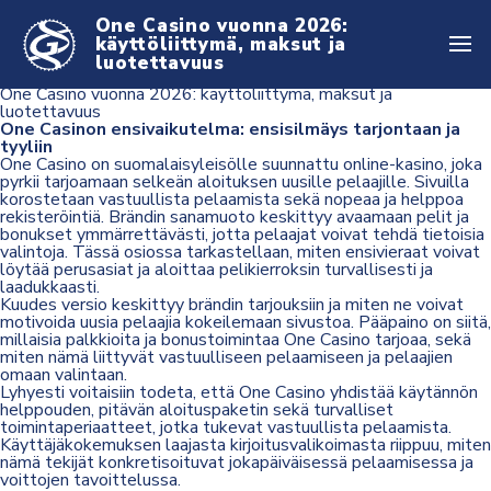
One Casino vuonna 2026:
käyttöliittymä, maksut ja
luotettavuus
One Casino vuonna 2026: käyttöliittymä, maksut ja
luotettavuus
One Casinon ensivaikutelma: ensisilmäys tarjontaan ja
tyyliin
One Casino on suomalaisyleisölle suunnattu online-kasino, joka
pyrkii tarjoamaan selkeän aloituksen uusille pelaajille. Sivuilla
korostetaan vastuullista pelaamista sekä nopeaa ja helppoa
rekisteröintiä. Brändin sanamuoto keskittyy avaamaan pelit ja
bonukset ymmärrettävästi, jotta pelaajat voivat tehdä tietoisia
valintoja. Tässä osiossa tarkastellaan, miten ensivieraat voivat
löytää perusasiat ja aloittaa pelikierroksin turvallisesti ja
laadukkaasti.
Kuudes versio keskittyy brändin tarjouksiin ja miten ne voivat
motivoida uusia pelaajia kokeilemaan sivustoa. Pääpaino on siitä,
millaisia palkkioita ja bonustoimintaa One Casino tarjoaa, sekä
miten nämä liittyvät vastuulliseen pelaamiseen ja pelaajien
omaan valintaan.
Lyhyesti voitaisiin todeta, että One Casino yhdistää käytännön
helppouden, pitävän aloituspaketin sekä turvalliset
toimintaperiaatteet, jotka tukevat vastuullista pelaamista.
Käyttäjäkokemuksen laajasta kirjoitusvalikoimasta riippuu, miten
nämä tekijät konkretisoituvat jokapäiväisessä pelaamisessa ja
voittojen tavoittelussa.