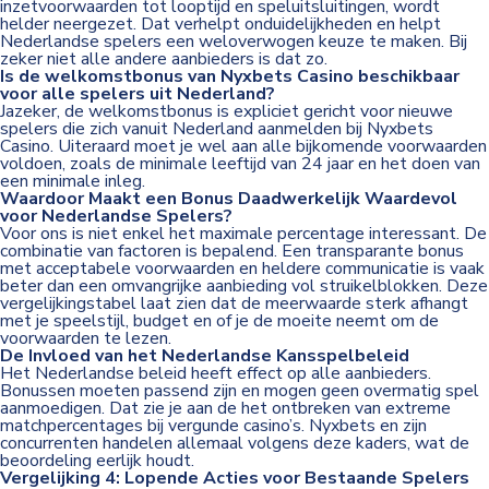
inzetvoorwaarden tot looptijd en speluitsluitingen, wordt
helder neergezet. Dat verhelpt onduidelijkheden en helpt
Nederlandse spelers een weloverwogen keuze te maken. Bij
zeker niet alle andere aanbieders is dat zo.
Is de welkomstbonus van Nyxbets Casino beschikbaar
voor alle spelers uit Nederland?
Jazeker, de welkomstbonus is expliciet gericht voor nieuwe
spelers die zich vanuit Nederland aanmelden bij Nyxbets
Casino. Uiteraard moet je wel aan alle bijkomende voorwaarden
voldoen, zoals de minimale leeftijd van 24 jaar en het doen van
een minimale inleg.
Waardoor Maakt een Bonus Daadwerkelijk Waardevol
voor Nederlandse Spelers?
Voor ons is niet enkel het maximale percentage interessant. De
combinatie van factoren is bepalend. Een transparante bonus
met acceptabele voorwaarden en heldere communicatie is vaak
beter dan een omvangrijke aanbieding vol struikelblokken. Deze
vergelijkingstabel laat zien dat de meerwaarde sterk afhangt
met je speelstijl, budget en of je de moeite neemt om de
voorwaarden te lezen.
De Invloed van het Nederlandse Kansspelbeleid
Het Nederlandse beleid heeft effect op alle aanbieders.
Bonussen moeten passend zijn en mogen geen overmatig spel
aanmoedigen. Dat zie je aan de het ontbreken van extreme
matchpercentages bij vergunde casino’s. Nyxbets en zijn
concurrenten handelen allemaal volgens deze kaders, wat de
beoordeling eerlijk houdt.
Vergelijking 4: Lopende Acties voor Bestaande Spelers