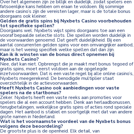
Over het algemeen zijn ze billijk en duidelijk, zodat spelers een
fatsoenlijke kans hebben om eraan te voldoen. Bij sommige
andere casino’s zijn de vereisten lager, maar is de totale bonus
doorgaans ook kleiner.
Gelden de gratis spins bij Nyxbets Casino voorbehouden
tot specifieke spellen?
Doorgaans wel. Nyxbets wijst spins doorgaans toe aan een
vooraf bepaalde selectie slots. Die spellen worden duidelijk in
de voorwaarden genoemd. Dat geeft duidelijkheid. Bij een
aantal concurrenten gelden spins voor een omvangrijker aanbod,
maar is het weinig specifiek welke spellen dat dan zijn.
Kan ik ik winsten van de bonus direct opnemen bij
Nyxbets Casino?
Nee, dat kan niet. Opbrengst die je maakt met bonus tegoed of
gratis spins, moet eerst voldoen aan de opgelegde
inzetvoorwaarden. Dat is een vaste regel bij alle online casino’s,
Nyxbets meegerekend. De benodigde multiplier staat
overzichtelijk in de actievoorwaarden.
Heeft Nyxbets Casino ook aanbiedingen voor vaste
spelers na de startbonus?
Zeker. Nyxbets heeft een vaste reeks aan promoties voor
spelers die al een account hebben. Denk aan herlaadbonussen,
terugbetalingen, wekelijkse gratis spins of acties rond speciale
dagen. Het aanbod is stabiel en soortgelijk met dat van andere
grote namen in Nederland.
Wat is het voornaamste voordeel van de Nyxbets bonus
volgens deze beoordeling?
De grootste plus is de openheid. Elk detail, van