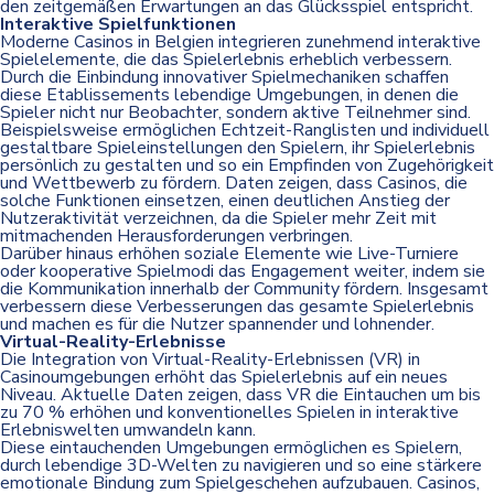
den zeitgemäßen Erwartungen an das Glücksspiel entspricht.
Interaktive Spielfunktionen
Moderne Casinos in Belgien integrieren zunehmend interaktive
Spielelemente, die das Spielerlebnis erheblich verbessern.
Durch die Einbindung innovativer Spielmechaniken schaffen
diese Etablissements lebendige Umgebungen, in denen die
Spieler nicht nur Beobachter, sondern aktive Teilnehmer sind.
Beispielsweise ermöglichen Echtzeit-Ranglisten und individuell
gestaltbare Spieleinstellungen den Spielern, ihr Spielerlebnis
persönlich zu gestalten und so ein Empfinden von Zugehörigkeit
und Wettbewerb zu fördern. Daten zeigen, dass Casinos, die
solche Funktionen einsetzen, einen deutlichen Anstieg der
Nutzeraktivität verzeichnen, da die Spieler mehr Zeit mit
mitmachenden Herausforderungen verbringen.
Darüber hinaus erhöhen soziale Elemente wie Live-Turniere
oder kooperative Spielmodi das Engagement weiter, indem sie
die Kommunikation innerhalb der Community fördern. Insgesamt
verbessern diese Verbesserungen das gesamte Spielerlebnis
und machen es für die Nutzer spannender und lohnender.
Virtual-Reality-Erlebnisse
Die Integration von Virtual-Reality-Erlebnissen (VR) in
Casinoumgebungen erhöht das Spielerlebnis auf ein neues
Niveau. Aktuelle Daten zeigen, dass VR die Eintauchen um bis
zu 70 % erhöhen und konventionelles Spielen in interaktive
Erlebniswelten umwandeln kann.
Diese eintauchenden Umgebungen ermöglichen es Spielern,
durch lebendige 3D-Welten zu navigieren und so eine stärkere
emotionale Bindung zum Spielgeschehen aufzubauen. Casinos,