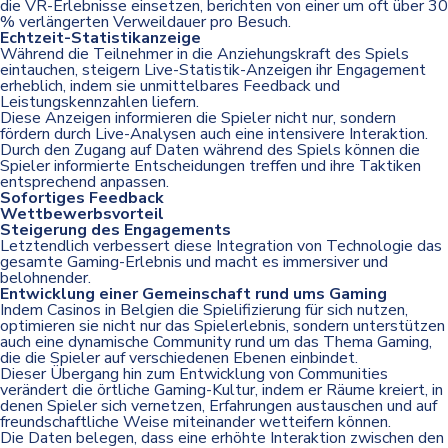
die VR-Erlebnisse einsetzen, berichten von einer um oft über 30
% verlängerten Verweildauer pro Besuch.
Echtzeit-Statistikanzeige
Während die Teilnehmer in die Anziehungskraft des Spiels
eintauchen, steigern Live-Statistik-Anzeigen ihr Engagement
erheblich, indem sie unmittelbares Feedback und
Leistungskennzahlen liefern.
Diese Anzeigen informieren die Spieler nicht nur, sondern
fördern durch Live-Analysen auch eine intensivere Interaktion.
Durch den Zugang auf Daten während des Spiels können die
Spieler informierte Entscheidungen treffen und ihre Taktiken
entsprechend anpassen.
Sofortiges Feedback
Wettbewerbsvorteil
Steigerung des Engagements
Letztendlich verbessert diese Integration von Technologie das
gesamte Gaming-Erlebnis und macht es immersiver und
belohnender.
Entwicklung einer Gemeinschaft rund ums Gaming
Indem Casinos in Belgien die Spielifizierung für sich nutzen,
optimieren sie nicht nur das Spielerlebnis, sondern unterstützen
auch eine dynamische Community rund um das Thema Gaming,
die die Spieler auf verschiedenen Ebenen einbindet.
Dieser Übergang hin zum Entwicklung von Communities
verändert die örtliche Gaming-Kultur, indem er Räume kreiert, in
denen Spieler sich vernetzen, Erfahrungen austauschen und auf
freundschaftliche Weise miteinander wetteifern können.
Die Daten belegen, dass eine erhöhte Interaktion zwischen den