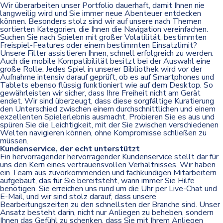
Wir überarbeiten unser Portfolio dauerhaft, damit Ihnen nie
langweilig wird und Sie immer neue Abenteuer entdecken
können. Besonders stolz sind wir auf unsere nach Themen
sortierten Kategorien, die Ihnen die Navigation vereinfachen.
Suchen Sie nach Spielen mit großer Volatilität, bestimmten
Freispiel-Features oder einem bestimmten Einsatzlimit?
Unsere Filter assistieren Ihnen, schnell erfolgreich zu werden.
Auch die mobile Kompatibilität besitzt bei der Auswahl eine
große Rolle. Jedes Spiel in unserer Bibliothek wird vor der
Aufnahme intensiv darauf geprüft, ob es auf Smartphones und
Tablets ebenso flüssig funktioniert wie auf dem Desktop. So
gewährleisten wir sicher, dass Ihre Freiheit nicht am Gerät
endet. Wir sind überzeugt, dass diese sorgfältige Kuratierung
den Unterschied zwischen einem durchschnittlichen und einem
exzellenten Spielerlebnis ausmacht. Probieren Sie es aus und
spüren Sie die Leichtigkeit, mit der Sie zwischen verschiedenen
Welten navigieren können, ohne Kompromisse schließen zu
müssen.
Kundenservice, der echt unterstützt
Ein hervorragender hervorragender Kundenservice stellt dar für
uns den Kern eines vertrauensvollen Verhältnisses. Wir haben
ein Team aus zuvorkommenden und fachkundigen Mitarbeitern
aufgebaut, das für Sie bereitsteht, wann immer Sie Hilfe
benötigen. Sie erreichen uns rund um die Uhr per Live-Chat und
E-Mail, und wir sind stolz darauf, dass unsere
Bearbeitungszeiten zu den schnellsten der Branche sind. Unser
Ansatz besteht darin, nicht nur Anliegen zu beheben, sondern
Ihnen das Gefühl zu schenken, dass Sie mit Ihrem Anliegen