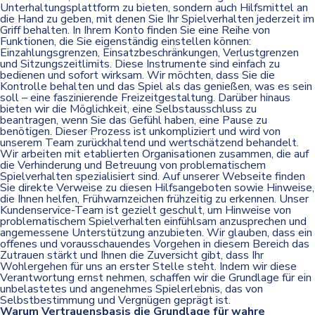
Unterhaltungsplattform zu bieten, sondern auch Hilfsmittel an
die Hand zu geben, mit denen Sie Ihr Spielverhalten jederzeit im
Griff behalten. In Ihrem Konto finden Sie eine Reihe von
Funktionen, die Sie eigenständig einstellen können:
Einzahlungsgrenzen, Einsatzbeschränkungen, Verlustgrenzen
und Sitzungszeitlimits. Diese Instrumente sind einfach zu
bedienen und sofort wirksam. Wir möchten, dass Sie die
Kontrolle behalten und das Spiel als das genießen, was es sein
soll – eine faszinierende Freizeitgestaltung. Darüber hinaus
bieten wir die Möglichkeit, eine Selbstausschluss zu
beantragen, wenn Sie das Gefühl haben, eine Pause zu
benötigen. Dieser Prozess ist unkompliziert und wird von
unserem Team zurückhaltend und wertschätzend behandelt.
Wir arbeiten mit etablierten Organisationen zusammen, die auf
die Verhinderung und Betreuung von problematischem
Spielverhalten spezialisiert sind. Auf unserer Webseite finden
Sie direkte Verweise zu diesen Hilfsangeboten sowie Hinweise,
die Ihnen helfen, Frühwarnzeichen frühzeitig zu erkennen. Unser
Kundenservice-Team ist gezielt geschult, um Hinweise von
problematischem Spielverhalten einfühlsam anzusprechen und
angemessene Unterstützung anzubieten. Wir glauben, dass ein
offenes und vorausschauendes Vorgehen in diesem Bereich das
Zutrauen stärkt und Ihnen die Zuversicht gibt, dass Ihr
Wohlergehen für uns an erster Stelle steht. Indem wir diese
Verantwortung ernst nehmen, schaffen wir die Grundlage für ein
unbelastetes und angenehmes Spielerlebnis, das von
Selbstbestimmung und Vergnügen geprägt ist.
Warum Vertrauensbasis die Grundlage für wahre