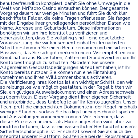
benutzerfreundlich konzipiert, damit Sie ohne Umwege in die
Welt von MrPacho Casino eintauchen können. Der gesamte
Vorgang dauert nur wenige Minuten und führt Sie durch klar
beschriftete Felder, die keine Fragen offenlassen. Sie fangen
mit der Eingabe Ihrer grundlegenden persönlichen Daten wie
Name, Adresse und Geburtsdatum. Diese Informationen
benötigen wir, um Ihre Identität zu verifizieren und
sicherzustellen, dass Sie volljährig sind – eine gesetzliche
Voraussetzung, die wir konsequent einhalten. Im nächsten
Schritt bestimmen Sie einen Benutzernamen und ein sicheres
Passwort, das Sie sich gut merken können. Wir empfehlen eine
Kombination aus Buchstaben, Zahlen und Sonderzeichen, um Ihr
Konto bestmöglich zu schützen. Nachdem Sie unsere
Allgemeinen Geschäftsbedingungen akzeptiert haben, ist Ihr
Konto bereits nutzbar. Sie können nun eine Einzahlung
vornehmen und Ihren Willkommensbonus aktivieren.
Die Verifizierung Ihres Kontos ist ein wichtiger Schritt, den wir
so reibungslos wie möglich gestalten. In der Regel bitten wir
Sie, ein gültiges Ausweisdokument und einen Adressnachweis
zu übermitteln. Dieser Vorgang dient Ihrer eigenen Sicherheit
und unterbindet, dass Unbefugte auf Ihr Konto zugreifen. Unser
Team prüft die eingereichten Dokumente in der Regel innerhalb
weniger Stunden, sodass Sie baldigst uneingeschränkt spielen
und Auszahlungen vornehmen können. Wir erkennen, dass
dieser Prozess manchmal als Hürde angesehen wird, aber wir
möchten betonen, dass er ein wesentlicher Bestandteil unserer
Sicherheitsphilosophie ist. Er schützt sowohl Sie als auch die
Integrität unserer Plattform. Sollten Sie bei der Registrierung