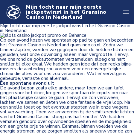
Mijn tocht naar mijn eerste
jackpotwinst in het Gransino
Casino in Nederland
Mijn tocht naar mijn eerste jackpotwinst in het Gransino Casino
in Nederland
Op een avond kozen we spontaan op pad te gaan en bezochten
het Gransino Casino in Nederland
gransinoo.co.nl
. Zodra we
binnenstapten, werden we gegrepen door de heldere lichten en
geluiden, wat onze opwinding alleen maar vergrootte. Terwijl
we ons rond de gokautomaten verzamelden, sloeg ons hart
sneller bij elke draai. We hadden geen idee dat een reeks bijna-
missers de aanleiding zou vormen voor een onvergetelijke
climax die alles voor ons zou veranderen. Wat er vervolgens
gebeurde, verraste ons allemaal.
Een spontane avond uit
De avond begon zoals elke andere, maar toen we aan tafel
gingen voor het diner, kregen we spontaan de impuls om naar
het plaatselijke casino te gaan. Terwijl de zon verdween,
lachten we samen en lieten we onze fantasie de vrije loop. Na
een snelle toast op het avontuur stapten we in onze wagens,
vol verwachting. Toen we arriveerden bij de schitterende lichten
van het Gransino Casino, sloeg ons hart sneller. We hadden
verhalen gehoord over opwindende spellen en de mogelijkheid
om een grote prijs te winnen. Eenmaal binnen voelden we de
energie stromen, onze zorgen smolten als sneeuw voor de zon