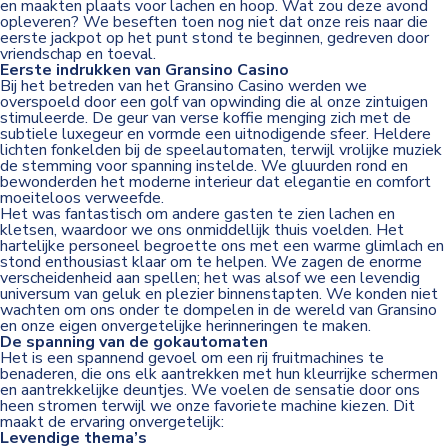
en maakten plaats voor lachen en hoop. Wat zou deze avond
opleveren? We beseften toen nog niet dat onze reis naar die
eerste jackpot op het punt stond te beginnen, gedreven door
vriendschap en toeval.
Eerste indrukken van Gransino Casino
Bij het betreden van het Gransino Casino werden we
overspoeld door een golf van opwinding die al onze zintuigen
stimuleerde. De geur van verse koffie menging zich met de
subtiele luxegeur en vormde een uitnodigende sfeer. Heldere
lichten fonkelden bij de speelautomaten, terwijl vrolijke muziek
de stemming voor spanning instelde. We gluurden rond en
bewonderden het moderne interieur dat elegantie en comfort
moeiteloos verweefde.
Het was fantastisch om andere gasten te zien lachen en
kletsen, waardoor we ons onmiddellijk thuis voelden. Het
hartelijke personeel begroette ons met een warme glimlach en
stond enthousiast klaar om te helpen. We zagen de enorme
verscheidenheid aan spellen; het was alsof we een levendig
universum van geluk en plezier binnenstapten. We konden niet
wachten om ons onder te dompelen in de wereld van Gransino
en onze eigen onvergetelijke herinneringen te maken.
De spanning van de gokautomaten
Het is een spannend gevoel om een rij fruitmachines te
benaderen, die ons elk aantrekken met hun kleurrijke schermen
en aantrekkelijke deuntjes. We voelen de sensatie door ons
heen stromen terwijl we onze favoriete machine kiezen. Dit
maakt de ervaring onvergetelijk:
Levendige thema’s