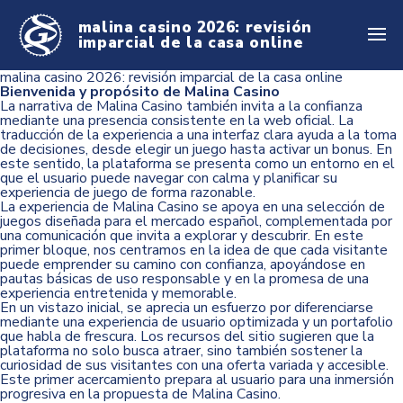
malina casino 2026: revisión
imparcial de la casa online
malina casino 2026: revisión imparcial de la casa online
Bienvenida y propósito de Malina Casino
La narrativa de Malina Casino también invita a la confianza
mediante una presencia consistente en la web oficial. La
traducción de la experiencia a una interfaz clara ayuda a la toma
de decisiones, desde elegir un juego hasta activar un bonus. En
este sentido, la plataforma se presenta como un entorno en el
que el usuario puede navegar con calma y planificar su
experiencia de juego de forma razonable.
La experiencia de Malina Casino se apoya en una selección de
juegos diseñada para el mercado español, complementada por
una comunicación que invita a explorar y descubrir. En este
primer bloque, nos centramos en la idea de que cada visitante
puede emprender su camino con confianza, apoyándose en
pautas básicas de uso responsable y en la promesa de una
experiencia entretenida y memorable.
En un vistazo inicial, se aprecia un esfuerzo por diferenciarse
mediante una experiencia de usuario optimizada y un portafolio
que habla de frescura. Los recursos del sitio sugieren que la
plataforma no solo busca atraer, sino también sostener la
curiosidad de sus visitantes con una oferta variada y accesible.
Este primer acercamiento prepara al usuario para una inmersión
progresiva en la propuesta de Malina Casino.