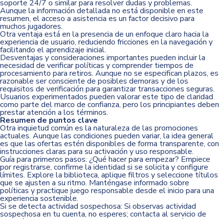
soporte 24/7 o similar para resolver dudas y problemas.
Aunque la información detallada no está disponible en este
resumen, el acceso a asistencia es un factor decisivo para
muchos jugadores.
Otra ventaja está en la presencia de un enfoque claro hacia la
experiencia de usuario, reduciendo fricciones en la navegación y
facilitando el aprendizaje inicial.
Desventajas y consideraciones importantes pueden incluir la
necesidad de verificar políticas y comprender tiempos de
procesamiento para retiros. Aunque no se especifican plazos, es
razonable ser consciente de posibles demoras y de los
requisitos de verificación para garantizar transacciones seguras.
Usuarios experimentados pueden valorar este tipo de claridad
como parte del marco de confianza, pero los principiantes deben
prestar atención a los términos.
Resumen de puntos clave
Otra inquietud común es la naturaleza de las promociones
actuales. Aunque las condiciones pueden variar, la idea general
es que las ofertas estén disponibles de forma transparente, con
instrucciones claras para su activación y uso responsable.
Guía para primeros pasos: ¿Qué hacer para empezar? Empiece
por registrarse, confirme la identidad si se solicita y configure
límites. Explore la biblioteca, aplique filtros y seleccione títulos
que se ajusten a su ritmo. Manténgase informado sobre
políticas y practique juego responsable desde el inicio para una
experiencia sostenible.
Si se detecta actividad sospechosa: Si observas actividad
sospechosa en tu cuenta, no esperes; contacta al servicio de