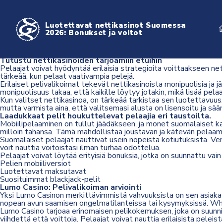
Luotettavat nettikasinot Suomessa
2026: Bonukset ja voitot
Luotettavat nettikasinot Suomessa 2026: Bonukset ja voitot
Tutustu nettikasinoiden tarjoamiin etuihin
Pelaajat voivat hyödyntää erilaisia strategioita voittaakseen nett
tärkeää, kun pelaat vaativampia pelejä.
Erilaiset pelivalikoimat tekevät nettikasinoista monipuolisia ja jä
monipuolisuus takaa, että kaikille löytyy jotakin, mikä lisää pel
Kun valitset nettikasinoa, on tärkeää tarkistaa sen luotettavuus.
mutta varmista aina, että valitsemasi alusta on lisensoitu ja sää
Laadukkaat pelit houkuttelevat pelaajia eri taustoilta.
Mobiilipelaaminen on tullut jäädäkseen, ja monet suomalaiset kas
milloin tahansa. Tämä mahdollistaa joustavan ja kätevän pelaami
Suomalaiset pelaajat nauttivat usein nopeista kotiutuksista. Ve
voit nauttia voitoistasi ilman turhaa odottelua.
Pelaajat voivat löytää erityisiä bonuksia, jotka on suunnattu va
Pelien mobiiliversiot
Luotettavat maksutavat
Suosituimmat blackjack-pelit
Lumo Casino: Pelivalikoiman arviointi
Yksi Lumo Casinon merkittävimmistä vahvuuksista on sen asiakasp
nopean avun saamisen ongelmatilanteissa tai kysymyksissä. Wh
Lumo Casino tarjoaa erinomaisen pelikokemuksen, joka on suunnitel
viihdettä että voittoja. Pelaajat voivat nauttia erilaisista pelei