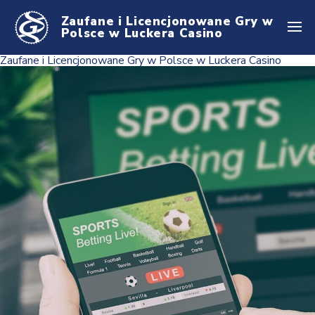
Zaufane i Licencjonowane Gry w
Polsce w Luckera Casino
Zaufane i Licencjonowane Gry w Polsce w Luckera Casino