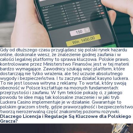
Gdy od dłuższego czasu przyglądasz się polski rynek hazardu
online, doskonale wiesz, że znalezienie godnej zaufania i w
całości legalnej platformy to sprawa kluczowa. Polskie prawo,
kontrolowane przez Ministerstwo Finansów, jest w tej materii
bardzo wymagające. Zawodnicy szukają więc platform, które
dostarczają nie tylko wrażenia, ale też uczucie absolutnego
wygody i bezpieczeństwa. I tu zaczyna działać
kasyno luckera
.
To nie jest losowa witryna z reklamy. To wortal, który swoją
obecność w Polsce kształtuje na mocnych fundamentach:
przejrzystości i zaufaniu. W tym tekście pokażę ci, z jakiego
powodu te idee mają tak kolosalne znaczenie i w jaki tryb
Luckera Casino implementuje je w działanie. Gwarantuje to
polskim graczom strefę, gdzie praworządność i bezpieczeństwo
tworzą nierozerwalną część znakomitej poziomu rozrywki.
Dlaczego Licencja i Regulacje Są Kluczowe dla Polskiego
Gracza?