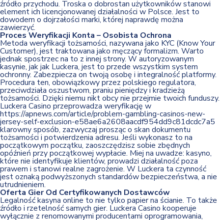
źródło przychodu. Troska o dobrostan użytkowników stanowi
element ich licencjonowanej działalności w Polsce. Jest to
dowodem o dojrzałości marki, której naprawdę można
zawierzyć.
Proces Weryfikacji Konta – Osobista Ochrona
Metoda weryfikacji tożsamości, nazywana jako KYC (Know Your
Customer), jest traktowana jako męczący formalizm. Warto
jednak spostrzec na to z innej strony. W autoryzowanym
kasynie, jak jak Luckera, jest to przede wszystkim system
ochronny. Zabezpiecza on twoją osobę i integralność platformy.
Procedura ten, obowiązkowy przez polskiego regulatora,
przeciwdziała oszustwom, praniu pieniędzy i kradzieżą
tożsamości. Dzięki niemu nikt obcy nie przejmie twoich funduszy.
Luckera Casino przeprowadza weryfikację w
https://apnews.com/article/problem-gambling-casinos-new-
jersey-self-exclusion-e58ae6a2608aacdf954dd9c81dcdc7a5
klarowny sposób, zazwyczaj prosząc o skan dokumentu
tożsamości i potwierdzenia adresu. Jeśli wykonasz to na
początkowym początku, zaoszczędzisz sobie zbędnych
opóźnień przy początkowej wypłacie. Miej na uwadze: kasyno,
które nie identyfikuje klientów, prowadzi działalność poza
prawem i stanowi realne zagrożenie. W Luckera ta czynność
jest oznaką podwyższonych standardów bezpieczeństwa, a nie
utrudnieniem.
Oferta Gier Od Certyfikowanych Dostawców
Legalność kasyna online to nie tylko papier na ścianie. To także
źródło i rzetelność samych gier. Luckera Casino kooperuje
wyłącznie z renomowanymi producentami oprogramowania,