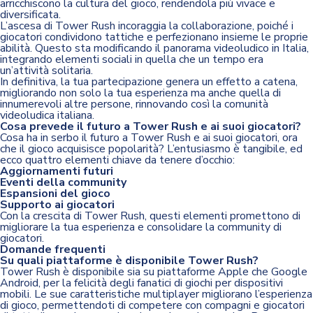
arricchiscono la cultura del gioco, rendendola più vivace e
diversificata.
L’ascesa di Tower Rush incoraggia la collaborazione, poiché i
giocatori condividono tattiche e perfezionano insieme le proprie
abilità. Questo sta modificando il panorama videoludico in Italia,
integrando elementi sociali in quella che un tempo era
un’attività solitaria.
In definitiva, la tua partecipazione genera un effetto a catena,
migliorando non solo la tua esperienza ma anche quella di
innumerevoli altre persone, rinnovando così la comunità
videoludica italiana.
Cosa prevede il futuro a Tower Rush e ai suoi giocatori?
Cosa ha in serbo il futuro a Tower Rush e ai suoi giocatori, ora
che il gioco acquisisce popolarità? L’entusiasmo è tangibile, ed
ecco quattro elementi chiave da tenere d’occhio:
Aggiornamenti futuri
Eventi della community
Espansioni del gioco
Supporto ai giocatori
Con la crescita di Tower Rush, questi elementi promettono di
migliorare la tua esperienza e consolidare la community di
giocatori.
Domande frequenti
Su quali piattaforme è disponibile Tower Rush?
Tower Rush è disponibile sia su piattaforme Apple che Google
Android, per la felicità degli fanatici di giochi per dispositivi
mobili. Le sue caratteristiche multiplayer migliorano l’esperienza
di gioco, permettendoti di competere con compagni e giocatori