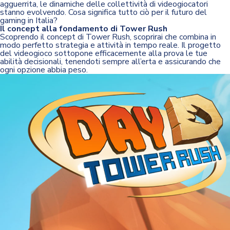
agguerrita, le dinamiche delle collettività di videogiocatori
stanno evolvendo. Cosa significa tutto ciò per il futuro del
gaming in Italia?
Il concept alla fondamento di Tower Rush
Scoprendo il concept di Tower Rush, scoprirai che combina in
modo perfetto strategia e attività in tempo reale. Il progetto
del videogioco sottopone efficacemente alla prova le tue
abilità decisionali, tenendoti sempre all’erta e assicurando che
ogni opzione abbia peso.