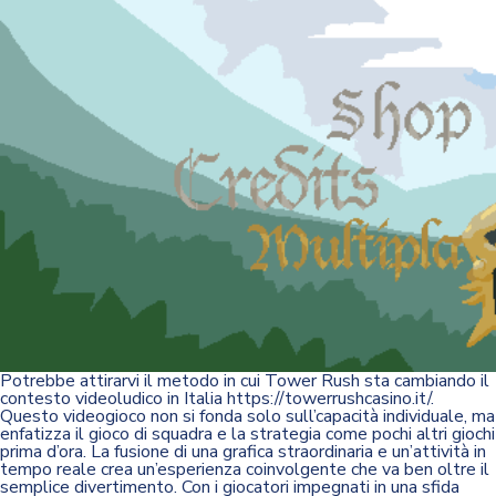
Potrebbe attirarvi il metodo in cui Tower Rush sta cambiando il
contesto videoludico in Italia
https://towerrushcasino.it/
.
Questo videogioco non si fonda solo sull’capacità individuale, ma
enfatizza il gioco di squadra e la strategia come pochi altri giochi
prima d’ora. La fusione di una grafica straordinaria e un’attività in
tempo reale crea un’esperienza coinvolgente che va ben oltre il
semplice divertimento. Con i giocatori impegnati in una sfida