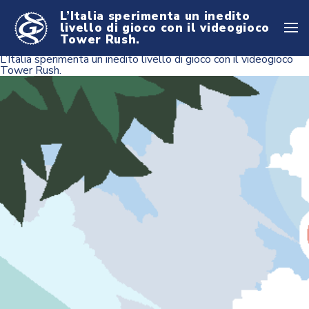
L’Italia sperimenta un inedito
livello di gioco con il videogioco
Tower Rush.
L’Italia sperimenta un inedito livello di gioco con il videogioco
Tower Rush.