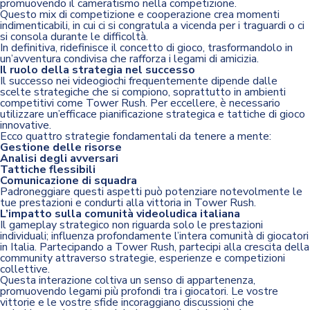
promuovendo il cameratismo nella competizione.
Questo mix di competizione e cooperazione crea momenti
indimenticabili, in cui ci si congratula a vicenda per i traguardi o ci
si consola durante le difficoltà.
In definitiva, ridefinisce il concetto di gioco, trasformandolo in
un’avventura condivisa che rafforza i legami di amicizia.
Il ruolo della strategia nel successo
Il successo nei videogiochi frequentemente dipende dalle
scelte strategiche che si compiono, soprattutto in ambienti
competitivi come Tower Rush. Per eccellere, è necessario
utilizzare un’efficace pianificazione strategica e tattiche di gioco
innovative.
Ecco quattro strategie fondamentali da tenere a mente:
Gestione delle risorse
Analisi degli avversari
Tattiche flessibili
Comunicazione di squadra
Padroneggiare questi aspetti può potenziare notevolmente le
tue prestazioni e condurti alla vittoria in Tower Rush.
L’impatto sulla comunità videoludica italiana
Il gameplay strategico non riguarda solo le prestazioni
individuali; influenza profondamente l’intera comunità di giocatori
in Italia. Partecipando a Tower Rush, partecipi alla crescita della
community attraverso strategie, esperienze e competizioni
collettive.
Questa interazione coltiva un senso di appartenenza,
promuovendo legami più profondi tra i giocatori. Le vostre
vittorie e le vostre sfide incoraggiano discussioni che