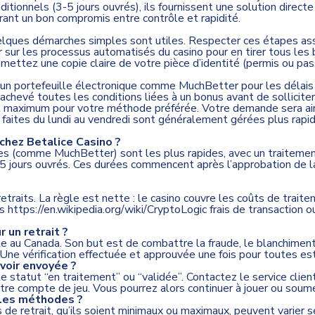
itionnels (3-5 jours ouvrés), ils fournissent une solution direc
rant un bon compromis entre contrôle et rapidité.
ques démarches simples sont utiles. Respecter ces étapes assur
er sur les processus automatisés du casino pour en tirer tous les 
smettez une copie claire de votre pièce d’identité (permis ou pass
 un portefeuille électronique comme MuchBetter pour les délais 
hevé toutes les conditions liées à un bonus avant de solliciter u
et maximum pour votre méthode préférée. Votre demande sera ains
faites du lundi au vendredi sont généralement gérées plus rap
chez Betalice Casino ?
es (comme MuchBetter) sont les plus rapides, avec un traitement
à 5 jours ouvrés. Ces durées commencent après l’approbation de l
etraits. La règle est nette : le casino couvre les coûts de traite
es
https://en.wikipedia.org/wiki/CryptoLogic
frais de transaction o
 un retrait ?
cte au Canada. Son but est de combattre la fraude, le blanchimen
r. Une vérification effectuée et approuvée une fois pour toutes est
avoir envoyée ?
 statut “en traitement” ou “validée”. Contactez le service client
tre compte de jeu. Vous pourrez alors continuer à jouer ou sou
 les méthodes ?
s de retrait, qu’ils soient minimaux ou maximaux, peuvent varier 