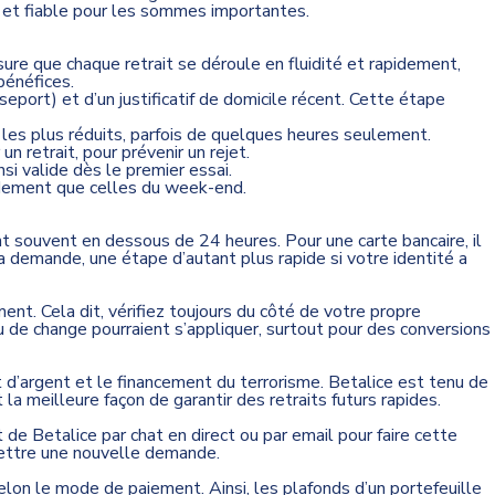
te et fiable pour les sommes importantes.
e que chaque retrait se déroule en fluidité et rapidement,
bénéfices.
eport) et d’un justificatif de domicile récent. Cette étape
les plus réduits, parfois de quelques heures seulement.
n retrait, pour prévenir un rejet.
i valide dès le premier essai.
idement que celles du week-end.
 souvent en dessous de 24 heures. Pour une carte bancaire, il
a demande, une étape d’autant plus rapide si votre identité a
ment. Cela dit, vérifiez toujours du côté de votre propre
u de change pourraient s’appliquer, surtout pour des conversions
t d’argent et le financement du terrorisme. Betalice est tenu de
 la meilleure façon de garantir des retraits futurs rapides.
 de Betalice par chat en direct ou par email pour faire cette
mettre une nouvelle demande.
selon le mode de paiement. Ainsi, les plafonds d’un portefeuille