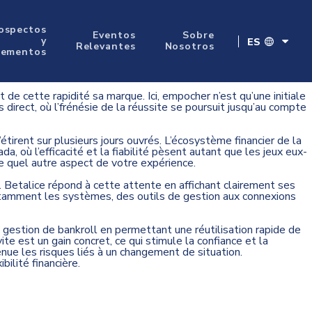
ospectos
Eventos
Sobre
y
ES
Relevantes
Nosotros
lementos
t de cette rapidité sa marque. Ici, empocher n’est qu’une initiale
s direct, où l’frénésie de la réussite se poursuit jusqu’au compte
’étirent sur plusieurs jours ouvrés. L’écosystème financier de la
 où l’efficacité et la fiabilité pèsent autant que les jeux eux-
te quel autre aspect de votre expérience.
. Betalice répond à cette attente en affichant clairement ses
stamment les systèmes, des outils de gestion aux connexions
 gestion de bankroll en permettant une réutilisation rapide de
ite est un gain concret, ce qui stimule la confiance et la
ténue les risques liés à un changement de situation.
ilité financière.