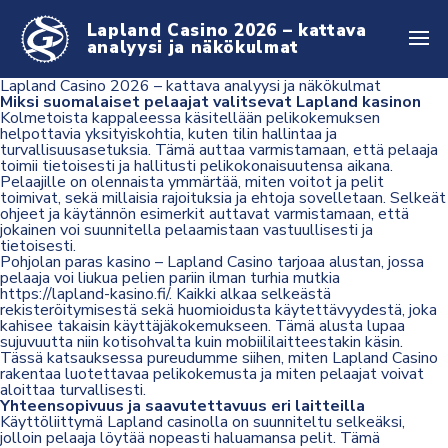
Lapland Casino 2026 – kattava
analyysi ja näkökulmat
Lapland Casino 2026 – kattava analyysi ja näkökulmat
Miksi suomalaiset pelaajat valitsevat Lapland kasinon
Kolmetoista kappaleessa käsitellään pelikokemuksen
helpottavia yksityiskohtia, kuten tilin hallintaa ja
turvallisuusasetuksia. Tämä auttaa varmistamaan, että pelaaja
toimii tietoisesti ja hallitusti pelikokonaisuutensa aikana.
Pelaajille on olennaista ymmärtää, miten voitot ja pelit
toimivat, sekä millaisia rajoituksia ja ehtoja sovelletaan. Selkeät
ohjeet ja käytännön esimerkit auttavat varmistamaan, että
jokainen voi suunnitella pelaamistaan vastuullisesti ja
tietoisesti.
Pohjolan paras kasino – Lapland Casino tarjoaa alustan, jossa
pelaaja voi liukua pelien pariin ilman turhia mutkia
https://lapland-kasino.fi/
. Kaikki alkaa selkeästä
rekisteröitymisestä sekä huomioidusta käytettävyydestä, joka
kahisee takaisin käyttäjäkokemukseen. Tämä alusta lupaa
sujuvuutta niin kotisohvalta kuin mobiililaitteestakin käsin.
Tässä katsauksessa pureudumme siihen, miten Lapland Casino
rakentaa luotettavaa pelikokemusta ja miten pelaajat voivat
aloittaa turvallisesti.
Yhteensopivuus ja saavutettavuus eri laitteilla
Käyttöliittymä Lapland casinolla on suunniteltu selkeäksi,
jolloin pelaaja löytää nopeasti haluamansa pelit. Tämä