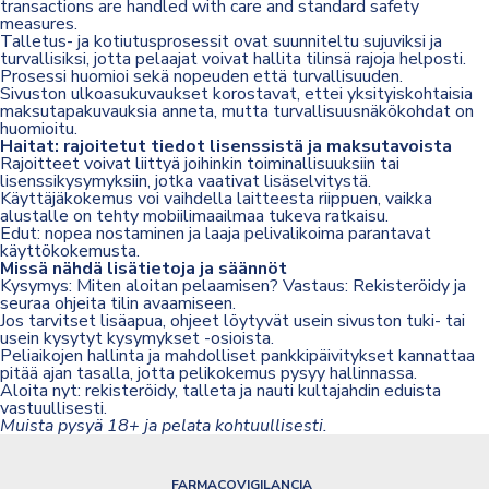
transactions are handled with care and standard safety
measures.
Talletus- ja kotiutusprosessit ovat suunniteltu sujuviksi ja
turvallisiksi, jotta pelaajat voivat hallita tilinsä rajoja helposti.
Prosessi huomioi sekä nopeuden että turvallisuuden.
Sivuston ulkoasukuvaukset korostavat, ettei yksityiskohtaisia
maksutapakuvauksia anneta, mutta turvallisuusnäkökohdat on
huomioitu.
Haitat: rajoitetut tiedot lisenssistä ja maksutavoista
Rajoitteet voivat liittyä joihinkin toiminallisuuksiin tai
lisenssikysymyksiin, jotka vaativat lisäselvitystä.
Käyttäjäkokemus voi vaihdella laitteesta riippuen, vaikka
alustalle on tehty mobiilimaailmaa tukeva ratkaisu.
Edut: nopea nostaminen ja laaja pelivalikoima parantavat
käyttökokemusta.
Missä nähdä lisätietoja ja säännöt
Kysymys: Miten aloitan pelaamisen? Vastaus: Rekisteröidy ja
seuraa ohjeita tilin avaamiseen.
Jos tarvitset lisäapua, ohjeet löytyvät usein sivuston tuki- tai
usein kysytyt kysymykset -osioista.
Peliaikojen hallinta ja mahdolliset pankkipäivitykset kannattaa
pitää ajan tasalla, jotta pelikokemus pysyy hallinnassa.
Aloita nyt: rekisteröidy, talleta ja nauti kultajahdin eduista
vastuullisesti.
Muista pysyä 18+ ja pelata kohtuullisesti.
FARMACOVIGILANCIA