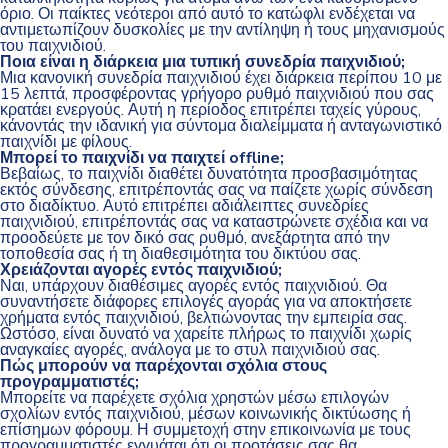
όριο. Οι παίκτες νεότεροι από αυτό το κατώφλι ενδέχεται να
αντιμετωπίζουν δυσκολίες με την αντίληψη ή τους μηχανισμούς
του παιχνιδιού.
Ποια είναι η διάρκεια μια τυπική συνεδρία παιχνιδιού;
Μια κανονική συνεδρία παιχνιδιού έχει διάρκεια περίπου 10 με
15 λεπτά, προσφέροντας γρήγορο ρυθμό παιχνιδιού που σας
κρατάει ενεργούς. Αυτή η περίοδος επιτρέπει ταχείς γύρους,
κάνοντάς την ιδανική για σύντομα διαλείμματα ή ανταγωνιστικό
παιχνίδι με φίλους.
Μπορεί το παιχνίδι να παιχτεί offline;
Βεβαίως, το παιχνίδι διαθέτει δυνατότητα προσβασιμότητας
εκτός σύνδεσης, επιτρέποντάς σας να παίζετε χωρίς σύνδεση
στο διαδίκτυο. Αυτό επιτρέπει αδιάλειπτες συνεδρίες
παιχνιδιού, επιτρέποντάς σας να καταστρώνετε σχέδια και να
προοδεύετε με τον δικό σας ρυθμό, ανεξάρτητα από την
τοποθεσία σας ή τη διαθεσιμότητα του δικτύου σας.
Χρειάζονται αγορές εντός παιχνιδιού;
Ναι, υπάρχουν διαθέσιμες αγορές εντός παιχνιδιού. Θα
συναντήσετε διάφορες επιλογές αγοράς για να αποκτήσετε
χρήματα εντός παιχνιδιού, βελτιώνοντας την εμπειρία σας.
Ωστόσο, είναι δυνατό να χαρείτε πλήρως το παιχνίδι χωρίς
αναγκαίες αγορές, ανάλογα με το στυλ παιχνιδιού σας.
Πώς μπορούν να παρέχονται σχόλια στους
προγραμματιστές;
Μπορείτε να παρέχετε σχόλια χρηστών μέσω επιλογών
σχολίων εντός παιχνιδιού, μέσων κοινωνικής δικτύωσης ή
επίσημων φόρουμ. Η συμμετοχή στην επικοινωνία με τους
προγραμματιστές εγγυάται ότι οι προτάσεις σας θα