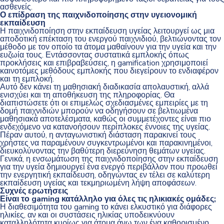
ασθενείς.
Ο επίδραση της παιχνιδοποίησης στην υγειονομική
εκπαίδευση
Η παιχνιδοποίηση στην εκπαίδευση υγείας λειτουργεί ως μια
αποδοτική επέκταση του ενεργού παιχνιδιού, βελτιώνοντας τον
μέθοδο με τον οποίο τα άτομα μαθαίνουν για την υγεία και την
ευζωία τους. Εντάσσοντας συστατικά εμπλοκής όπως
προκλήσεις και επιβραβεύσεις, η gamification χρησιμοποιεί
καινοτόμες μεθόδους εμπλοκής που διεγείρουν το ενδιαφέρον
και τη εμπλοκή.
Αυτό δεν κάνει τη μαθησιακή διαδικασία απολαυστική, αλλά
ενισχύει και τη αποθήκευση της πληροφορίας. Θα
διαπιστώσετε ότι οι επιμελώς σχεδιασμένες εμπειρίες με τη
δομή παιχνιδιών μπορούν να οδηγήσουν σε βελτιωμένα
μαθησιακά αποτελέσματα, καθώς οι συμμετέχοντες είναι πιο
ενδεχόμενο να κατανοήσουν περίπλοκες έννοιες της υγείας.
Πέραν αυτού, η ανταγωνιστική διάσταση παρακινεί τους
χρήστες να παραμένουν συγκεντρωμένοι και παρακινημένοι,
διευκολύνοντας την βαθύτερη διερεύνηση θεμάτων υγείας.
Γενικά, η ενσωμάτωση της παιχνιδοποίησης στην εκπαίδευση
για την υγεία δημιουργεί ένα ενεργό περιβάλλον που προωθεί
την ενεργητική εκπαίδευση, οδηγώντας εν τέλει σε καλύτερη
εκπαίδευση υγείας και τεκμηριωμένη λήψη αποφάσεων.
Συχνές ερωτήσεις
Είναι το gaming κατάλληλο για όλες τις ηλικιακές ομάδες;
Η διαθεσιμότητα του gaming το κάνει ελκυστικό για διάφορες
ηλικίες, αν και οι συστάσεις ηλικίας υποδεικνύουν
καταλληλότητα κυρίως για άτομα άνω των ένα καθορισμένο