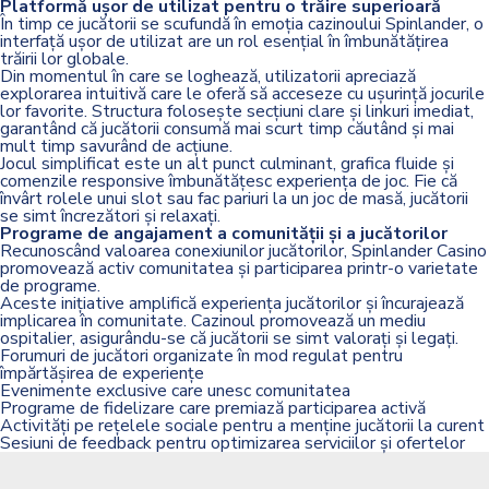
Platformă ușor de utilizat pentru o trăire superioară
În timp ce jucătorii se scufundă în emoția cazinoului Spinlander, o
interfață ușor de utilizat are un rol esențial în îmbunătățirea
trăirii lor globale.
Din momentul în care se loghează, utilizatorii apreciază
explorarea intuitivă care le oferă să acceseze cu ușurință jocurile
lor favorite. Structura folosește secțiuni clare și linkuri imediat,
garantând că jucătorii consumă mai scurt timp căutând și mai
mult timp savurând de acțiune.
Jocul simplificat este un alt punct culminant, grafica fluide și
comenzile responsive îmbunătățesc experiența de joc. Fie că
învârt rolele unui slot sau fac pariuri la un joc de masă, jucătorii
se simt încrezători și relaxați.
Programe de angajament a comunității și a jucătorilor
Recunoscând valoarea conexiunilor jucătorilor, Spinlander Casino
promovează activ comunitatea și participarea printr-o varietate
de programe.
Aceste inițiative amplifică experiența jucătorilor și încurajează
implicarea în comunitate. Cazinoul promovează un mediu
ospitalier, asigurându-se că jucătorii se simt valorați și legați.
Forumuri de jucători organizate în mod regulat pentru
împărtășirea de experiențe
Evenimente exclusive care unesc comunitatea
Programe de fidelizare care premiază participarea activă
Activități pe rețelele sociale pentru a menține jucătorii la curent
Sesiuni de feedback pentru optimizarea serviciilor și ofertelor