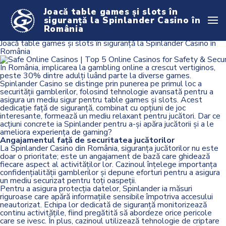
Joacă table games și slots în
siguranță la Spinlander Casino în
România
Joacă table games și slots în siguranță la Spinlander Casino în
România
În România, implicarea la gambling online a crescut vertiginos,
peste 30% dintre adulți luând parte la diverse games.
Spinlander Casino se distinge prin punerea pe primul loc a
securității gamblerilor, folosind tehnologie avansată pentru a
asigura un mediu sigur pentru table games și slots. Acest
dedicație față de siguranță, combinat cu opțiuni de joc
interesante, formează un mediu relaxant pentru jucători. Dar ce
acțiuni concrete ia Spinlander pentru a-și apăra jucătorii și a le
ameliora experiența de gaming?
Angajamentul față de securitatea jucătorilor
La Spinlander Casino din România, siguranța jucătorilor nu este
doar o prioritate; este un angajament de bază care ghidează
fiecare aspect al activităților lor. Cazinoul înțelege importanța
confidențialității gamblerilor și depune eforturi pentru a asigura
un mediu securizat pentru toți oaspeții.
Pentru a asigura protecția datelor, Spinlander ia măsuri
riguroase care apără informațiile sensibile împotriva accesului
neautorizat. Echipa lor dedicată de siguranță monitorizează
continu activitățile, fiind pregătită să abordeze orice pericole
care se ivesc. În plus, cazinoul utilizează tehnologie de criptare