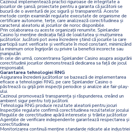
Cazinoul implementează practici riguroase de integritate a
jocurilor de șansă, proiectate pentru a garanta că jucătorii se
bucură de o aventură de joc sigură și transparentă. Aceste
metode conțin examinări regulate executate de organisme de
certificare autonome, terțe, care analizează corectitudinea și
caracterul aleatoriu al jocurilor de noroc disponibile.
Prin colaborarea cu aceste organizații renumite, Spinlander
Casino își menține dedicația față de loialitatea și mulțumirea
jucătorilor. Jucătorii pot avea încredere știind că jocurile la care
participă sunt verificate și verificate în mod constant, minimizând
la minimum orice îngrijorări cu privire la beneficii incorecte sau
manipulări.
În cele din urmă, concentrarea Spinlander Casino asupra asigurării
corectitudinii jocurilor demonstrează dedicarea sa față de jocul
responsabil.
Garantarea tehnologiei RNG
Asigurarea încrederii jucătorilor se bazează de implementarea
eficace a tehnologiei RNG, pe care Spinlander Casino o
păstrează cu grijă prin inspecții periodice și analize ale fair-play-
ului.
Cazinoul promovează transparența și răspunderea, creând un
ambient sigur pentru toți jucătorii.
Tehnologia RNG produce rezultate aleatorii pentru jocuri
Inspecțiile regulate confirmă corectitudinea rezultatelor jocului
Regulile de corectitudine apără interesele și trăirile jucătorilor
Agențiile de verificare independente garantează respectarea și
corectitudinea
Monitorizarea continuă menține standarde ridicate ale industriei