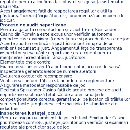
regulate pentru a confirma fair-play-ul și siguranța sistemului
său RNG.
Acest angajament față de respectarea regulilor ajută la
păstrarea încredințării jucătorilor și promovează un ambient de
joc clar.
Procese de audit nepartizane
Pentru a garanta corectitudinea și vizibilitatea, Spinlander
Casino din România este expus unor verificări autonome
periodice care examinează operațiunile și procedurile sale de joc.
Aceste audituri certifică că jucătorii se pot înfrupta de un
ambient securizat și just. Angajamentul față de transparența
inspecțiilor și evaluările nepartizane este crucial pentru
menținerea încredințării în rândul jucătorilor.
Elementele cheie conțin:
Examinarea consecventă a outcome-urilor jocurilor de șansă
Inspectarea generatoarelor de numere aleatorii
Evaluarea cotelor de recompensare
Verificarea conformității cu standardele de reglementare
Asigurarea metodelor responsabile de joc
Dedicația Spinlander Casino față de aceste procese de audit
nepartizane subliniază țelul său de a oferi situații de
competiționalitate corecte, garantându-i pe jucători că trăirile lor
sunt veritabile și oglindesc cele mai ridicate standarde ale
industriei.
Inspectarea justeței jocului
Pentru a asigura un ambient de joc echitabil, Spinlander Casino
prioritizează controlul justeței jocurilor prin verificări și examinări
regulate ale practicilor sale de joc.