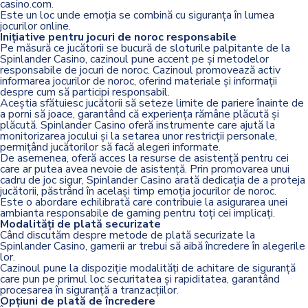
casino.com
.
Este un loc unde emoția se combină cu siguranța în lumea
jocurilor online.
Inițiative pentru jocuri de noroc responsabile
Pe măsură ce jucătorii se bucură de sloturile palpitante de la
Spinlander Casino, cazinoul pune accent pe și metodelor
responsabile de jocuri de noroc. Cazinoul promovează activ
informarea jocurilor de noroc, oferind materiale și informații
despre cum să participi responsabil.
Aceștia sfătuiesc jucătorii să seteze limite de pariere înainte de
a porni să joace, garantând că experiența rămâne plăcută și
plăcută. Spinlander Casino oferă instrumente care ajută la
monitorizarea jocului și la setarea unor restricții personale,
permițând jucătorilor să facă alegeri informate.
De asemenea, oferă acces la resurse de asistență pentru cei
care ar putea avea nevoie de asistență. Prin promovarea unui
cadru de joc sigur, Spinlander Casino arată dedicația de a proteja
jucătorii, păstrând în același timp emoția jocurilor de noroc.
Este o abordare echilibrată care contribuie la asigurarea unei
ambianta responsabile de gaming pentru toți cei implicați.
Modalități de plată securizate
Când discutăm despre metode de plată securizate la
Spinlander Casino, gamerii ar trebui să aibă încredere în alegerile
lor.
Cazinoul pune la dispoziție modalități de achitare de siguranță
care pun pe primul loc securitatea și rapiditatea, garantând
procesarea în siguranță a tranzacțiilor.
Opțiuni de plată de încredere