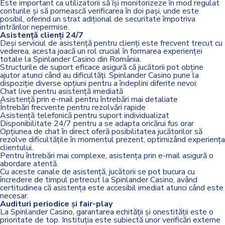
Este important ca utilizatorii să își monitorizeze în mod regulat
conturile și să pornească verificarea în doi pași, unde este
posibil, oferind un strat adițional de securitate împotriva
intrărilor nepermise.
Asistență clienți 24/7
Deși serviciul de asistență pentru clienți este frecvent trecut cu
vederea, acesta joacă un rol crucial în formarea experienței
totale la Spinlander Casino din România.
Structurile de suport eficace asigură că jucătorii pot obține
ajutor atunci când au dificultăți. Spinlander Casino pune la
dispoziție diverse opțiuni pentru a îndeplini diferite nevoi:
Chat live pentru asistență imediată
Asistență prin e-mail pentru întrebări mai detaliate
Întrebări frecvente pentru rezolvări rapide
Asistență telefonică pentru suport individualizat
Disponibilitate 24/7 pentru a se adapta oricărui fus orar
Opțiunea de chat în direct oferă posibilitatea jucătorilor să
rezolve dificultățile în momentul prezent, optimizând experiența
clientului.
Pentru întrebări mai complexe, asistența prin e-mail asigură o
abordare atentă.
Cu aceste canale de asistență, jucătorii se pot bucura cu
încredere de timpul petrecut la Spinlander Casino, având
certitudinea că asistența este accesibil imediat atunci când este
necesar.
Audituri periodice și fair-play
La Spinlander Casino, garantarea echității și onestității este o
prioritate de top. Instituția este subiectă unor verificări externe