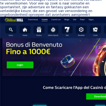
te verwelkomen. Voor wie op zoek is naar sensatie en
spontaniteit, zijn adventure en fantasy gokkasten een
verleidelijke keuze, die een gevoel van verwondering en
ongebondenheid oproepen dat avonturiers aanspreekt.