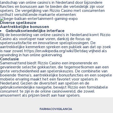
landschap van online casino’s in Nederland door bijzondere
functies en bonussen aan te bieden die verleidelijk zijn voor
spelers. De vergelijking van Rizzio Casino met concurrenten
onthult verschillende markante elementen:
Diverse spelkeuze
Aantrekkelijke bonussen
Gebruiksvriendelijke interface
Bij de beoordeling van online casino’s in Nederland komt Rizzio
Casino als voorloper naar voren, dankzij de focus op
spelerssatisfactie en innovatieve speloplossingen. De
aantrekkelijke kenmerken spreken een publiek aan dat op zoek
is naar zowel
https://en.wikipedia.org/wiki/Betdaq
vrijheid als
opwinding in hun online gokervaring.
Conclusie
Samenvattend biedt Rizzio Casino een imponerende en
gevarieerde selectie gokkasten, die tegemoetkomen aan een
grote verscheidenheid aan spelerskeuzes. De combinatie van
boeiende thema’s, aantrekkelijke bonusfuncties en een soepele
mobiele ervaring maakt het een favoriet voor spelers in
Nederland. Gezien de diversiteit aan spellen en de
gebruiksvriendelijke navigatie, bewijst Rizzio een formidabele
concurrent te zijn in de online casinowereld, die zowel
amusement als prijzen biedt aan haar spelers.
FARMACOVIGILANCIA