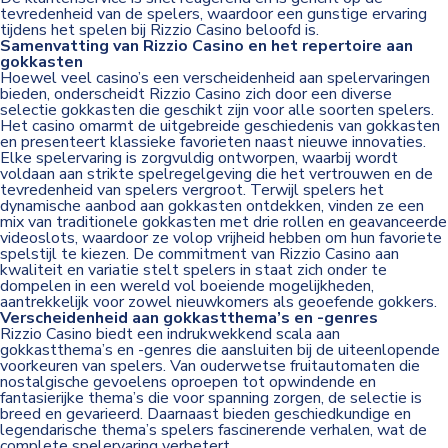
tevredenheid van de spelers, waardoor een gunstige ervaring
tijdens het spelen bij Rizzio Casino beloofd is.
Samenvatting van Rizzio Casino en het repertoire aan
gokkasten
Hoewel veel casino’s een verscheidenheid aan spelervaringen
bieden, onderscheidt Rizzio Casino zich door een diverse
selectie gokkasten die geschikt zijn voor alle soorten spelers.
Het casino omarmt de uitgebreide geschiedenis van gokkasten
en presenteert klassieke favorieten naast nieuwe innovaties.
Elke spelervaring is zorgvuldig ontworpen, waarbij wordt
voldaan aan strikte spelregelgeving die het vertrouwen en de
tevredenheid van spelers vergroot. Terwijl spelers het
dynamische aanbod aan gokkasten ontdekken, vinden ze een
mix van traditionele gokkasten met drie rollen en geavanceerde
videoslots, waardoor ze volop vrijheid hebben om hun favoriete
spelstijl te kiezen. De commitment van Rizzio Casino aan
kwaliteit en variatie stelt spelers in staat zich onder te
dompelen in een wereld vol boeiende mogelijkheden,
aantrekkelijk voor zowel nieuwkomers als geoefende gokkers.
Verscheidenheid aan gokkastthema’s en -genres
Rizzio Casino biedt een indrukwekkend scala aan
gokkastthema’s en -genres die aansluiten bij de uiteenlopende
voorkeuren van spelers. Van ouderwetse fruitautomaten die
nostalgische gevoelens oproepen tot opwindende en
fantasierijke thema’s die voor spanning zorgen, de selectie is
breed en gevarieerd. Daarnaast bieden geschiedkundige en
legendarische thema’s spelers fascinerende verhalen, wat de
complete spelervaring verbetert.