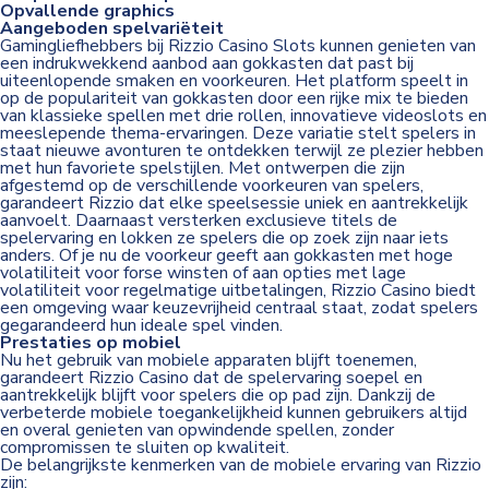
Opvallende graphics
Aangeboden spelvariëteit
Gamingliefhebbers bij Rizzio Casino Slots kunnen genieten van
een indrukwekkend aanbod aan gokkasten dat past bij
uiteenlopende smaken en voorkeuren. Het platform speelt in
op de populariteit van gokkasten door een rijke mix te bieden
van klassieke spellen met drie rollen, innovatieve videoslots en
meeslepende thema-ervaringen. Deze variatie stelt spelers in
staat nieuwe avonturen te ontdekken terwijl ze plezier hebben
met hun favoriete spelstijlen. Met ontwerpen die zijn
afgestemd op de verschillende voorkeuren van spelers,
garandeert Rizzio dat elke speelsessie uniek en aantrekkelijk
aanvoelt. Daarnaast versterken exclusieve titels de
spelervaring en lokken ze spelers die op zoek zijn naar iets
anders. Of je nu de voorkeur geeft aan gokkasten met hoge
volatiliteit voor forse winsten of aan opties met lage
volatiliteit voor regelmatige uitbetalingen, Rizzio Casino biedt
een omgeving waar keuzevrijheid centraal staat, zodat spelers
gegarandeerd hun ideale spel vinden.
Prestaties op mobiel
Nu het gebruik van mobiele apparaten blijft toenemen,
garandeert Rizzio Casino dat de spelervaring soepel en
aantrekkelijk blijft voor spelers die op pad zijn. Dankzij de
verbeterde mobiele toegankelijkheid kunnen gebruikers altijd
en overal genieten van opwindende spellen, zonder
compromissen te sluiten op kwaliteit.
De belangrijkste kenmerken van de mobiele ervaring van Rizzio
zijn: