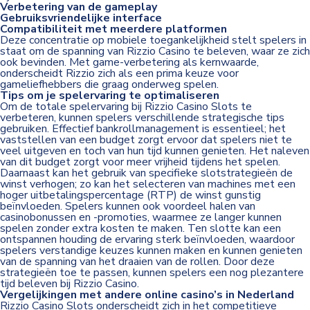
Verbetering van de gameplay
Gebruiksvriendelijke interface
Compatibiliteit met meerdere platformen
Deze concentratie op mobiele toegankelijkheid stelt spelers in
staat om de spanning van Rizzio Casino te beleven, waar ze zich
ook bevinden. Met game-verbetering als kernwaarde,
onderscheidt Rizzio zich als een prima keuze voor
gameliefhebbers die graag onderweg spelen.
Tips om je spelervaring te optimaliseren
Om de totale spelervaring bij Rizzio Casino Slots te
verbeteren, kunnen spelers verschillende strategische tips
gebruiken. Effectief bankrollmanagement is essentieel; het
vaststellen van een budget zorgt ervoor dat spelers niet te
veel uitgeven en toch van hun tijd kunnen genieten. Het naleven
van dit budget zorgt voor meer vrijheid tijdens het spelen.
Daarnaast kan het gebruik van specifieke slotstrategieën de
winst verhogen; zo kan het selecteren van machines met een
hoger uitbetalingspercentage (RTP) de winst gunstig
beïnvloeden. Spelers kunnen ook voordeel halen van
casinobonussen en -promoties, waarmee ze langer kunnen
spelen zonder extra kosten te maken. Ten slotte kan een
ontspannen houding de ervaring sterk beïnvloeden, waardoor
spelers verstandige keuzes kunnen maken en kunnen genieten
van de spanning van het draaien van de rollen. Door deze
strategieën toe te passen, kunnen spelers een nog plezantere
tijd beleven bij Rizzio Casino.
Vergelijkingen met andere online casino’s in Nederland
Rizzio Casino Slots onderscheidt zich in het competitieve