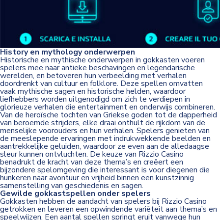
History en mythology onderwerpen
Historische en mythische onderwerpen in gokkasten voeren
spelers mee naar antieke beschavingen en legendarische
werelden, en betoveren hun verbeelding met verhalen
doordrenkt van cultuur en folklore. Deze spellen omvatten
vaak mythische sagen en historische helden, waardoor
liefhebbers worden uitgenodigd om zich te verdiepen in
glorieuze verhalen die entertainment en onderwijs combineren.
Van de heroïsche tochten van Griekse goden tot de dapperheid
van beroemde strijders, elke draai onthult de rijkdom van de
menselijke voorouders en hun verhalen. Spelers genieten van
de meeslepende ervaringen met indrukwekkende beelden en
aantrekkelijke geluiden, waardoor ze even aan de alledaagse
sleur kunnen ontvluchten. De keuze van Rizzio Casino
benadrukt de kracht van deze thema’s en creëert een
bijzondere spelomgeving die interessant is voor diegenen die
hunkeren naar avontuur en vrijheid binnen een kunstzinnig
samenstelling van geschiedenis en sagen.
Gewilde gokkastspellen onder spelers
Gokkasten hebben de aandacht van spelers bij Rizzio Casino
getrokken en leveren een opwindende variëteit aan thema’s en
speelwijzen. Een aantal spellen springt eruit vanwege hun