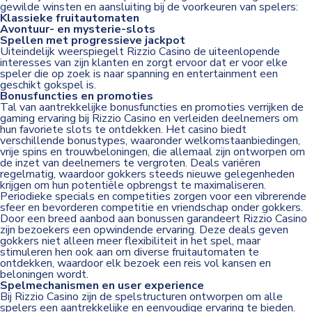
gewilde winsten en aansluiting bij de voorkeuren van spelers:
Klassieke fruitautomaten
Avontuur- en mysterie-slots
Spellen met progressieve jackpot
Uiteindelijk weerspiegelt Rizzio Casino de uiteenlopende
interesses van zijn klanten en zorgt ervoor dat er voor elke
speler die op zoek is naar spanning en entertainment een
geschikt gokspel is.
Bonusfuncties en promoties
Tal van aantrekkelijke bonusfuncties en promoties verrijken de
gaming ervaring bij Rizzio Casino en verleiden deelnemers om
hun favoriete slots te ontdekken. Het casino biedt
verschillende bonustypes, waaronder welkomstaanbiedingen,
vrije spins en trouwbeloningen, die allemaal zijn ontworpen om
de inzet van deelnemers te vergroten. Deals variëren
regelmatig, waardoor gokkers steeds nieuwe gelegenheden
krijgen om hun potentiële opbrengst te maximaliseren.
Periodieke specials en competities zorgen voor een vibrerende
sfeer en bevorderen competitie en vriendschap onder gokkers.
Door een breed aanbod aan bonussen garandeert Rizzio Casino
zijn bezoekers een opwindende ervaring. Deze deals geven
gokkers niet alleen meer flexibiliteit in het spel, maar
stimuleren hen ook aan om diverse fruitautomaten te
ontdekken, waardoor elk bezoek een reis vol kansen en
beloningen wordt.
Spelmechanismen en user experience
Bij Rizzio Casino zijn de spelstructuren ontworpen om alle
spelers een aantrekkelijke en eenvoudige ervaring te bieden.