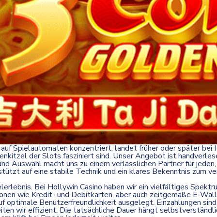
 auf Spielautomaten konzentriert, landet früher oder später bei
ervenkitzel der Slots fasziniert sind. Unser Angebot ist handver
und Auswahl macht uns zu einem verlässlichen Partner für jeden,
stützt auf eine stabile Technik und ein klares Bekenntnis zum v
ielerlebnis. Bei Hollywin Casino haben wir ein vielfältiges Spe
onen wie Kredit- und Debitkarten, aber auch zeitgemäße E-Wall
f optimale Benutzerfreundlichkeit ausgelegt. Einzahlungen sind 
en wir effizient. Die tatsächliche Dauer hängt selbstverständli