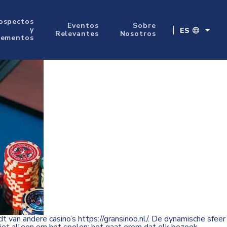
ospectos
Eventos
Sobre
y
ES
Relevantes
Nosotros
lementos
dt van andere casino’s
https://gransinoo.nl/
. De dynamische sfeer