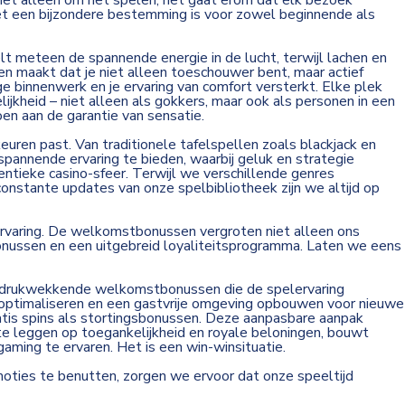
 niet alleen om het spelen; het gaat erom dat elk bezoek
het een bijzondere bestemming is voor zowel beginnende als
t meteen de spannende energie in de lucht, terwijl lachen en
n maakt dat je niet alleen toeschouwer bent, maar actief
e binnenwerk en je ervaring van comfort versterkt. Elke plek
ijkheid – niet alleen als gokkers, maar ook als personen in een
oen aan de garantie van sensatie.
keuren past. Van traditionele tafelspellen zoals blackjack en
pannende ervaring te bieden, waarbij geluk en strategie
ntieke casino-sfeer. Terwijl we verschillende genres
nstante updates van onze spelbibliotheek zijn we altijd op
lervaring. De welkomstbonussen vergroten niet alleen ons
onussen en een uitgebreid loyaliteitsprogramma. Laten we eens
n indrukwekkende welkomstbonussen die de spelervaring
n optimaliseren en een gastvrije omgeving opbouwen voor nieuwe
atis spins als stortingsbonussen. Deze aanpasbare aanpak
te leggen op toegankelijkheid en royale beloningen, bouwt
aming te ervaren. Het is een win-winsituatie.
moties te benutten, zorgen we ervoor dat onze speeltijd