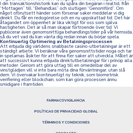
I din transaktionshistorik kan du spåra din begäran i realtid, från
“Mottagen” till “Behandlas” och slutligen “Genomförd”. Om
något oförutsett händer som försenar saker meddelar vi dig
direkt. Du får en redogörelse och en ny uppskattad tid. Det här
åtagandet om öppenhet är lika viktigt för oss som själva
hastigheten. Det är så man skapar förtroende över tid. Vi
publicerar även genomsnittliga behandlingstider på vår hemsida,
så du vet vad du kan vänta dig redan innan du börjar spela.
Kontinuerlig Optimering av Betalningsprocessen
Att erbjuda dig världens snabbaste casino-utbetalningar är ett
ständigt arbete. Vi beräknar våra genomsnittstider noga och tar
in spelarnas åsikter för att finna fler saker att utveckla. Målet är
att successivt kunna erbjuda direktutbetalningar för i princip alla
metoder. Genom att göra uttag till en omedelbar del av
vinstglädjen vill vi inte bara möta dina förväntningar, utan slå
dem. Vi övervakar kontinuerligt ny teknik, som biometrisk
verifiering eller blockchain, som kan göra processen ännu
smidigare i framtiden.
FARMACOVIGILANCIA
POLÍTICAS DE PRIVACIDAD GLOBAL
TÉRMINOS Y CONDICIONES