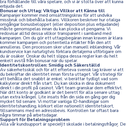
bra förhållande till våra spelare, och vi är stolta över att kunna
erbjuda det.
Bonusar och Uttag: Viktiga Villkor att Känna till
Kampanjer kommer med omsättningskrav för att undvika
missbruk och bibehålla balans. Villkoren beskriver hur otaliga
omgångar bonusbeloppet (eller deposition plus erbjudande)
måste genomspelas innan du kan plocka ut pengarna. Vi
redovisar alltid dessa villkor transparent i samband med
kampanjen. Om du gör ett uttagsbegäran innan kraven är klara
kommer kampanjen och potentiella intäkter från den att
annulleras. Den processen sker utan manuell inblandning. Vår
kundservice kan naturligtvis förklara detaljerna utförligare om
du är osäker. Önskar du helt slippa dessa regler kan du helt
enkelt avstå från bonusar när du spelar.
Identitetskontrollen: Smidig och Säkerställd
Av säkerhetsskäl och för att efterleva svensk lag kräver vi att
du bekräftar din identitet innan första uttaget. Vår strategi för
att behålla det snabbt är enkel: vi berättar tydligt vad som
kalkylerar direkt från start. Du kan skicka in dina dokument
direkt i din profil på casinot. Vårt team granskar dem effektivt.
När ditt konto är godkänt är det berett för alla senare uttag
utan extra krångel. Lite insats från din sida en gång ger dig
mycket tid senare. Vi mottar vanliga ID-handlingar som
identitetshandling, körkort eller nationellt identitetskort,
tillsammans med en adressbevis. Kontrollen tar oftast bara
några timmar på arbetsdagar.
Support för Betalningsproblem
Alla vår kundsupport är speciellt skolade i betalningsfrågor. De