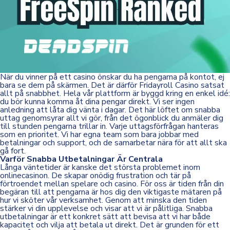
När du vinner på ett casino önskar du ha pengarna på kontot, ej
bara se dem på skärmen. Det är därför Fridayroll Casino satsat
allt på snabbhet. Hela vår plattform är byggd kring en enkel idé:
du bör kunna komma åt dina pengar direkt. Vi ser ingen
anledning att låta dig vänta i dagar. Det här löftet om snabba
uttag genomsyrar allt vi gör, från det ögonblick du anmäler dig
till stunden pengarna trillar in. Varje uttagsförfrågan hanteras
som en prioritet. Vi har egna team som bara jobbar med
betalningar och support, och de samarbetar nära för att allt ska
gå fort.
Varför Snabba Utbetalningar Är Centrala
Långa väntetider är kanske det största problemet inom
onlinecasinon. De skapar onödig frustration och tär på
förtroendet mellan spelare och casino. För oss är tiden från din
begäran till att pengarna är hos dig den viktigaste mätaren på
hur vi sköter vår verksamhet. Genom att minska den tiden
stärker vi din upplevelse och visar att vi är pålitliga. Snabba
utbetalningar är ett konkret sätt att bevisa att vi har både
kapacitet och vilja att betala ut direkt. Det är grunden för ett