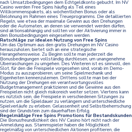
nach Umsatzbedingungen dem Echtgeldkonto gebucht. Im NV
Casino werden Free Spins häufig als Teil eines
Willkommenspakets, als wöchentlichen Bonus oder als
Belohnung im Rahmen eines Treueprogramms. Die detaillierten
Regeln, wie etwa der maximale Gewinn aus den Drehungen
oder die Automaten, an denen sie verwendet werden dürfen,
sind aktionsabhängig und sollten vor der Aktivierung immer in
den Bonusbedingungen eingesehen werden.
Ratschläge zur idealen Nutzung von Free Spins
Um das Optimum aus den gratis Drehungen im NV Casino
herauszuholen, bietet sich an eine strategische
Herangehensweise. Zu Beginn sollte man jederzeit die
Bonusbedingungen vollständig durchlesen, um unangenehme
Überraschungen zu umgehen. Des Weiteren ist es sinnvoll, den
Slot, für den die Freispiele vorgesehen sind, vorab im Demo-
Modus zu auszuprobieren, um seine Spielmechanik und
Eigenheiten kennenzulernen. Drittens sollte man bei der
Nutzung der Drehungen ein verantwortungsvolles
Budgetmanagement praktizieren und die Gewinne aus den
Freispielen nicht gleich risikoreich weiter setzen. Viertens kann
es nützlich sein, die Freispiele in verschiedenen Sitzungen zu
nutzen, um die Spieldauer zu verlängern und unterschiedliche
Spielverläufe zu erleben. Gelassenheit und Selbstbeherrschung
sind der Grundstein zum dauerhaften Erfolg.
Regelmäßige Free Spins Promotions für Bestandskunden
Die Bonusfreundlichkeit des NV Casino hört nicht nach der
Anmeldung aus. Stammspieler haben die Möglichkeit
regelmäßig von unterschiedlichen Aktionen profitieren, die