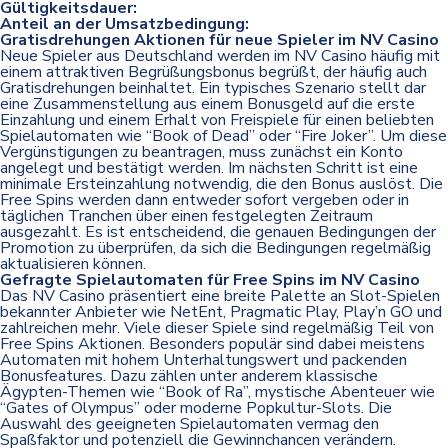
Gültigkeitsdauer:
Anteil an der Umsatzbedingung:
Gratisdrehungen Aktionen für neue Spieler im NV Casino
Neue Spieler aus Deutschland werden im NV Casino häufig mit
einem attraktiven Begrüßungsbonus begrüßt, der häufig auch
Gratisdrehungen beinhaltet. Ein typisches Szenario stellt dar
eine Zusammenstellung aus einem Bonusgeld auf die erste
Einzahlung und einem Erhalt von Freispiele für einen beliebten
Spielautomaten wie “Book of Dead” oder “Fire Joker”. Um diese
Vergünstigungen zu beantragen, muss zunächst ein Konto
angelegt und bestätigt werden. Im nächsten Schritt ist eine
minimale Ersteinzahlung notwendig, die den Bonus auslöst. Die
Free Spins werden dann entweder sofort vergeben oder in
täglichen Tranchen über einen festgelegten Zeitraum
ausgezahlt. Es ist entscheidend, die genauen Bedingungen der
Promotion zu überprüfen, da sich die Bedingungen regelmäßig
aktualisieren können.
Gefragte Spielautomaten für Free Spins im NV Casino
Das NV Casino präsentiert eine breite Palette an Slot-Spielen
bekannter Anbieter wie NetEnt, Pragmatic Play, Play’n GO und
zahlreichen mehr. Viele dieser Spiele sind regelmäßig Teil von
Free Spins Aktionen. Besonders populär sind dabei meistens
Automaten mit hohem Unterhaltungswert und packenden
Bonusfeatures. Dazu zählen unter anderem klassische
Ägypten-Themen wie “Book of Ra”, mystische Abenteuer wie
“Gates of Olympus” oder moderne Popkultur-Slots. Die
Auswahl des geeigneten Spielautomaten vermag den
Spaßfaktor und potenziell die Gewinnchancen verändern.