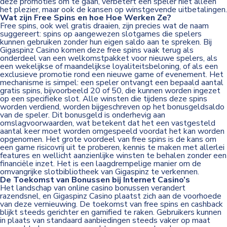
deze promoties om te gaan, verbetert een speler niet alleen
het plezier, maar ook de kansen op winstgevende uitbetalingen.
Wat zijn Free Spins en hoe Hoe Werken Ze?
Free spins, ook wel gratis draaien, zijn precies wat de naam
suggereert: spins op aangewezen slotgames die spelers
kunnen gebruiken zonder hun eigen saldo aan te spreken. Bij
Gigaspinz Casino komen deze free spins vaak terug als
onderdeel van een welkomstpakket voor nieuwe spelers, als
een wekelijkse of maandelijkse loyaliteitsbeloning, of als een
exclusieve promotie rond een nieuwe game of evenement. Het
mechanisme is simpel: een speler ontvangt een bepaald aantal
gratis spins, bijvoorbeeld 20 of 50, die kunnen worden ingezet
op een specifieke slot. Alle winsten die tijdens deze spins
worden verdiend, worden bijgeschreven op het bonusgeldsaldo
van de speler. Dit bonusgeld is onderhevig aan
omslagvoorwaarden, wat betekent dat het een vastgesteld
aantal keer moet worden omgespeeld voordat het kan worden
opgenomen. Het grote voordeel van free spins is de kans om
een game risicovrij uit te proberen, kennis te maken met allerlei
features en wellicht aanzienlijke winsten te behalen zonder een
financiële inzet. Het is een laagdrempelige manier om de
omvangrijke slotbibliotheek van Gigaspinz te verkennen.
De Toekomst van Bonussen bij Internet Casino’s
Het landschap van online casino bonussen verandert
razendsnel, en Gigaspinz Casino plaatst zich aan de voorhoede
van deze vernieuwing. De toekomst van free spins en cashback
blijkt steeds gerichter en gamified te raken. Gebruikers kunnen
in plaats van standaard aanbiedingen steeds vaker op maat