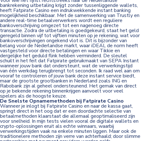
Voor wie het fijnst rechtstreeks naar de Nederlandse
bankrekening uitbetaling krijgt zonder tussenliggende wallets,
heeft Fatpirate Casino een indrukwekkende instant banking
mogelijkheid beschikbaar. Met de samenwerking van Trustly en
andere real-time betaalverwerkers wordt een reguliere
bankoverschrijving omgezet tot een nagenoeg directe
transactie. Zodra de uitbetaling is goedgekeurd, staat het geld
geregeld binnen vijf tot vijftien minuten op je rekening, wat voor
bankoverschrijvingen ongekend vlot is. Dit is bijzonder van
belang voor de Nederlandse markt, waar iDEAL de norm heeft
vastgesteld voor directe betalingen en waar Tikkie en
dergelijke het geduld flink hebben verminderd. De sleutel
schuilt in het feit dat Fatpirate gebruikmaakt van SEPA Instant
wanneer jouw bank dat ondersteunt, wat de verwerkingstijd
van één werkdag terugbrengt tot seconden. Ik raad wel aan om
vooraf te controleren of jouw bank deze instant service biedt,
maar de grootste grootbanken in Nederland zoals ING en
Rabobank zijn al geheel ondersteunend. Het gemak van direct
op je bekende rekening binnenkrijgen aanvoelt voor veel
spelers als de hoogste keuze.
De Snelste Opnamemethoden bij Fatpirate Casino
Wanneer je inlogt bij Fatpirate Casino en naar de kassa gaat,
springt direct in het oog dat er een doordachte selectie van
betaalmethoden klaarstaat die allemaal geoptimaliseerd zijn
voor snelheid. In mijn tests vielen vooral de digitale wallets en
crypto-oplossingen eruit als echte winnaars, waarbij
verwerkingstijden vaak na enkele minuten liggen. Maar ook de
traditionelere methoden zijn verre van achterhaald; door slimme