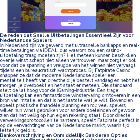
De reden dat Snelle Uitbetalingen Essentieel Zijn voor
Nederlandse Spelers
In Nederland zijn we gewend met ultrasnelle bankapps en real-
time betalingen via iDEAL, dus waarom zou een casino-
uitbetaling traag moeten zijn? Het meteen kunnen beschikken
over je winst schept niet alleen vertrouwen, maar zorgt er ook
voor dat de spanning en vreugde van het winnen niet vervaagt
tijdens een bureaucratisch wachtproces. Bij Fatpirate Casino
snappen ze dat de moderne Nederlandse speler een
mentaliteit heeft van directheid: je bestelt vandaag en hebt het
morgen, je overboekt en het staat er meteen. Die standaard
stelt de lat hoog voor de iGaming-industrie. Een trage
uitbetaling kan een fantastische winstervaring omtoveren in een
bron van irritatie, en dat is het laatste wat je wilt. Bovendien
speelt praktische financiële planning een rol; veel spelers
willen hun winst gebruiken voor andere doeleinden of gewoon
zien dat het veilig op hun eigen rekening staat. Door directe
verwerkingsprotocollen te hanteren, speelt Fatpirate perfect in
op de verwachtingen van de Nederlandse markt, waarin tijd
letterlijk geld is.
Bankoverschrijving en Onmiddellijk Bankieren Opties