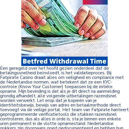
Een geregeld over het hoofd gezien onderdeel dat de
betalingssnelheid beïnvloedt, is het validatieproces. Bij
Fatpirate Casino draait alles om veiligheid en compliance met
de Nederlandse normen, wat betekent dat ze een KYC-
controle (Know Your Customer) toepassen bij de initiële
opname. Mijn bevinding is dat als je dit direct na aanmelding
grondig afhandelt, alle volgende uitbetalingen razendsnel
worden verwerkt. Let erop dat je kopieën van je
identiteitsbewijs, bewijs van adres en betaalmethode direct
toevoegt via de veilige portal. Het team van Fatpirate hanteert
geprogrammeerde verificatietools die stukken razendsnel
controleren, dus als alles in orde is, sta je binnen een enkele
uren permanent in de vlotte opnamestand. Nederlandse
gokkers zijn doorgaans goed gedocumenteerd en hebben hun