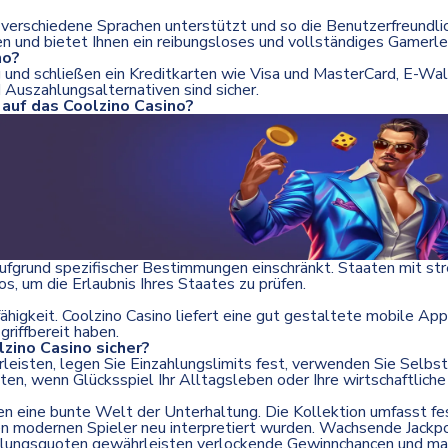
 verschiedene Sprachen unterstützt und so die Benutzerfreundli
n und bietet Ihnen ein reibungsloses und vollständiges Gamerleb
no?
 und schließen ein Kreditkarten wie Visa und MasterCard, E-Wal
Auszahlungsalternativen sind sicher.
 auf das Coolzino Casino?
aufgrund spezifischer Bestimmungen einschränkt. Staaten mit st
s, um die Erlaubnis Ihres Staates zu prüfen.
igkeit. Coolzino Casino liefert eine gut gestaltete mobile App
griffbereit haben.
zino Casino sicher?
isten, legen Sie Einzahlungslimits fest, verwenden Sie Selbstau
ten, wenn Glücksspiel Ihr Alltagsleben oder Ihre wirtschaftliche 
ecken eine bunte Welt der Unterhaltung. Die Kollektion umfass
 den modernen Spieler neu interpretiert wurden. Wachsende Jackp
hlungsquoten gewährleisten verlockende Gewinnchancen und mac