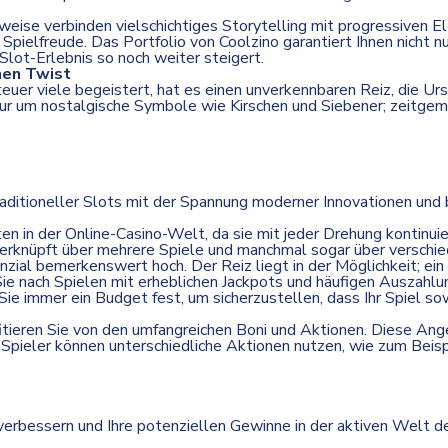
weise verbinden vielschichtiges Storytelling mit progressiven E
 Spielfreude. Das Portfolio von Coolzino garantiert Ihnen nicht
 Slot-Erlebnis so noch weiter steigert.
nen Twist
r viele begeistert, hat es einen unverkennbaren Reiz, die Urs
nur um nostalgische Symbole wie Kirschen und Siebener; zeitge
ditioneller Slots mit der Spannung moderner Innovationen und b
en in der Online-Casino-Welt, da sie mit jeder Drehung kontinui
 verknüpft über mehrere Spiele und manchmal sogar über verschie
zial bemerkenswert hoch. Der Reiz liegt in der Möglichkeit; ein
n Sie nach Spielen mit erheblichen Jackpots und häufigen Auszah
 immer ein Budget fest, um sicherzustellen, dass Ihr Spiel sow
itieren Sie von den umfangreichen Boni und Aktionen. Diese Ange
 Spieler können unterschiedliche Aktionen nutzen, wie zum Beisp
verbessern und Ihre potenziellen Gewinne in der aktiven Welt de