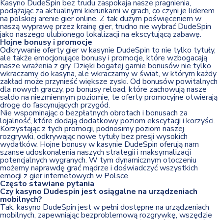
Kasyno DudeSpin bez trudu zaspokaja nasze pragnienia,
podążając za aktualnymi kierunkami w grach, co czyni je liderem
na polskiej arenie gier online. Z tak dużym poświęceniem w
naszą wyprawę przez krainę gier, trudno nie wybrać DudeSpin
jako naszego ulubionego lokalizacji na ekscytującą zabawę.
Hojne bonusy i promocje
Odkrywanie oferty gier w kasynie DudeSpin to nie tylko tytuły,
ale także emocjonujące bonusy i promocje, które wzbogacają
nasze wrażenia z gry. Dzięki bogatej gamie bonusów nie tylko
wkraczamy do kasyna, ale wkraczamy w świat, w którym każdy
zakład może przynieść większe zyski. Od bonusów powitalnych
dla nowych graczy, po bonusy reload, które zachowują nasze
saldo na niezmiennym poziomie, te oferty promocyjne otwierają
drogę do fascynujących przygód.
Nie wspominając o bezpłatnych obrotach i bonusach za
lojalność, które dodają dodatkowy poziom ekscytacji i korzyści.
Korzystając z tych promocji, podnosimy poziom naszej
rozgrywki, odkrywając nowe tytuły bez presji wysokich
wydatków. Hojne bonusy w kasynie DudeSpin oferują nam
szanse udoskonalenia naszych strategii i maksymalizacji
potencjalnych wygranych. W tym dynamicznym otoczeniu
możemy naprawdę grać mądrze i doświadczyć wszystkich
emocji z gier internetowych w Polsce.
Często stawiane pytania
Czy kasyno Dudespin jest osiągalne na urządzeniach
mobilnych?
Tak, kasyno DudeSpin jest w pełni dostępne na urządzeniach
mobilnych, zapewniając bezproblemową rozgrywkę, wszędzie