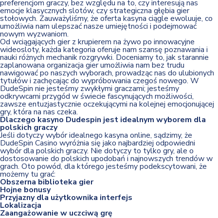
preferencjom graczy, bez względu na to, czy interesują nas
emocje klasycznych slotów, czy strategiczna głębia gier
stołowych. Zauważyliśmy, że oferta kasyna ciągle ewoluuje, co
umożliwia nam ulepszać nasze umiejętności i podejmować
nowym wyzwaniom.
Od wciągających gier z krupierem na żywo po innowacyjne
wideosloty, każda kategoria oferuje nam szansę poznawania i
nauki różnych mechanik rozgrywki. Doceniamy to, jak starannie
zaplanowana organizacja gier umożliwia nam bez trudu
nawigować po naszych wyborach, prowadząc nas do ulubionych
tytułów i zachęcając do wypróbowania czegoś nowego. W
DudeSpin nie jesteśmy zwykłymi graczami; jesteśmy
odkrywcami przygód w świecie fascynujących możliwości,
zawsze entuzjastycznie oczekującymi na kolejnej emocjonującej
gry, która na nas czeka.
Dlaczego kasyno Dudespin jest idealnym wyborem dla
polskich graczy
Jeśli dotyczy wybór idealnego kasyna online, sądzimy, że
DudeSpin Casino wyróżnia się jako najbardziej odpowiedni
wybór dla polskich graczy. Nie dotyczy to tylko gry, ale o
dostosowanie do polskich upodobań i najnowszych trendów w
grach. Oto powód, dla którego jesteśmy podekscytowani, że
możemy tu grać:
Obszerna biblioteka gier
Hojne bonusy
Przyjazny dla użytkownika interfejs
Lokalizacja
Zaangażowanie w uczciwą grę