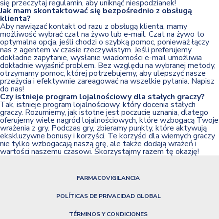
się przeczytaj regulamin, aby uniknąć niespodzianek!
Jak mam skontaktować się bezpośrednio z obsługą
klienta?
Aby nawiązać kontakt od razu z obsługą klienta, mamy
możliwość wybrać czat na żywo lub e-mail. Czat na żywo to
optymalna opcja, jeśli chodzi o szybką pomoc, ponieważ łączy
nas z agentem w czasie rzeczywistym. Jeśli preferujemy
dokładne zapytanie, wysłanie wiadomości e-mail umożliwia
dokładnie wyjaśnić problem. Bez względu na wybranej metody,
otrzymamy pomoc, której potrzebujemy, aby ulepszyć nasze
przeżycia i efektywnie zareagować na wszelkie pytania. Napisz
do nas!
Czy istnieje program lojalnościowy dla stałych graczy?
Tak, istnieje program lojalnościowy, który docenia stałych
graczy. Rozumiemy, jak istotne jest poczucie uznania, dlatego
oferujemy wiele nagród lojalnościowych, które wzbogacą Twoje
wrażenia z gry. Podczas gry, zbieramy punkty, które aktywują
ekskluzywne bonusy i korzyści. Te korzyści dla wiernych graczy
nie tylko wzbogacają naszą grę, ale także dodają wrażeń i
wartości naszemu czasowi. Skorzystajmy razem tę okazję!
FARMACOVIGILANCIA
POLÍTICAS DE PRIVACIDAD GLOBAL
TÉRMINOS Y CONDICIONES