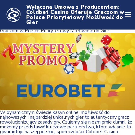
Wyłączna Umowa z Producentem:
Coldbet Casino Oferuje Graczom w
Polsce Priorytetowy Możliwość do
Gier
Wyłączna Umowa z Producentem: Coldbet Casino Oferuje
Graczom w Polsce Priorytetowy Możliwość do Gier
W dynamicznym świecie kasyn online, możliwość do
najnowszych i najbardziej unikalnych gier to autentyczny gracz
rewolucjonizujący zasady gry. Czujemy się niezmiernie dumni, że
możemy przedstawić kluczowe partnerstwo, które właśnie to
gwarantuje naszej polskiej społeczności.
Coldbet
Casino