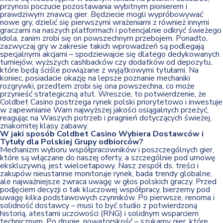
przynosi poczucie pozostawania wybitnym pionierem i
prawdziwym znawcą gier. Będziecie mogli wypróbowywać
nowe gry, dzielić się pierwszymi wrażeniami z również innymi
graczami na naszych platformach i potencjalnie odkryć świeżego
idola, zanim zrobi się on powszechnym przebojem. Ponadto,
zazwyczaj gry w zakresie takich wprowadzeń są podlegają
specjalnymi akcjami – spodziewajcie się dlatego dedykowanych
turniejów, wyższych cashbacków czy dodatków od depozytu,
które będą ściśle powiązane z wyjątkowymi tytułami. Na
koniec, posiadacie okazję na lepsze poznanie mechaniki
rozgrywki, przedtem zrobi się ona powszechna, co może
przynieść strategiczną atut. Wreszcie, to potwierdzenie, że
Coldbet Casino postrzega rynek polski priorytetowo i inwestuje
w zapewnianie Wam najwyższej jakości osiągalnych przeżyć,
reagując na Waszych potrzeb i pragnień dotyczących świeżej,
znakomitej klasy zabawy.
W jaki sposób Coldbet Casino Wybiera Dostawców i
Tytuły dla Polskiej Grupy odbiorców?
Mechanizm wyboru współpracowników i poszczególnych gier,
które są włączane do naszej oferty, a szczególnie pod umowę
ekskluzywną, jest wieloetapowy. Nasz zespół ds. treści i
zakupów nieustannie monitoruje rynek, bada trendy globalne,
ale najważniejsze zwraca uwagę w głos polskich graczy. Przed
podjęciem decyzji o tak kluczowej współpracy, bierzemy pod
uwagę kilka podstawowych czynników. Po pierwsze, renoma i
solidność dostawcy – musi to być studio z potwierdzoną
historią, atestami uczciwości (RNG) i solidnym wsparciem
technicznym. Po drugie, nowatorskość – szukamy gier, które