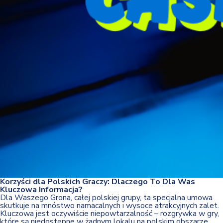
Korzyści dla Polskich Graczy: Dlaczego To Dla Was
Kluczowa Informacja?
Dla Waszego Grona, całej polskiej grupy, ta specjalna umowa
skutkuje na mnóstwo namacalnych i wysoce atrakcyjnych zalet.
Kluczowa jest oczywiście niepowtarzalność – rozgrywka w gry,
które są niedostępne w żadnym lokalu na polskim obszarze,