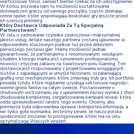
wartościowe treści, zamiast biernie czekać na ich udostępnienie.
W końcu, pozwala nam to możliwość kształtowania
doświadczeń graczy od samego początku, często zbierając
cenne opinie, które wspomagają doskonalić gry jeszcze przed
ich szerszą premierą.
Który Dostawca Odpowiada Za Tą Specjalną
Partnerstwem?
W celu o zachowanie czynnika zaskoczenia i maksymalnej
jakości usług, detale naszego partnera zostaną ujawnione w
odpowiednim, kluczowym punkcie tuż przed debiutem
pierwszego zestawu gier. Mamy możliwość jednak
gwarantować, że partnerujemy z renomowanym, wiodącym
studiem, którego marka jest synonimem profesjonalizmu,
nowości i etycznej zabawy na światowym polu iGaming. Ten
dostawca jest rozpoznawany z projektowania wciągających
slotów z zapadającymi w umyśle historiami, oszałamiającą
grafiką oraz mechanizmami, które zmieniają tryb gry. Ich portfolio
posiada tytuły, które regularnie uzyskują sektorowe nagrody i
wierne grono fanów na całym świecie. Postanowienie o
chwilowym wstrzymaniu się z ujawnieniem nazwy wynika z chęci
zbudowania kompletnej, zorganizowanej kampanii reveal, która
odda sprawiedliwość randze tego eventu. Chcemy, aby
premierze była odpowiednia oprawa i kompletna informacja, a
nie tylko goła wzmianka. Jesteśmy pewni, że nasza polska
społeczność zrozumie to postępowanie, które ma na celu
optymalizację Waszych wrażeń.