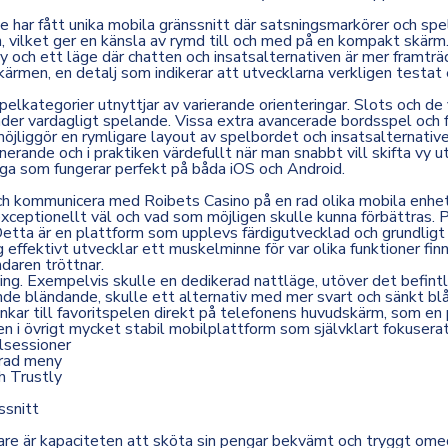
te har fått unika mobila gränssnitt där satsningsmarkörer och sp
vilket ger en känsla av rymd till och med på en kompakt skärm. 
 och ett läge där chatten och insatsalternativen är mer framträ
ärmen, en detalj som indikerar att utvecklarna verkligen testat 
elkategorier utnyttjar av varierande orienteringar. Slots och de
der vardagligt spelande. Vissa extra avancerade bordsspel och fra
jliggör en rymligare layout av spelbordet och insatsalternativ
nerande och i praktiken värdefullt när man snabbt vill skifta vy
måga som fungerar perfekt på båda iOS och Android.
och kommunicera med Roibets Casino på en rad olika mobila enhe
r exceptionellt väl och vad som möjligen skulle kunna förbättras.
tta är en plattform som upplevs färdigutvecklad och grundligt 
 effektivt utvecklar ett muskelminne för var olika funktioner finn
ndaren tröttnar.
ing. Exempelvis skulle en dedikerad nattläge, utöver det befintl
de bländande, skulle ett alternativ med mer svart och sänkt blå
nkar till favoritspelen direkt på telefonens huvudskärm, som en 
en i övrigt mycket stabil mobilplattform som självklart fokusera
lsessioner
erad meny
h Trustly
ssnitt
re är kapaciteten att sköta sin pengar bekvämt och tryggt omede