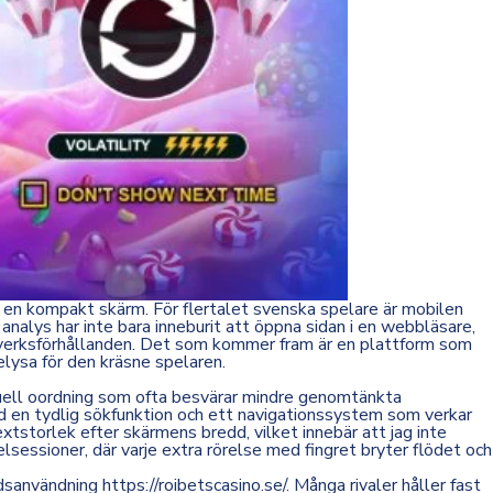
ill en kompakt skärm. För flertalet svenska spelare är mobilen
analys har inte bara inneburit att öppna sidan i en webbläsare,
nätverksförhållanden. Det som kommer fram är en plattform som
elysa för den kräsne spelaren.
isuell oordning som ofta besvärar mindre genomtänkta
ed en tydlig sökfunktion och ett navigationssystem som verkar
tstorlek efter skärmens bredd, vilket innebär att jag inte
elsessioner, där varje extra rörelse med fingret bryter flödet och
andsanvändning
https://roibetscasino.se/
. Många rivaler håller fast