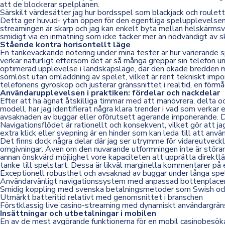
att de blockerar spelplanen.
Särskilt värdesätter jag hur bordsspel som blackjack och roulet
Detta ger huvud- ytan öppen för den egentliga spelupplevelsen, 
streamingen är skarp och jag kan enkelt byta mellan helskärmsvy
smidigt via en inmatning som icke täcker mer än nödvändigt av sk
Stående kontra horisontellt läge
En tankeväckande notering under mina tester är hur varierande sp
verkar naturligt eftersom det är så många greppar sin telefon un
optimerad upplevelse i landskapsläge, där den ökade bredden mö
sömlöst utan omladdning av spelet, vilket är rent tekniskt impo
telefonens gyroskop och justerar gränssnittet i realtid, en för
Användarupplevelsen i praktiken: fördelar och nackdelar
Efter att ha ägnat åtskilliga timmar med att manövrera, delta 
modell, har jag identifierat några klara trender i vad som verka
avsaknaden av buggar eller oförutsett agerande imponerande. De
Navigationsflödet är rationellt och konsekvent, vilket gör att jag
extra klick eller svepning är en hinder som kan leda till att anvä
Det finns dock några delar där jag ser utrymme för vidareutveckl
omgivningar. Även om den nuvarande utformningen inte är störan
annan önskvärd möjlighet vore kapaciteten att upprätta direktlä
tanke till spelstart. Dessa är likväl marginella kommentarer på 
Exceptionell robusthet och avsaknad av buggar under långa spe
Användarvänligt navigationssystem med anpassad bottenplac
Smidig koppling med svenska betalningsmetoder som Swish oc
Utmärkt batteritid relativt med genomsnittet i branschen
Förstklassig live casino-streaming med dynamiskt användargrän
Insättningar och utbetalningar i mobilen
En av de mest avgörande funktionerna för en mobil casinobesöka