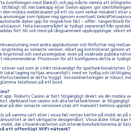
ekräfta överföringen med BankID, och jag måste nämna att integr
tillfälligt till min bankapp eller Swish-appen, gör identifieringen
ån den mobila webbläsaren på ett vis som verkar riskabelt eller 
 anvisningar som hjälper mig igenom eventuell bekräftelseproces
matik dyker upp för respektive fält – siffer- tangentbord för b
tslayout. Hela kassaområdet är tydligt separerad från speldelen
 laddas fort till och med på långsammare uppkopplingar, vilket e
erksanslutning med andra applikationer och förflyttar mig mellan
tering av senaste version, vilket jag kontrollerat genom att i
 är krypterad och oavlyssningsbar, även på osäkrade publika nätv
arkt rekommenderar. Processen för att konfigurera detta är tydl
er utöver vad som är strikt nödvändigt för spelfunktionaliteten.
h lokal lagring nyttjas ansvarsfullt, med en tydlig och lättillgä
gritetsstandard är detta tryggt. Sessionhanteringen är robust, m
 glömma telefonen på ett bord.
sino?
 app. Roibets Casino är fullt tillgängligt direkt via din mobila 
t, däribland live casino och alla betalfunktioner, är tillgängli
pelar på den senaste versionen utan att manuellt behöva uppdat
ecis på samma sätt eller i vissa fall rentav bättre på mobil än på
änssnittet är det viktigaste designmålet. Vissa äldre titlar kan 
 mobil, där streamkvaliteten och interaktionsfunktionerna är fu
 på ett offentligt WiFi-nätverk?