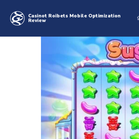
Casinot Roibets Mobile Optimization
Review
Casinot Roibets Mobile Optimization Review