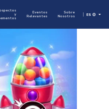
ospectos
Eventos
Sobre
y
ES
Relevantes
Nosotros
lementos