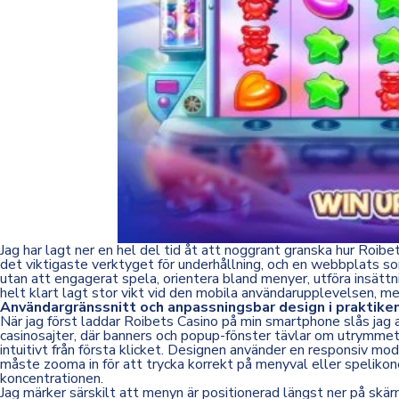
Jag har lagt ner en hel del tid åt att noggrant granska hur Roib
det viktigaste verktyget för underhållning, och en webbplats som 
utan att engagerat spela, orientera bland menyer, utföra insätt
helt klart lagt stor vikt vid den mobila användarupplevelsen, me
Användargränssnitt och anpassningsbar design i praktike
När jag först laddar Roibets Casino på min smartphone slås jag 
casinosajter, där banners och popup-fönster tävlar om utrymmet
intuitivt från första klicket. Designen använder en responsiv mo
måste zooma in för att trycka korrekt på menyval eller spelikoner
koncentrationen.
Jag märker särskilt att menyn är positionerad längst ner på skä