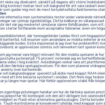
att räcka sig obekvämt, särskilt på dagens allt större mobilskär
ig kontrast mellan text och bakgrund för att vara läsbart även 
arki som guidar mig mot de mest betydelsefulla funktionerna utan
nden
n serie informella men systematiska tester under varierande nätve
ngar var i princip ögonblickliga. Detta indikerar en välanpassad 
 blir det när jag medvetet simulerar sämre förhållanden, som ett
len startar fortfarande inom acceptabla tidsramar, även om högup
spelbiblioteket, där tumnagelbilder laddas först och högupplösta 
h batteritid, två resurser som användare av mobila enheter är e
omliggande koden. Extra imponerad är jag över hur problemfritt ö
g livebord, är upplevelsen sömlös och ramverket runt spelen kon
om jag menar vara högst relevant för den mobila spelaren är hur 
tyrka justerad på 75 procent, noterade jag en batteriförbrukni
ama video i hög kvalitet. Anledningen verkar vara att plattforme
en på den faktiska spelupplevelsen. För den som planerar utdragn
anxiety över batterinivån.
kar och bakgrundsappar, speciellt på äldre med knappt RAM-minn
b med att inte belasta systemet i onödan. Det finns inga tecken
ju längre man spelar. Här förblir upplevelsen stabil från början
en egentliga prövningen handlar om hur de faktiska spelen prest
a jackpottar till bordsspel och den allt viktigare live casinosekt
dighet av Flash eller alternativa gamla plugins. Detta betyder 
. Touch-kontrollerna är konsekvent lyhörda, med knappar som är ti