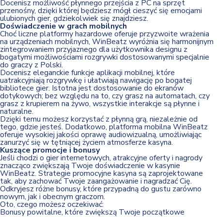
Docenisz możliwość płynnego przejścia z PC na sprzęt
przenośny, dzięki której będziesz mógł cieszyć się emocjami
ulubionych gier, gdziekolwiek się znajdziesz.
Doświadczenie w grach mobilnych
Choć liczne platformy hazardowe oferuje przyzwoite wrażenia
na urządzeniach mobilnych, WinBeatz wyróżnia się harmonijnym
zintegrowaniem przyjaznego dla użytkownika designu z
bogatymi możliwościami rozgrywki dostosowanymi specjalnie
do graczy z Polski.
Docenisz eleganckie funkcje aplikacji mobilnej, które
uatrakcyjniają rozgrywkę i ułatwiają nawigację po bogatej
bibliotece gier. Istotna jest dostosowanie do ekranów
dotykowych; bez względu na to, czy grasz na automatach, czy
grasz z krupierem na żywo, wszystkie interakcje są płynne i
naturalne.
Dzięki temu możesz korzystać z płynną grą, niezależnie od
tego, gdzie jesteś. Dodatkowo, platforma mobilna WinBeatz
oferuje wysokiej jakości oprawę audiowizualną, umożliwiając
zanurzyć się w tętniącej życiem atmosferze kasyna.
Kuszące promocje i bonusy
Jeśli chodzi o gier internetowych, atrakcyjne oferty i nagrody
znacząco zwiększają Twoje doświadczenie w kasynie
WinBeatz. Strategie promocyjne kasyna są zaprojektowane
tak, aby zachować Twoje zaangażowanie i nagradzać Cię.
Odkryjesz różne bonusy, które przypadną do gustu zarówno
nowym, jak i obecnym graczom.
Oto, czego możesz oczekiwać:
Bonusy powitalne, które zwiększą Twoje początkowe