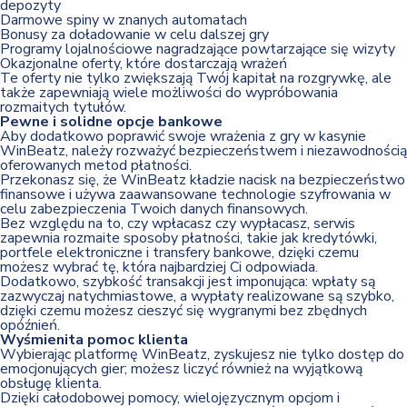
depozyty
Darmowe spiny w znanych automatach
Bonusy za doładowanie w celu dalszej gry
Programy lojalnościowe nagradzające powtarzające się wizyty
Okazjonalne oferty, które dostarczają wrażeń
Te oferty nie tylko zwiększają Twój kapitał na rozgrywkę, ale
także zapewniają wiele możliwości do wypróbowania
rozmaitych tytułów.
Pewne i solidne opcje bankowe
Aby dodatkowo poprawić swoje wrażenia z gry w kasynie
WinBeatz, należy rozważyć bezpieczeństwem i niezawodnością
oferowanych metod płatności.
Przekonasz się, że WinBeatz kładzie nacisk na bezpieczeństwo
finansowe i używa zaawansowane technologie szyfrowania w
celu zabezpieczenia Twoich danych finansowych.
Bez względu na to, czy wpłacasz czy wypłacasz, serwis
zapewnia rozmaite sposoby płatności, takie jak kredytówki,
portfele elektroniczne i transfery bankowe, dzięki czemu
możesz wybrać tę, która najbardziej Ci odpowiada.
Dodatkowo, szybkość transakcji jest imponująca: wpłaty są
zazwyczaj natychmiastowe, a wypłaty realizowane są szybko,
dzięki czemu możesz cieszyć się wygranymi bez zbędnych
opóźnień.
Wyśmienita pomoc klienta
Wybierając platformę WinBeatz, zyskujesz nie tylko dostęp do
emocjonujących gier; możesz liczyć również na wyjątkową
obsługę klienta.
Dzięki całodobowej pomocy, wielojęzycznym opcjom i