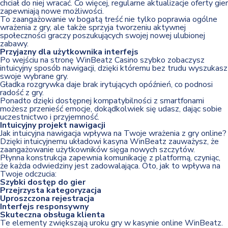
chciał do niej wracać. Co więcej, regularne aktualizacje oferty gier
zapewniają nowe możliwości.
To zaangażowanie w bogatą treść nie tylko poprawia ogólne
wrażenia z gry, ale także sprzyja tworzeniu aktywnej
społeczności graczy poszukujących swojej nowej ulubionej
zabawy.
Przyjazny dla użytkownika interfejs
Po wejściu na stronę WinBeatz Casino szybko zobaczysz
intuicyjny sposób nawigacji, dzięki któremu bez trudu wyszukasz
swoje wybrane gry.
Gładka rozgrywka daje brak irytujących opóźnień, co podnosi
radość z gry.
Ponadto dzięki dostępnej kompatybilności z smartfonami
możesz przenieść emocje, dokądkolwiek się udasz, dając sobie
uczestnictwo i przyjemność.
Intuicyjny projekt nawigacji
Jak intuicyjna nawigacja wpływa na Twoje wrażenia z gry online?
Dzięki intuicyjnemu układowi kasyna WinBeatz zauważysz, że
zaangażowanie użytkowników sięga nowych szczytów.
Płynna konstrukcja zapewnia komunikację z platformą, czyniąc,
że każda odwiedziny jest zadowalająca. Oto, jak to wpływa na
Twoje odczucia:
Szybki dostęp do gier
Przejrzysta kategoryzacja
Uproszczona rejestracja
Interfejs responsywny
Skuteczna obsługa klienta
Te elementy zwiększają uroku gry w kasynie online WinBeatz.