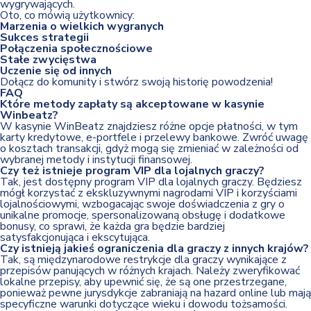
wygrywających.
Oto, co mówią użytkownicy:
Marzenia o wielkich wygranych
Sukces strategii
Połączenia społecznościowe
Stałe zwycięstwa
Uczenie się od innych
Dołącz do komunity i stwórz swoją historię powodzenia!
FAQ
Które metody zapłaty są akceptowane w kasynie
Winbeatz?
W kasynie WinBeatz znajdziesz różne opcje płatności, w tym
karty kredytowe, e-portfele i przelewy bankowe. Zwróć uwagę
o kosztach transakcji, gdyż mogą się zmieniać w zależności od
wybranej metody i instytucji finansowej.
Czy też istnieje program VIP dla lojalnych graczy?
Tak, jest dostępny program VIP dla lojalnych graczy. Będziesz
mógł korzystać z ekskluzywnymi nagrodami VIP i korzyściami
lojalnościowymi, wzbogacając swoje doświadczenia z gry o
unikalne promocje, spersonalizowaną obsługę i dodatkowe
bonusy, co sprawi, że każda gra będzie bardziej
satysfakcjonująca i ekscytująca.
Czy istnieją jakieś ograniczenia dla graczy z innych krajów?
Tak, są międzynarodowe restrykcje dla graczy wynikające z
przepisów panujących w różnych krajach. Należy zweryfikować
lokalne przepisy, aby upewnić się, że są one przestrzegane,
ponieważ pewne jurysdykcje zabraniają na hazard online lub mają
specyficzne warunki dotyczące wieku i dowodu tożsamości.