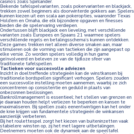
casino’s zoals Spinlander.
Bekende tafelspelvarianten, zoals pokervarianten en blackjack,
trekken zowel beginners als doorwinterde gokkers aan. Spelers
kunnen kiezen uit een scala aan pokeropties, waaronder Texas
Hold’em en Omaha, die elk bijzondere opgaven en finesses
bieden die de spelervaring verdiepen.
Ondertussen blijft blackjack een lieveling, met verschillende
varianten zoals Europees en Spaans 21 waarmee spelers
verschillende regels en betalingsschema’s kunnen ontdekken.
Deze games trekken niet alleen diverse smaken aan, maar
stimuleren ook de vorming van tactieken die zijn aangepast op
elke versie. Zo worden spelers volledig in hun game
geïnvolveerd en beleven ze van de tijdloze sfeer van
traditionele tafelspellen.
Tactieken voor succesvolle adviezen
Inzicht in doeltreffende strategieën kan de winstkansen bij
traditionele bordspellen significant verhogen. Spelers zouden
een succesvolle instelling moeten aannemen, waarbij ze zich
concentreren op consistentie en geduld in plaats van
onbezonnen beslissingen.
Bankrollmanagement is essentieel; het stellen van grenzen en
je daaraan houden helpt verliezen te beperken en kansen te
maximaliseren. Bij spellen zoals eenentwintigen kan het onder
de knie krijgen van fundamentele strategieën de winkansen
aanzienlijk verbeteren.
Bij het roulettespel zorgt het kiezen van buiteninzetten vaak
stabielere winsten op, zij het met lagere uitbetalingen.
Deelnemers moeten ook de dynamiek aan de speeltafel