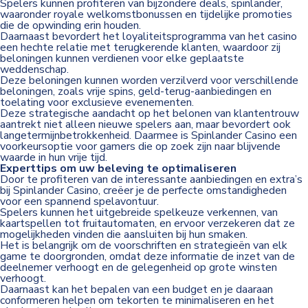
Spelers kunnen profiteren van bijzondere deals,
spinlander
,
waaronder royale welkomstbonussen en tijdelijke promoties
die de opwinding erin houden.
Daarnaast bevordert het loyaliteitsprogramma van het casino
een hechte relatie met terugkerende klanten, waardoor zij
beloningen kunnen verdienen voor elke geplaatste
weddenschap.
Deze beloningen kunnen worden verzilverd voor verschillende
beloningen, zoals vrije spins, geld-terug-aanbiedingen en
toelating voor exclusieve evenementen.
Deze strategische aandacht op het belonen van klantentrouw
aantrekt niet alleen nieuwe spelers aan, maar bevordert ook
langetermijnbetrokkenheid. Daarmee is Spinlander Casino een
voorkeursoptie voor gamers die op zoek zijn naar blijvende
waarde in hun vrije tijd.
Experttips om uw beleving te optimaliseren
Door te profiteren van de interessante aanbiedingen en extra’s
bij Spinlander Casino, creëer je de perfecte omstandigheden
voor een spannend spelavontuur.
Spelers kunnen het uitgebreide spelkeuze verkennen, van
kaartspellen tot fruitautomaten, en ervoor verzekeren dat ze
mogelijkheden vinden die aansluiten bij hun smaken.
Het is belangrijk om de voorschriften en strategieën van elk
game te doorgronden, omdat deze informatie de inzet van de
deelnemer verhoogt en de gelegenheid op grote winsten
verhoogt.
Daarnaast kan het bepalen van een budget en je daaraan
conformeren helpen om tekorten te minimaliseren en het